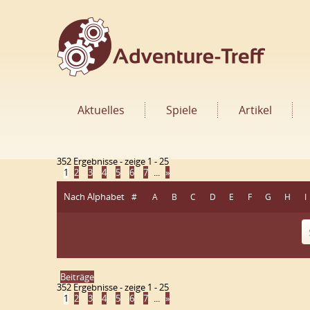
Aktuelles
Spiele
Artikel
352 Ergebnisse - zeige 1 - 25
1
2
3
4
5
6
7
...
»
Nach Alphabet
#
A
B
C
D
E
F
G
H
I
Beiträge
352 Ergebnisse - zeige 1 - 25
1
2
3
4
5
6
7
...
»