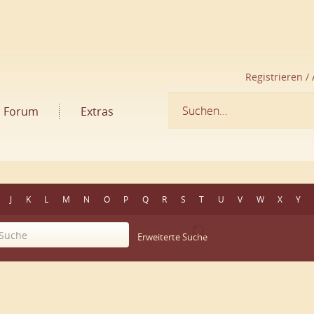
Registrieren /
Forum
Extras
J
K
L
M
N
O
P
Q
R
S
T
U
V
W
X
Y
Erweiterte Suche