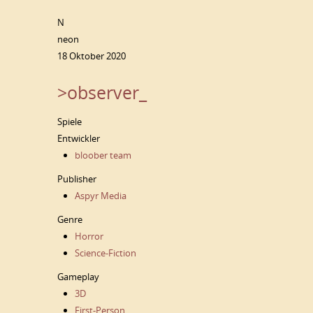
N
neon
18 Oktober 2020
>observer_
Spiele
Entwickler
bloober team
Publisher
Aspyr Media
Genre
Horror
Science-Fiction
Gameplay
3D
First-Person