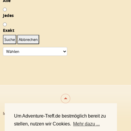
Alle
Jedes
Exakt
Suche
Abbrechen
Impressum
Datenschutzerklärung
Bildquellen
Um Adventure-Treff.de bestmöglich bereit zu
Unsere Philosophie
Team
stellen, nutzen wir Cookies.
Mehr dazu ...