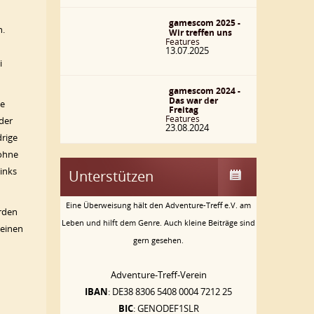
gamescom 2025 -
n.
Wir treffen uns
Features
13.07.2025
i
gamescom 2024 -
Das war der
se
Freitag
Features
 der
23.08.2024
drige
 ohne
inks
Unterstützen
Eine Überweisung hält den Adventure-Treff e.V. am
erden
Leben und hilft dem Genre. Auch kleine Beiträge sind
 einen
gern gesehen.
Adventure-Treff-Verein
IBAN
: DE38 8306 5408 0004 7212 25
BIC
: GENODEF1SLR