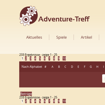
Aktuelles
Spiele
Artikel
233 Ergebnisse - zeige 1 - 25
1
2
3
4
5
6
7
8
9
10
Nach Alphabet
#
A
B
C
D
E
F
G
H
I
Beiträge
233 Ergebnisse - zeige 1 - 25
1
2
3
4
5
6
7
8
9
10