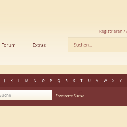
Registrieren /
Forum
Extras
J
K
L
M
N
O
P
Q
R
S
T
U
V
W
X
Y
Erweiterte Suche