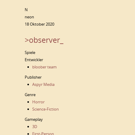
N
neon
18 Oktober 2020
>observer_
Spiele
Entwickler
bloober team
Publisher
Aspyr Media
Genre
Horror
Science-Fiction
Gameplay
3D
First-Person