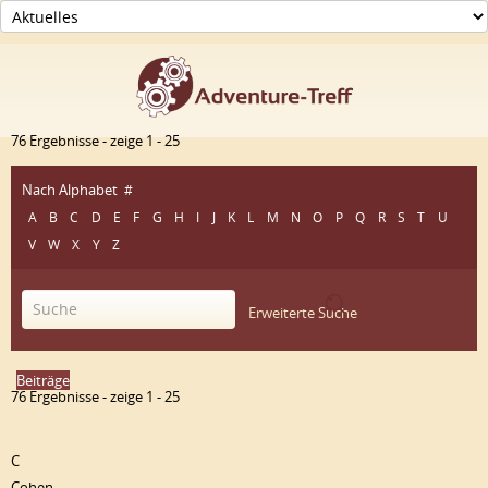
76 Ergebnisse - zeige 1 - 25
Nach Alphabet
#
A
B
C
D
E
F
G
H
I
J
K
L
M
N
O
P
Q
R
S
T
U
V
W
X
Y
Z
Erweiterte Suche
Beiträge
76 Ergebnisse - zeige 1 - 25
C
Cohen