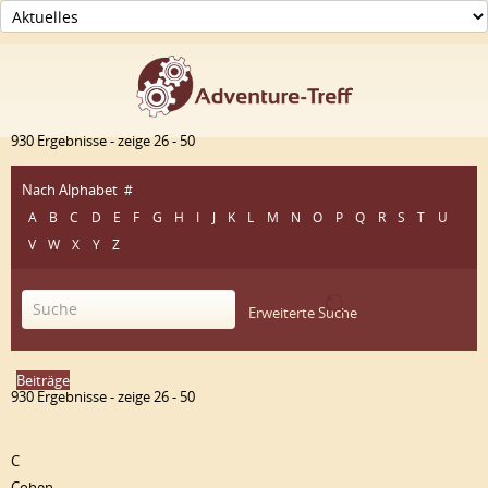
930 Ergebnisse - zeige 26 - 50
Nach Alphabet
#
A
B
C
D
E
F
G
H
I
J
K
L
M
N
O
P
Q
R
S
T
U
V
W
X
Y
Z
Erweiterte Suche
Beiträge
930 Ergebnisse - zeige 26 - 50
C
Cohen