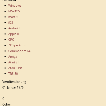
Windows
MS-DOS
macOS
iOS
Android
Apple II
CPC
ZX Spectrum
Commodore 64
Amiga
Atari ST
Atari 8-bit
TRS-80
Veröffentlichung
01. Januar 1976
C
Cohen