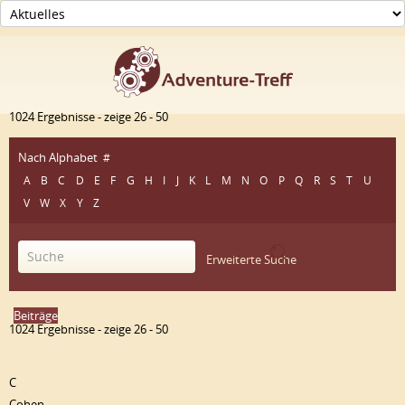
1024 Ergebnisse - zeige 26 - 50
Nach Alphabet
#
A
B
C
D
E
F
G
H
I
J
K
L
M
N
O
P
Q
R
S
T
U
V
W
X
Y
Z
Erweiterte Suche
Beiträge
1024 Ergebnisse - zeige 26 - 50
C
Cohen