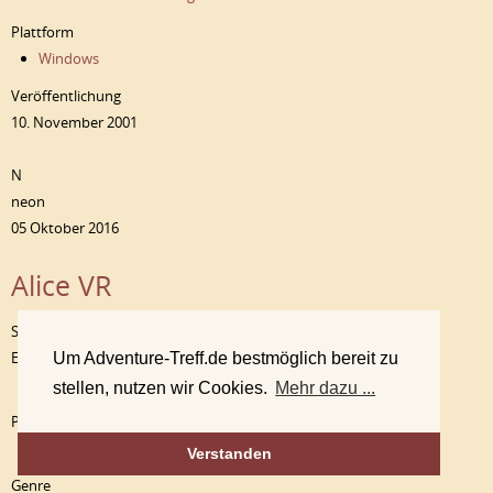
Plattform
Windows
Veröffentlichung
10. November 2001
N
neon
05 Oktober 2016
Alice VR
Spiele
Entwickler
Um Adventure-Treff.de bestmöglich bereit zu
Carbon Studio
stellen, nutzen wir Cookies.
Mehr dazu ...
Publisher
klabater
Verstanden
Genre