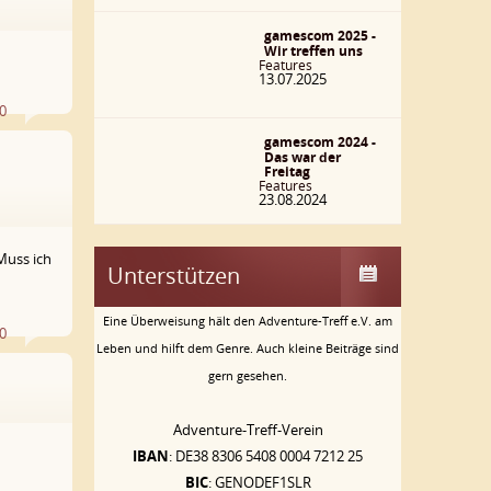
0
gamescom 2025 -
Wir treffen uns
Features
13.07.2025
0
gamescom 2024 -
Das war der
Freitag
Features
23.08.2024
6
Muss ich
Unterstützen
Eine Überweisung hält den Adventure-Treff e.V. am
0
Leben und hilft dem Genre. Auch kleine Beiträge sind
gern gesehen.
8
Adventure-Treff-Verein
IBAN
: DE38 8306 5408 0004 7212 25
BIC
: GENODEF1SLR