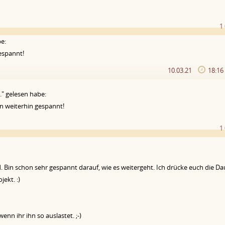
1
be:
gespannt!
10.03.21
18:1
." gelesen habe:
in weiterhin gespannt!
1
. Bin schon sehr gespannt darauf, wie es weitergeht. Ich drücke euch die D
ekt. :)
nn ihr ihn so auslastet. ;-)