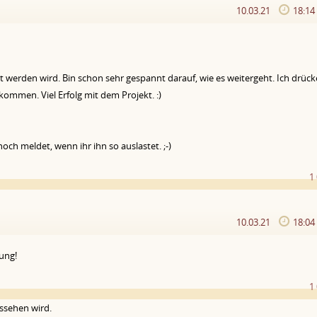
10.03.21
18:1
t werden wird. Bin schon sehr gespannt darauf, wie es weitergeht. Ich drüc
men. Viel Erfolg mit dem Projekt. :)
och meldet, wenn ihr ihn so auslastet. ;-)
1
10.03.21
18:0
ung!
1
ssehen wird.