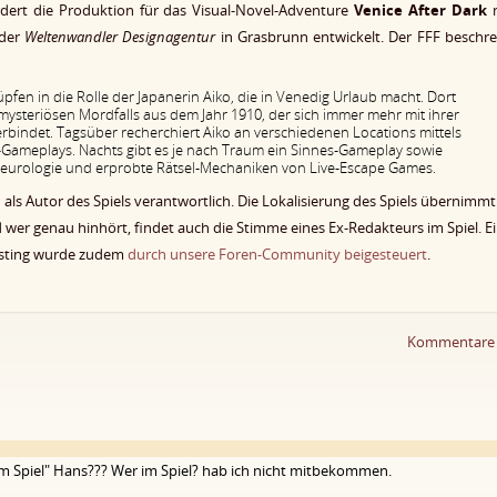
dert die Produktion für das Visual-Novel-Adventure
Venice After Dark
m
 der
Weltenwandler Designagentur
in Grasbrunn entwickelt. Der FFF beschre
üpfen in die Rolle der Japanerin Aiko, die in Venedig Urlaub macht. Dort
s mysteriösen Mordfalls aus dem Jahr 1910, der sich immer mehr mit ihrer
verbindet. Tagsüber recherchiert Aiko an verschiedenen Locations mittels
v-Gameplays. Nachts gibt es je nach Traum ein Sinnes-Gameplay sowie
eurologie und erprobte Rätsel-Mechaniken von Live-Escape Games.
 als Autor des Spiels verantwortlich. Die Lokalisierung des Spiels übernimmt
er genau hinhört, findet auch die Stimme eines Ex-Redakteurs im Spiel. E
esting wurde zudem
durch unsere Foren-Community beigesteuert
.
Kommentare
im Spiel" Hans??? Wer im Spiel? hab ich nicht mitbekommen.