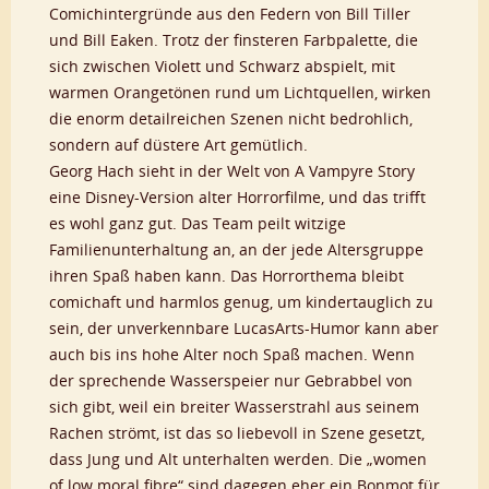
Comichintergründe aus den Federn von Bill Tiller
und Bill Eaken. Trotz der finsteren Farbpalette, die
sich zwischen Violett und Schwarz abspielt, mit
warmen Orangetönen rund um Lichtquellen, wirken
die enorm detailreichen Szenen nicht bedrohlich,
sondern auf düstere Art gemütlich.
Georg Hach sieht in der Welt von A Vampyre Story
eine Disney-Version alter Horrorfilme, und das trifft
es wohl ganz gut. Das Team peilt witzige
Familienunterhaltung an, an der jede Altersgruppe
ihren Spaß haben kann. Das Horrorthema bleibt
comichaft und harmlos genug, um kindertauglich zu
sein, der unverkennbare LucasArts-Humor kann aber
auch bis ins hohe Alter noch Spaß machen. Wenn
der sprechende Wasserspeier nur Gebrabbel von
sich gibt, weil ein breiter Wasserstrahl aus seinem
Rachen strömt, ist das so liebevoll in Szene gesetzt,
dass Jung und Alt unterhalten werden. Die „women
of low moral fibre“ sind dagegen eher ein Bonmot für