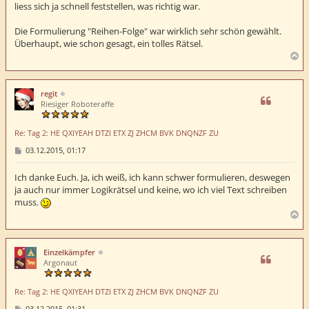
liess sich ja schnell feststellen, was richtig war.
Die Formulierung "Reihen-Folge" war wirklich sehr schön gewählt.
Überhaupt, wie schon gesagt, ein tolles Rätsel.
N
a
c
h
regit
o
Riesiger Roboteraffe
b
e
Re: Tag 2: HE QXIYEAH DTZI ETX ZJ ZHCM BVK DNQNZF ZU
n
B
03.12.2015, 01:17
e
i
t
Ich danke Euch. Ja, ich weiß, ich kann schwer formulieren, deswegen
r
ja auch nur immer Logikrätsel und keine, wo ich viel Text schreiben
a
muss.
g
N
a
c
h
Einzelkämpfer
o
Argonaut
b
e
Re: Tag 2: HE QXIYEAH DTZI ETX ZJ ZHCM BVK DNQNZF ZU
n
B
03.12.2015, 01:31