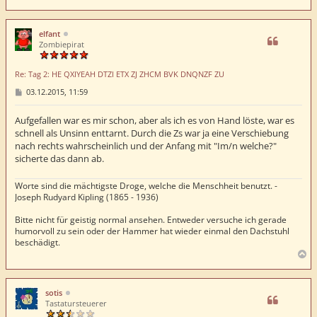
a
c
h
elfant
o
Zombiepirat
b
e
Re: Tag 2: HE QXIYEAH DTZI ETX ZJ ZHCM BVK DNQNZF ZU
n
B
03.12.2015, 11:59
e
i
t
Aufgefallen war es mir schon, aber als ich es von Hand löste, war es
r
schnell als Unsinn enttarnt. Durch die Zs war ja eine Verschiebung
a
nach rechts wahrscheinlich und der Anfang mit "Im/n welche?"
g
sicherte das dann ab.
Worte sind die mächtigste Droge, welche die Menschheit benutzt. -
Joseph Rudyard Kipling (1865 - 1936)
Bitte nicht für geistig normal ansehen. Entweder versuche ich gerade
humorvoll zu sein oder der Hammer hat wieder einmal den Dachstuhl
beschädigt.
N
a
c
h
sotis
o
Tastatursteuerer
b