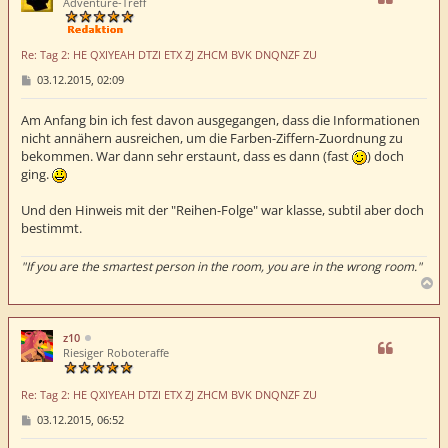
o
Adventure-Treff
b
e
n
Re: Tag 2: HE QXIYEAH DTZI ETX ZJ ZHCM BVK DNQNZF ZU
B
03.12.2015, 02:09
e
i
t
Am Anfang bin ich fest davon ausgegangen, dass die Informationen
r
nicht annähern ausreichen, um die Farben-Ziffern-Zuordnung zu
a
bekommen. War dann sehr erstaunt, dass es dann (fast
) doch
g
ging.
Und den Hinweis mit der "Reihen-Folge" war klasse, subtil aber doch
bestimmt.
"If you are the smartest person in the room, you are in the wrong room."
N
a
c
h
z10
o
Riesiger Roboteraffe
b
e
Re: Tag 2: HE QXIYEAH DTZI ETX ZJ ZHCM BVK DNQNZF ZU
n
B
03.12.2015, 06:52
e
i