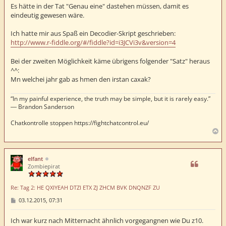
t
Es hätte in der Tat "Genau eine" dastehen müssen, damit es
r
eindeutig gewesen wäre.
a
g
Ich hatte mir aus Spaß ein Decodier-Skript geschrieben:
http://www.r-fiddle.org/#/fiddle?id=i3JCVi3v&version=4
Bei der zweiten Möglichkeit käme übrigens folgender "Satz" heraus
^^:
Mn welchei jahr gab as hmen den irstan caxak?
“In my painful experience, the truth may be simple, but it is rarely easy.”
― Brandon Sanderson
Chatkontrolle stoppen https://fightchatcontrol.eu/
N
a
c
h
elfant
o
Zombiepirat
b
e
Re: Tag 2: HE QXIYEAH DTZI ETX ZJ ZHCM BVK DNQNZF ZU
n
B
03.12.2015, 07:31
e
i
t
Ich war kurz nach Mitternacht ähnlich vorgegangnen wie Du z10.
r