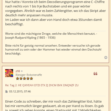
Nur hatte / Konnte ich beim Decodierungsprogramm eine C -Chiffre
a
nach rechts von 1 bis 9 je Buchstaben und ein paar wörter
g
vorgegeben. Ähnlich war es beim Zahlengitter, wo ich das Skript aber
deutlich mehr anpassen musste.
Im Laden war ich dann aber von Hand doch etwa 3Stunden damit
beschäfftigt.
Worte sind die mächtigste Droge, welche die Menschheit benutzt. -
Joseph Rudyard Kipling (1865 - 1936)
Bitte nicht für geistig normal ansehen. Entweder versuche ich gerade
humorvoll zu sein oder der Hammer hat wieder einmal den Dachstuhl
beschädigt.
N
a
c
h
z10
o
Riesiger Roboteraffe
b
e
Re: Tag 2: HE QXIYEAH DTZI ETX ZJ ZHCM BVK DNQNZF ZU
n
B
03.12.2015, 07:46
e
i
t
Einen Code zu schreiben, der mir noch das Zahlengitter löst, hätte
r
bei mir vermutlich länger gedauert, als es per Hand zu lösen. Es gab
a
ja, soweit ich sehen konnte, einen Startpunkt mit 2 Möglichkeiten
g