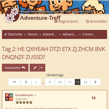
Registrieren
Anmelden
Startseite
Forum
Adventure-Treff
Adventure-Treff-Adventskalender
Community-ATAK 2015
Tag 2: HE QXIYEAH DTZI ETX ZJ ZHCM BVK
DNQNZF ZUSSD?
Antworten
184 Beiträge
1
…
9
10
11
12
13
Seite
12
von
Vorherige
13
Nächste
Einzelkämpfer
Argonaut
Re: Tag 2: HE QXIYEAH DTZI ETX ZJ ZHCM BVK DNQNZF ZU