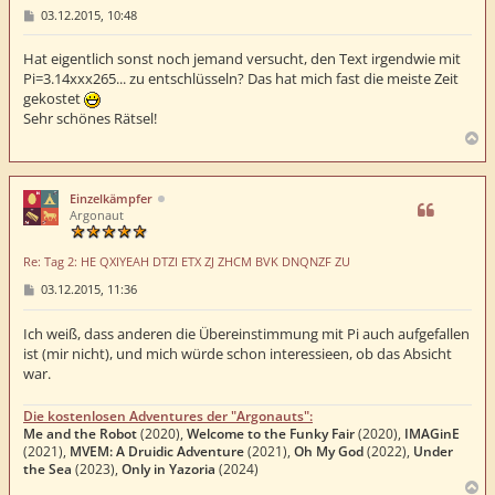
B
03.12.2015, 10:48
e
i
t
Hat eigentlich sonst noch jemand versucht, den Text irgendwie mit
r
Pi=3.14xxx265... zu entschlüsseln? Das hat mich fast die meiste Zeit
a
gekostet
g
Sehr schönes Rätsel!
N
a
c
h
Einzelkämpfer
o
Argonaut
b
e
Re: Tag 2: HE QXIYEAH DTZI ETX ZJ ZHCM BVK DNQNZF ZU
n
B
03.12.2015, 11:36
e
i
t
Ich weiß, dass anderen die Übereinstimmung mit Pi auch aufgefallen
r
ist (mir nicht), und mich würde schon interessieen, ob das Absicht
a
war.
g
Die kostenlosen Adventures der "Argonauts":
Me and the Robot
(2020),
Welcome to the Funky Fair
(2020),
IMAGinE
(2021),
MVEM: A Druidic Adventure
(2021),
Oh My God
(2022),
Under
the Sea
(2023),
Only in Yazoria
(2024)
N