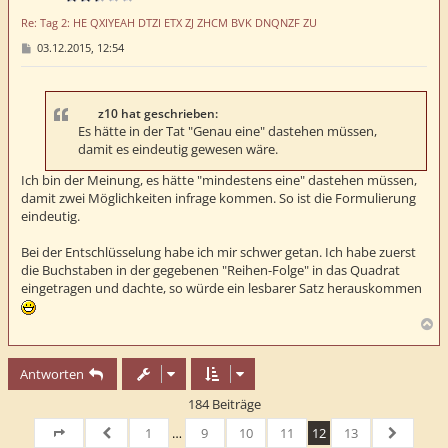
e
Re: Tag 2: HE QXIYEAH DTZI ETX ZJ ZHCM BVK DNQNZF ZU
n
B
03.12.2015, 12:54
e
i
t
r
a
z10 hat geschrieben:
g
Es hätte in der Tat "Genau eine" dastehen müssen,
damit es eindeutig gewesen wäre.
Ich bin der Meinung, es hätte "mindestens eine" dastehen müssen,
damit zwei Möglichkeiten infrage kommen. So ist die Formulierung
eindeutig.
Bei der Entschlüsselung habe ich mir schwer getan. Ich habe zuerst
die Buchstaben in der gegebenen "Reihen-Folge" in das Quadrat
eingetragen und dachte, so würde ein lesbarer Satz herauskommen
N
a
c
Antworten
h
o
184 Beiträge
b
e
1
…
9
10
11
12
13
n