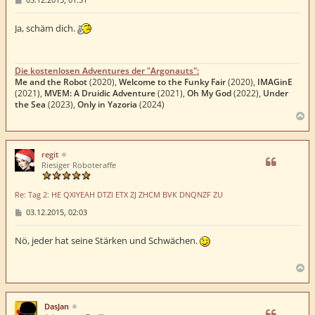
e
i
t
Ja, schäm dich.
r
a
g
Die kostenlosen Adventures der "Argonauts":
Me and the Robot
(2020),
Welcome to the Funky Fair
(2020),
IMAGinE
(2021),
MVEM: A Druidic Adventure
(2021),
Oh My God
(2022),
Under
the Sea
(2023),
Only in Yazoria
(2024)
N
a
c
h
regit
o
Riesiger Roboteraffe
b
e
Re: Tag 2: HE QXIYEAH DTZI ETX ZJ ZHCM BVK DNQNZF ZU
n
B
03.12.2015, 02:03
e
i
t
Nö, jeder hat seine Stärken und Schwächen.
r
a
g
N
a
c
h
DasJan