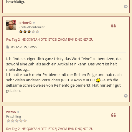
beschädigt.
N
a
c
h
lorion42
o
Profi-Abenteurer
b
e
Re: Tag 2: HE QXIYEAH DTZI ETX ZJ ZHCM BVK DNQNZF ZU
n
B
03.12.2015, 08:55
e
i
t
Ich finde es eigentlich ganz tricky das Wort "eine" zu benutzen, das
r
sowohl eine Zahl als auch ein Artikel sein kann. Das Wort ist halt
a
mehrdeutig...
g
Ich hatte auch mehr Probleme mit der Reihen-Folge und hab nach
sehr vielen anderen Versuchen (ROT314265 = ROT3
) auch die
seltsame Schreibweise von Reihenfolge bemerkt. Hat mir sehr gut
gefallen.
N
a
c
h
wetho
o
Frischling
b
e
Re: Tag 2: HE QXIYEAH DTZI ETX ZJ ZHCM BVK DNQNZF ZU
n