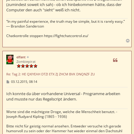
(zumindest soweit ich sah) - ob ich hinbekommen hätte, dass der
Computer den auch "sieht" weiß ich nicht.
“In my painful experience, the truth may be simple, but it is rarely easy.”
― Brandon Sanderson
Chatkontrolle stoppen https://fightchatcontrol.eu/
N
a
c
h
elfant
o
Zombiepirat
b
e
Re: Tag 2: HE QXIYEAH DTZI ETX ZJ ZHCM BVK DNQNZF ZU
n
B
03.12.2015, 08:14
e
i
t
Ich konnte da über vorhandene Universal - Programme arbeiten
r
und musste nur das Regelscript ändern.
a
g
Worte sind die mächtigste Droge, welche die Menschheit benutzt. -
Joseph Rudyard Kipling (1865 - 1936)
Bitte nicht für geistig normal ansehen. Entweder versuche ich gerade
humorvoll zu sein oder der Hammer hat wieder einmal den Dachstuhl