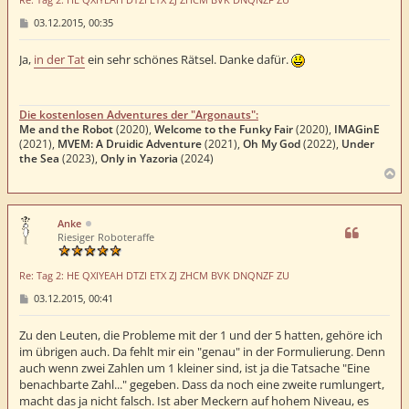
B
03.12.2015, 00:35
e
i
t
Ja,
in der Tat
ein sehr schönes Rätsel. Danke dafür.
r
a
g
Die kostenlosen Adventures der "Argonauts":
Me and the Robot
(2020),
Welcome to the Funky Fair
(2020),
IMAGinE
(2021),
MVEM: A Druidic Adventure
(2021),
Oh My God
(2022),
Under
the Sea
(2023),
Only in Yazoria
(2024)
N
a
c
h
Anke
o
Riesiger Roboteraffe
b
e
Re: Tag 2: HE QXIYEAH DTZI ETX ZJ ZHCM BVK DNQNZF ZU
n
B
03.12.2015, 00:41
e
i
t
Zu den Leuten, die Probleme mit der 1 und der 5 hatten, gehöre ich
r
im übrigen auch. Da fehlt mir ein "genau" in der Formulierung. Denn
a
auch wenn zwei Zahlen um 1 kleiner sind, ist ja die Tatsache "Eine
g
benachbarte Zahl..." gegeben. Dass da noch eine zweite rumlungert,
macht das ja nicht falsch. Ist aber Meckern auf hohem Niveau, es