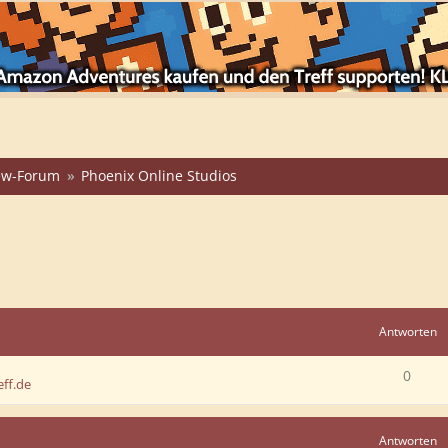
iew-Forum
Phoenix Online Studios
Antworten
0
ff.de
Antworten