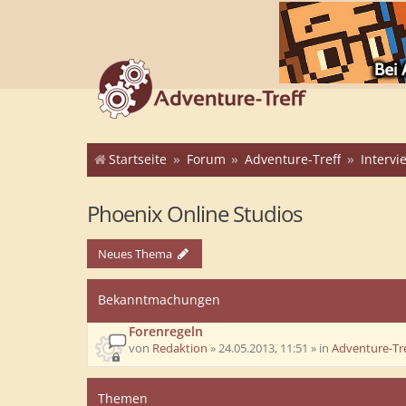
Startseite
Forum
Adventure-Treff
Interv
Phoenix Online Studios
Neues Thema
Bekanntmachungen
Forenregeln
von
Redaktion
»
24.05.2013, 11:51
» in
Adventure-Tre
Themen