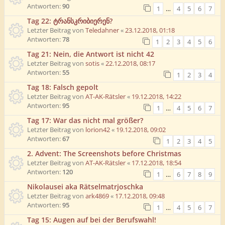
Antworten:
90
1
…
4
5
6
7
Tag 22: ტრანსკრიბიერენ?
Letzter Beitrag von
Teledahner
«
23.12.2018, 01:18
Antworten:
78
1
2
3
4
5
6
Tag 21: Nein, die Antwort ist nicht 42
Letzter Beitrag von
sotis
«
22.12.2018, 08:17
Antworten:
55
1
2
3
4
Tag 18: Falsch gepolt
Letzter Beitrag von
AT-AK-Rätsler
«
19.12.2018, 14:22
Antworten:
95
1
…
4
5
6
7
Tag 17: War das nicht mal größer?
Letzter Beitrag von
lorion42
«
19.12.2018, 09:02
Antworten:
67
1
2
3
4
5
2. Advent: The Screenshots before Christmas
Letzter Beitrag von
AT-AK-Rätsler
«
17.12.2018, 18:54
Antworten:
120
1
…
6
7
8
9
Nikolausei aka Rätselmatrjoschka
Letzter Beitrag von
ark4869
«
17.12.2018, 09:48
Antworten:
95
1
…
4
5
6
7
Tag 15: Augen auf bei der Berufswahl!