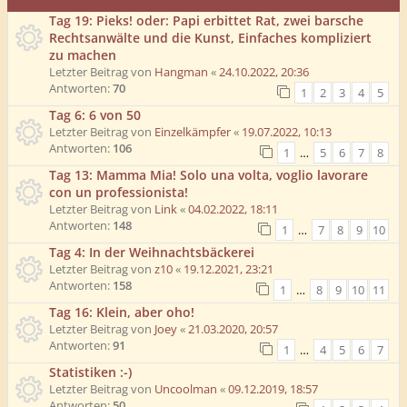
Tag 19: Pieks! oder: Papi erbittet Rat, zwei barsche
Rechtsanwälte und die Kunst, Einfaches kompliziert
zu machen
Letzter Beitrag von
Hangman
«
24.10.2022, 20:36
Antworten:
70
1
2
3
4
5
Tag 6: 6 von 50
Letzter Beitrag von
Einzelkämpfer
«
19.07.2022, 10:13
Antworten:
106
1
…
5
6
7
8
Tag 13: Mamma Mia! Solo una volta, voglio lavorare
con un professionista!
Letzter Beitrag von
Link
«
04.02.2022, 18:11
Antworten:
148
1
…
7
8
9
10
Tag 4: In der Weihnachtsbäckerei
Letzter Beitrag von
z10
«
19.12.2021, 23:21
Antworten:
158
1
…
8
9
10
11
Tag 16: Klein, aber oho!
Letzter Beitrag von
Joey
«
21.03.2020, 20:57
Antworten:
91
1
…
4
5
6
7
Statistiken :-)
Letzter Beitrag von
Uncoolman
«
09.12.2019, 18:57
Antworten:
50