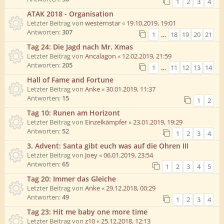
1
2
3
4
ATAK 2018 - Organisation
Letzter Beitrag von
westernstar
«
19.10.2019, 19:01
Antworten:
307
1
…
18
19
20
21
Tag 24: Die Jagd nach Mr. Xmas
Letzter Beitrag von
Ancalagon
«
12.02.2019, 21:59
Antworten:
205
1
…
11
12
13
14
Hall of Fame and Fortune
Letzter Beitrag von
Anke
«
30.01.2019, 11:37
Antworten:
15
1
2
Tag 10: Runen am Horizont
Letzter Beitrag von
Einzelkämpfer
«
23.01.2019, 19:29
Antworten:
52
1
2
3
4
3. Advent: Santa gibt euch was auf die Ohren III
Letzter Beitrag von
Joey
«
06.01.2019, 23:54
Antworten:
65
1
2
3
4
5
Tag 20: Immer das Gleiche
Letzter Beitrag von
Anke
«
29.12.2018, 00:29
Antworten:
49
1
2
3
4
Tag 23: Hit me baby one more time
Letzter Beitrag von
z10
«
25.12.2018, 12:13