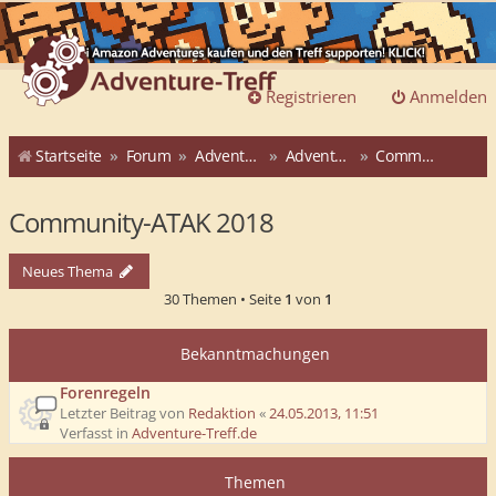
Registrieren
Anmelden
Startseite
Forum
Adventure-Treff
Adventure-Treff-Adventskalender
Community-ATAK 2018
Community-ATAK 2018
Neues Thema
30 Themen • Seite
1
von
1
Bekanntmachungen
Forenregeln
Letzter Beitrag von
Redaktion
«
24.05.2013, 11:51
Verfasst in
Adventure-Treff.de
Themen