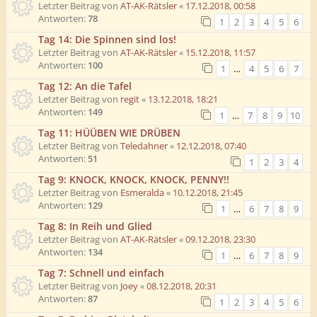
Letzter Beitrag von
AT-AK-Rätsler
«
17.12.2018, 00:58
Antworten:
78
1
2
3
4
5
6
Tag 14: Die Spinnen sind los!
Letzter Beitrag von
AT-AK-Rätsler
«
15.12.2018, 11:57
Antworten:
100
1
…
4
5
6
7
Tag 12: An die Tafel
Letzter Beitrag von
regit
«
13.12.2018, 18:21
Antworten:
149
1
…
7
8
9
10
Tag 11: HÜÜBEN WIE DRÜBEN
Letzter Beitrag von
Teledahner
«
12.12.2018, 07:40
Antworten:
51
1
2
3
4
Tag 9: KNOCK, KNOCK, KNOCK, PENNY!!
Letzter Beitrag von
Esmeralda
«
10.12.2018, 21:45
Antworten:
129
1
…
6
7
8
9
Tag 8: In Reih und Glied
Letzter Beitrag von
AT-AK-Rätsler
«
09.12.2018, 23:30
Antworten:
134
1
…
6
7
8
9
Tag 7: Schnell und einfach
Letzter Beitrag von
Joey
«
08.12.2018, 20:31
Antworten:
87
1
2
3
4
5
6