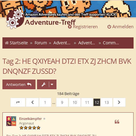
Registrieren
Anmelden
Startseite
Forum
Adventure-Treff
Adventure-Treff-Adventskalender
Community-ATAK 2015
Tag 2: HE QXIYEAH DTZI ETX ZJ ZHCM BVK
DNQNZF ZUSSD?
Antworten
184 Beiträge
1
…
9
10
11
12
13
Seite
12
von
Vorherige
13
Nächste
Einzelkämpfer
Argonaut
Re: Tag 2: HE QXIYEAH DTZI ETX ZJ ZHCM BVK DNQNZF ZU