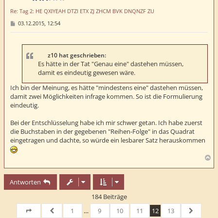
e
Re: Tag 2: HE QXIYEAH DTZI ETX ZJ ZHCM BVK DNQNZF ZU
n
B
03.12.2015, 12:54
e
i
t
r
a
z10 hat geschrieben:
g
Es hätte in der Tat "Genau eine" dastehen müssen,
damit es eindeutig gewesen wäre.
Ich bin der Meinung, es hätte "mindestens eine" dastehen müssen,
damit zwei Möglichkeiten infrage kommen. So ist die Formulierung
eindeutig.
Bei der Entschlüsselung habe ich mir schwer getan. Ich habe zuerst
die Buchstaben in der gegebenen "Reihen-Folge" in das Quadrat
eingetragen und dachte, so würde ein lesbarer Satz herauskommen
N
a
c
Antworten
h
o
184 Beiträge
b
e
1
…
9
10
11
12
13
n