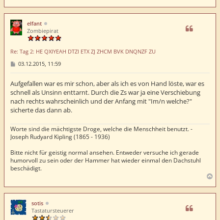
a
c
h
elfant
o
Zombiepirat
b
e
Re: Tag 2: HE QXIYEAH DTZI ETX ZJ ZHCM BVK DNQNZF ZU
n
B
03.12.2015, 11:59
e
i
t
Aufgefallen war es mir schon, aber als ich es von Hand löste, war es
r
schnell als Unsinn enttarnt. Durch die Zs war ja eine Verschiebung
a
nach rechts wahrscheinlich und der Anfang mit "Im/n welche?"
g
sicherte das dann ab.
Worte sind die mächtigste Droge, welche die Menschheit benutzt. -
Joseph Rudyard Kipling (1865 - 1936)
Bitte nicht für geistig normal ansehen. Entweder versuche ich gerade
humorvoll zu sein oder der Hammer hat wieder einmal den Dachstuhl
beschädigt.
N
a
c
h
sotis
o
Tastatursteuerer
b