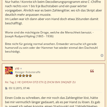
Nur hatte / Konnte ich beim Decodierungsprogramm eine C -Chiffre
a
nach rechts von 1 bis 9 je Buchstaben und ein paar wörter
g
vorgegeben. Ähnlich war es beim Zahlengitter, wo ich das Skript aber
deutlich mehr anpassen musste.
Im Laden war ich dann aber von Hand doch etwa 3Stunden damit
beschäfftigt.
Worte sind die mächtigste Droge, welche die Menschheit benutzt. -
Joseph Rudyard Kipling (1865 - 1936)
Bitte nicht für geistig normal ansehen. Entweder versuche ich gerade
humorvoll zu sein oder der Hammer hat wieder einmal den Dachstuhl
beschädigt.
N
a
c
h
z10
o
Riesiger Roboteraffe
b
e
Re: Tag 2: HE QXIYEAH DTZI ETX ZJ ZHCM BVK DNQNZF ZU
n
B
03.12.2015, 07:46
e
i
t
Einen Code zu schreiben, der mir noch das Zahlengitter löst, hätte
r
bei mir vermutlich länger gedauert, als es per Hand zu lösen. Es gab
a
ja, soweit ich sehen konnte, einen Startpunkt mit 2 Möglichkeiten
g