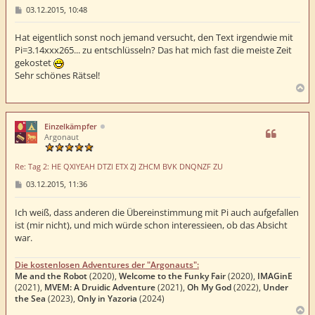
B
03.12.2015, 10:48
e
i
t
Hat eigentlich sonst noch jemand versucht, den Text irgendwie mit
r
Pi=3.14xxx265... zu entschlüsseln? Das hat mich fast die meiste Zeit
a
gekostet
g
Sehr schönes Rätsel!
N
a
c
h
Einzelkämpfer
o
Argonaut
b
e
Re: Tag 2: HE QXIYEAH DTZI ETX ZJ ZHCM BVK DNQNZF ZU
n
B
03.12.2015, 11:36
e
i
t
Ich weiß, dass anderen die Übereinstimmung mit Pi auch aufgefallen
r
ist (mir nicht), und mich würde schon interessieen, ob das Absicht
a
war.
g
Die kostenlosen Adventures der "Argonauts":
Me and the Robot
(2020),
Welcome to the Funky Fair
(2020),
IMAGinE
(2021),
MVEM: A Druidic Adventure
(2021),
Oh My God
(2022),
Under
the Sea
(2023),
Only in Yazoria
(2024)
N