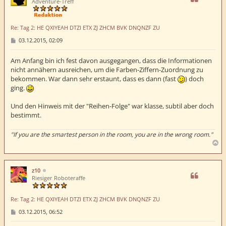
o
Adventure-Treff
b
e
n
Re: Tag 2: HE QXIYEAH DTZI ETX ZJ ZHCM BVK DNQNZF ZU
B
03.12.2015, 02:09
e
i
t
Am Anfang bin ich fest davon ausgegangen, dass die Informationen
r
nicht annähern ausreichen, um die Farben-Ziffern-Zuordnung zu
a
bekommen. War dann sehr erstaunt, dass es dann (fast
) doch
g
ging.
Und den Hinweis mit der "Reihen-Folge" war klasse, subtil aber doch
bestimmt.
"If you are the smartest person in the room, you are in the wrong room."
N
a
c
h
z10
o
Riesiger Roboteraffe
b
e
Re: Tag 2: HE QXIYEAH DTZI ETX ZJ ZHCM BVK DNQNZF ZU
n
B
03.12.2015, 06:52
e
i