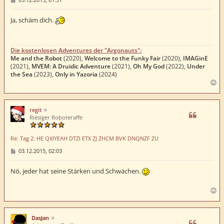
e
i
t
Ja, schäm dich.
r
a
g
Die kostenlosen Adventures der "Argonauts":
Me and the Robot
(2020),
Welcome to the Funky Fair
(2020),
IMAGinE
(2021),
MVEM: A Druidic Adventure
(2021),
Oh My God
(2022),
Under
the Sea
(2023),
Only in Yazoria
(2024)
N
a
c
h
regit
o
Riesiger Roboteraffe
b
e
Re: Tag 2: HE QXIYEAH DTZI ETX ZJ ZHCM BVK DNQNZF ZU
n
B
03.12.2015, 02:03
e
i
t
Nö, jeder hat seine Stärken und Schwächen.
r
a
g
N
a
c
h
DasJan