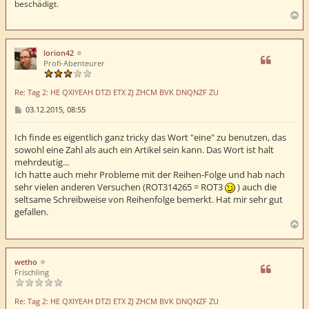
beschädigt.
N
a
c
h
lorion42
o
Profi-Abenteurer
b
e
Re: Tag 2: HE QXIYEAH DTZI ETX ZJ ZHCM BVK DNQNZF ZU
n
B
03.12.2015, 08:55
e
i
t
Ich finde es eigentlich ganz tricky das Wort "eine" zu benutzen, das
r
sowohl eine Zahl als auch ein Artikel sein kann. Das Wort ist halt
a
mehrdeutig...
g
Ich hatte auch mehr Probleme mit der Reihen-Folge und hab nach
sehr vielen anderen Versuchen (ROT314265 = ROT3
) auch die
seltsame Schreibweise von Reihenfolge bemerkt. Hat mir sehr gut
gefallen.
N
a
c
h
wetho
o
Frischling
b
e
Re: Tag 2: HE QXIYEAH DTZI ETX ZJ ZHCM BVK DNQNZF ZU
n