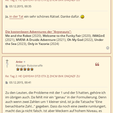
B
03.12.2015, 00:35
e
i
t
Ja,
in der Tat
ein sehr schönes Rätsel. Danke dafür.
r
a
g
Die kostenlosen Adventures der "Argonauts":
Me and the Robot
(2020),
Welcome to the Funky Fair
(2020),
IMAGinE
(2021),
MVEM: A Druidic Adventure
(2021),
Oh My God
(2022),
Under
the Sea
(2023),
Only in Yazoria
(2024)
N
a
c
h
Anke
o
Riesiger Roboteraffe
b
e
Re: Tag 2: HE QXIYEAH DTZI ETX ZJ ZHCM BVK DNQNZF ZU
n
B
03.12.2015, 00:41
e
i
t
Zu den Leuten, die Probleme mit der 1 und der 5 hatten, gehöre ich
r
im übrigen auch. Da fehlt mir ein "genau" in der Formulierung. Denn
a
auch wenn zwei Zahlen um 1 kleiner sind, ist ja die Tatsache "Eine
g
benachbarte Zahl..." gegeben. Dass da noch eine zweite rumlungert,
macht das ja nicht falsch. Ist aber Meckern auf hohem Niveau, es