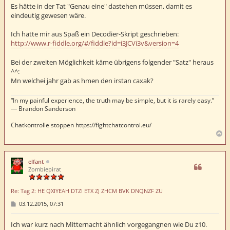
t
Es hätte in der Tat "Genau eine" dastehen müssen, damit es
r
eindeutig gewesen wäre.
a
g
Ich hatte mir aus Spaß ein Decodier-Skript geschrieben:
http://www.r-fiddle.org/#/fiddle?id=i3JCVi3v&version=4
Bei der zweiten Möglichkeit käme übrigens folgender "Satz" heraus
^^:
Mn welchei jahr gab as hmen den irstan caxak?
“In my painful experience, the truth may be simple, but it is rarely easy.”
― Brandon Sanderson
Chatkontrolle stoppen https://fightchatcontrol.eu/
N
a
c
h
elfant
o
Zombiepirat
b
e
Re: Tag 2: HE QXIYEAH DTZI ETX ZJ ZHCM BVK DNQNZF ZU
n
B
03.12.2015, 07:31
e
i
t
Ich war kurz nach Mitternacht ähnlich vorgegangnen wie Du z10.
r