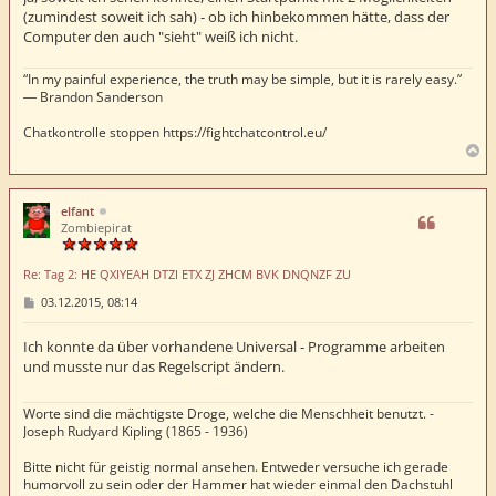
(zumindest soweit ich sah) - ob ich hinbekommen hätte, dass der
Computer den auch "sieht" weiß ich nicht.
“In my painful experience, the truth may be simple, but it is rarely easy.”
― Brandon Sanderson
Chatkontrolle stoppen https://fightchatcontrol.eu/
N
a
c
h
elfant
o
Zombiepirat
b
e
Re: Tag 2: HE QXIYEAH DTZI ETX ZJ ZHCM BVK DNQNZF ZU
n
B
03.12.2015, 08:14
e
i
t
Ich konnte da über vorhandene Universal - Programme arbeiten
r
und musste nur das Regelscript ändern.
a
g
Worte sind die mächtigste Droge, welche die Menschheit benutzt. -
Joseph Rudyard Kipling (1865 - 1936)
Bitte nicht für geistig normal ansehen. Entweder versuche ich gerade
humorvoll zu sein oder der Hammer hat wieder einmal den Dachstuhl