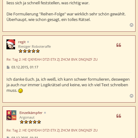
liess sich ja schnell feststellen, was richtig war.
Die Formulierung "Reihen-Folge" war wirklich sehr schön gewählt.
Überhaupt, wie schon gesagt, ein tolles Rätsel.
N
a
c
h
regit
o
Riesiger Roboteraffe
b
e
Re: Tag 2: HE QXIYEAH DTZI ETX ZJ ZHCM BVK DNQNZF ZU
n
B
03.12.2015, 01:17
e
i
t
Ich danke Euch. Ja, ich weiß, ich kann schwer formulieren, deswegen
r
ja auch nur immer Logikrätsel und keine, wo ich viel Text schreiben
a
muss.
g
N
a
c
h
Einzelkämpfer
o
Argonaut
b
e
Re: Tag 2: HE QXIYEAH DTZI ETX ZJ ZHCM BVK DNQNZF ZU
n
B
03.12.2015, 01:31