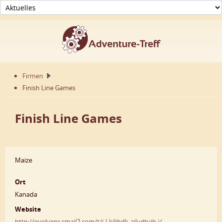
Firmen
Finish Line Games
Finish Line Games
Maize
Ort
Kanada
Website
http://evolvepr.cmail2.com/t/j-l-kjljhdk-ajludtyih-j/