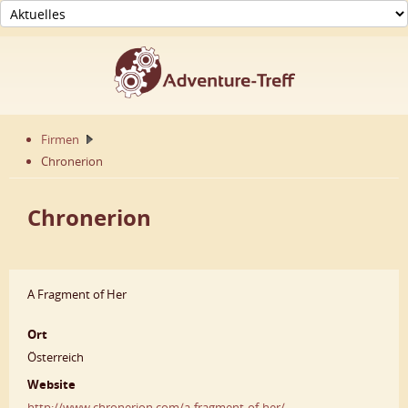
Firmen
Chronerion
Chronerion
A Fragment of Her
Ort
Österreich
Website
http://www.chronerion.com/a-fragment-of-her/