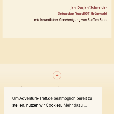
Jan 'DasJan' Schneider
Sebastian 'basti007' Grünwald
mit freundlicher Genehmigung von Steffen Boos
Impressum
Datenschutzerklärung
Bildquellen
Unsere Philosophie
Team
Um Adventure-Treff.de bestmöglich bereit zu
stellen, nutzen wir Cookies.
Mehr dazu ...