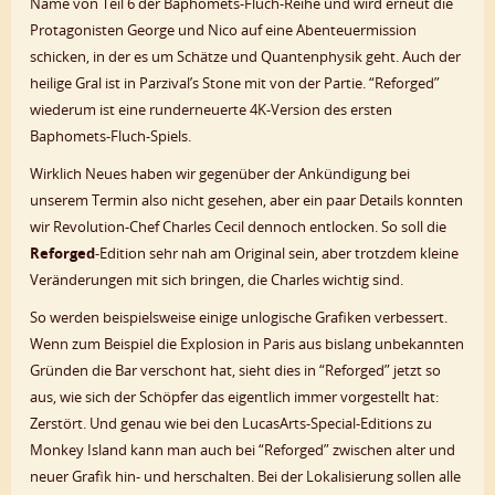
Name von Teil 6 der Baphomets-Fluch-Reihe und wird erneut die
Protagonisten George und Nico auf eine Abenteuermission
schicken, in der es um Schätze und Quantenphysik geht. Auch der
heilige Gral ist in Parzival’s Stone mit von der Partie. “Reforged”
wiederum ist eine runderneuerte 4K-Version des ersten
Baphomets-Fluch-Spiels.
Wirklich Neues haben wir gegenüber der Ankündigung bei
unserem Termin also nicht gesehen, aber ein paar Details konnten
wir Revolution-Chef Charles Cecil dennoch entlocken. So soll die
Reforged
-Edition sehr nah am Original sein, aber trotzdem kleine
Veränderungen mit sich bringen, die Charles wichtig sind.
So werden beispielsweise einige unlogische Grafiken verbessert.
Wenn zum Beispiel die Explosion in Paris aus bislang unbekannten
Gründen die Bar verschont hat, sieht dies in “Reforged” jetzt so
aus, wie sich der Schöpfer das eigentlich immer vorgestellt hat:
Zerstört. Und genau wie bei den LucasArts-Special-Editions zu
Monkey Island kann man auch bei “Reforged” zwischen alter und
neuer Grafik hin- und herschalten. Bei der Lokalisierung sollen alle