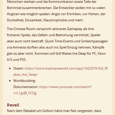
Menschen sterben und die Kommunikation sowie Teile der
Bohrinsel zusammenbrechen. Die Entwickler wollen mit so vielen
Ängsten wie möglich spielen: Angst vor Ertrinken, vor Höhen, der
Dunkelheit, Einsamkeit, Klaustrophobie und mehr.
The Chinese Room verspricht aktiveres Gameplay als ihre
früheren Spiele, das Gefahr und Bedrohung vermittelt, Spieler
aber auch nicht bestraft. Quick-Time-Events und Schleichpassagen
a la Amnesia dürften also auch ins Spiel Einzug nehmen, Kämpfe
gibt es aber nicht. Kommen soll Still Wakes the Deep für PC, Xbox
X/S und PS5.
Steam:
https://store.steampowered.com/app/1622910/Still_W
akes_the_Deep/
Worldbuilding-
Dokumentation:
https://www.youtube.com/watch?
v=L1gsJB_FCQg
Reveil
Nach dem Debakel um Gollum hätte man fast vergessen, dass