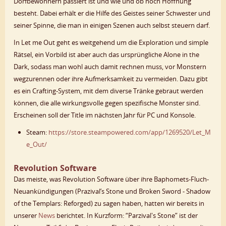
Dorfbewohnern passiert ist und wie und ob noch Hoffnung
besteht. Dabei erhält er die Hilfe des Geistes seiner Schwester und
seiner Spinne, die man in einigen Szenen auch selbst steuern darf.
In Let me Out geht es weitgehend um die Exploration und simple
Rätsel, ein Vorbild ist aber auch das ursprüngliche Alone in the
Dark, sodass man wohl auch damit rechnen muss, vor Monstern
wegzurennen oder ihre Aufmerksamkeit zu vermeiden. Dazu gibt
es ein Crafting-System, mit dem diverse Tränke gebraut werden
können, die alle wirkungsvolle gegen spezifische Monster sind.
Erscheinen soll der Title im nächsten Jahr für PC und Konsole.
Steam:
https://store.steampowered.com/app/1269520/Let_M
e_Out/
Revolution Software
Das meiste, was Revolution Software über ihre Baphomets-Fluch-
Neuankündigungen (Prazival’s Stone und Broken Sword - Shadow
of the Templars: Reforged) zu sagen haben, hatten wir bereits in
unserer
News
berichtet. In Kurzform: “Parzival's Stone” ist der