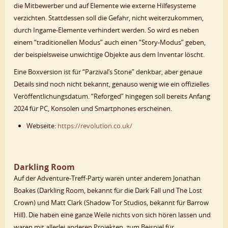
die Mitbewerber und auf Elemente wie externe Hilfesysteme
verzichten. Stattdessen soll die Gefahr, nicht weiterzukommen,
durch Ingame-Elemente verhindert werden. So wird es neben
einem “traditionellen Modus” auch einen “Story-Modus” geben,
der beispielsweise unwichtige Objekte aus dem Inventar löscht.
Eine Boxversion ist für “Parzival’s Stone” denkbar, aber genaue
Details sind noch nicht bekannt, genauso wenig wie ein offizielles
Veröffentlichungsdatum. “Reforged” hingegen soll bereits Anfang
2024 für PC, Konsolen und Smartphones erscheinen.
Webseite:
https://revolution.co.uk/
Darkling Room
Auf der Adventure-Treff-Party waren unter anderem Jonathan
Boakes (Darkling Room, bekannt für die Dark Fall und The Lost
Crown) und Matt Clark (Shadow Tor Studios, bekannt für Barrow
Hill). Die haben eine ganze Weile nichts von sich hören lassen und
waren mit allerlei anderen Projekten, zum Beispiel für