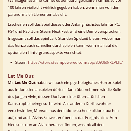
Wahrsagemaschine könnte es den durchgeknallten Kirmes so vor
100 Jahren vielleicht wirklich gegeben haben, wenn man von den
paranormalen Elementen absieht.
Erscheinen soll das Spiel dieses oder Anfang nächstes Jahr für PC,
PS4 und PS5. Zum Steam Next Fest wird eine Demo versprochen.
Insgesamt soll das Spiel ca. 6 Stunden Spielzeit bieten, wobei man
das Ganze auch schneller durchspielen kann, wenn man auf die
optionalen Hintergrundaspekte verzichtet.
Steam:
https://store.steampowered.com/app/809060/REVEIL/
Let Me Out
Mit
Let Me Out
haben wir auch ein psychologisches Horror-Spiel
aus Indonesien anspielen dürfen. Darin übernehmen wir die Rolle
des jungen Alvin, dessen Dorf von einer übernatürlichen
Katastrophe heimgesucht wird. Alle anderen Dorfbewohner
verschwinden, Monster aus der indonesischen Folklore tauchen
auf, und auch Alvins Schwester überlebt das Ereignis nicht. Von
hier ist es nun an Alvin, herauszufinden, was mit all den