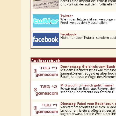
Bereits eine Institution: Erneut ko
und -Entwickler auf dem "offizielle
Twitter
Wie in den letzten Jahren versorgen
Feed live aus den Messehallen.
Facebook
Nicht nur über Twitter, sondern auch
Audiotagebuch
Donnerstag: Gleichnis vom Buch 
Mit dem Flachwitz ist es wie mit ein
Samenkörnern; sobald es aber hochg
Baum, sodass die Vögel des Himmel
Mittwoch: Limerick geht immer
Es war mal ein Basti aus Bayern, de
schöner, und brachte ihn amtlich zu
Dienstag: Fabel vom Redakteur, 
Verkrampft schüttelte er sich. Wieder 
Emotionen, ja ein großes, saftiges St
sagten etwas über die Welt, über ihn.