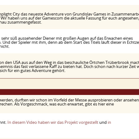
mplight City das neueste Adventure von Grundislav Games in Zusammenarbe
. Wir haben uns auf der Gamescom die aktuelle Fassung für euch angesehen
schau zusammengefasst.
ch sehr süß aussehender Diener mit großen Augen auf das Erwachen eines
Und der Spieler mit ihm, denn ab dem Start des Titels läuft dieser in Echtzei
nicht.
von den USA aus auf den Weg in das beschauliche Örtchen Trüberbrook mach
heimnis das fast verlassene Kaff zu bieten hat. Doch schon nach kurzer Zeit 
 sich für ein gutes Adventure gehört.
t werden, durften wir schon im Vorfeld der Messe ausprobieren oder ansehen
rechen. Als Vorgeschmack, was euch erwartet, gibt es hier eine
nnt.
In diesem Video haben wir das Projekt vorgestellt
und
in