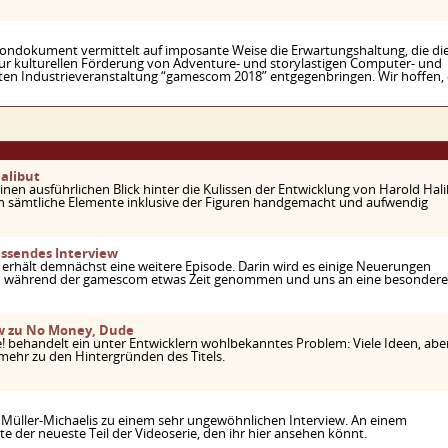
 Tondokument vermittelt auf imposante Weise die Erwartungshaltung, die di
zur kulturellen Förderung von Adventure- und storylastigen Computer- und
nten Industrieveranstaltung “gamescom 2018” entgegenbringen. Wir hoffen, 
alibut
nen ausführlichen Blick hinter die Kulissen der Entwicklung von Harold Hal
n sämtliche Elemente inklusive der Figuren handgemacht und aufwendig
assendes Interview
erhält demnächst eine weitere Episode. Darin wird es einige Neuerungen
ich während der gamescom etwas Zeit genommen und uns an eine besondere
ew zu No Money, Dude
behandelt ein unter Entwicklern wohlbekanntes Problem: Viele Ideen, abe
 mehr zu den Hintergründen des Titels.
ki” Müller-Michaelis zu einem sehr ungewöhnlichen Interview. An einem
der neueste Teil der Videoserie, den ihr hier ansehen könnt.