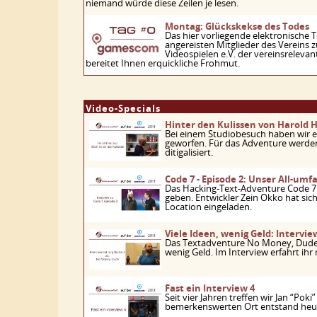
niemand würde diese Zeilen je lesen.
Montag: Glückskekse des Todes
Das hier vorliegende elektronische
angereisten Mitglieder des Vereins 
Videospielen e.V. der vereinsreleva
bereitet Ihnen erquickliche Frohmut.
Video-Specials
Hinter den Kulissen von Harold H
Bei einem Studiobesuch haben wir ei
geworfen. Für das Adventure werde
ditigalisiert.
Code 7 - Episode 2: Unser All-umf
Das Hacking-Text-Adventure Code 7 
geben. Entwickler Zein Okko hat s
Location eingeladen.
Viele Ideen, wenig Geld: Intervi
Das Textadventure No Money, Dude! 
wenig Geld. Im Interview erfahrt ihr
Fast ein Interview 4
Seit vier Jahren treffen wir Jan “Po
bemerkenswerten Ort entstand heute 