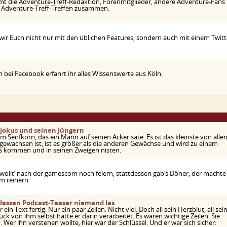
mmt die Adventure-Treff-Redaktion, Forenmitglieder, andere Adventure-Fans
n" Adventure-Treff-Treffen zusammen.
 wir Euch nicht nur mit den üblichen Features, sondern auch mit einem Twitt
 bei Facebook erfahrt ihr alles Wissenswerte aus Köln.
Jokus und seinen Jüngern
em Senfkorn, das ein Mann auf seinen Acker säte. Es ist das kleinste von alle
ewachsen ist, ist es größer als die anderen Gewächse und wird zu einem
s kommen und in seinen Zweigen nisten.
r wollt’ nach der gamescom noch feiern, stattdessen gab’s Döner, der machte
m reihern.
dessen Podcast-Teaser niemand las
ein Text fertig. Nur ein paar Zeilen. Nicht viel. Doch all sein Herzblut, all sei
ück von ihm selbst hatte er darin verarbeitet. Es waren wichtige Zeilen. Sie
 Wer ihn verstehen wollte, hier war der Schlüssel. Und er war sich sicher: