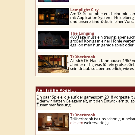
Lamplight City
Am 13. September erscheint mit La
mit Application Systems Heidelberg
und unsere Eindrücke in einer Vor
The Longing
400 Tage muss ein traurig, aber au
großen Königs in einer Höhle warten. 
egal ob man nun gerade spielt oder 
Trüberbrook
Als sich Dr. Hans Tannhauser 1967 
ahnt er nicht, was für ein großes Ge
sein Urlaub so abenteuerlich, wie es
Der frühe Vogel...
Ein paar Spiele, die auf der gamescom 2018 vorgestell
Oder wir hatten Gelegenheit, mit den Entwicklern zu sp
Zusammenfassung.
Trüberbrook
Trüberbrook ist uns schon gut beka
diesem
weiterverfolgt.