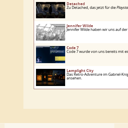
Detached
Zu Detached, das jetzt für die
Playsta
Jennifer Wilde
Jennifer Wilde haben wir uns auf d
Code 7
Code 7 wurde von uns bereits mit e
Lamplight City
Das Retro-Adventure im Gabriel-Knig
ansehen.