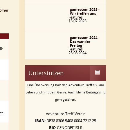
gamescom 2025 -
ölner
Wir treffen uns
Features
13.07.2025
gamescom 2024 -
Das war der
Freitag
g.
Features
23.08.2024
Unterstützen
Eine Überweisung hält den Adventure-Treff e.V. am
Leben und hilft dem Genre. Auch kleine Beiträge sind
gern gesehen.
ht.
Adventure-Treff-Verein
IBAN
: DE38 8306 5408 0004 7212 25
BIC
: GENODEF1SLR