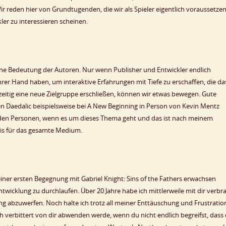
Wir reden hier von Grundtugenden, die wir als Spieler eigentlich voraussetze
ler zu interessieren scheinen.
ndene Bedeutung der Autoren. Nur wenn Publisher und Entwickler endlich
ihrer Hand haben, um interaktive Erfahrungen mit Tiefe zu erschaffen, die da
itig eine neue Zielgruppe erschließen, können wir etwas bewegen. Gute
en Daedalic beispielsweise bei A New Beginning in Person von Kevin Mentz
ndelnden Personen, wenn es um dieses Thema geht und das ist nach meinem
nis für das gesamte Medium.
einer ersten Begegnung mit Gabriel Knight: Sins of the Fathers erwachsen
Entwicklung zu durchlaufen. Über 20 Jahre habe ich mittlerweile mit dir verbra
idung abzuwerfen. Noch halte ich trotz all meiner Enttäuschung und Frustratio
h verbittert von dir abwenden werde, wenn du nicht endlich begreifst, dass 