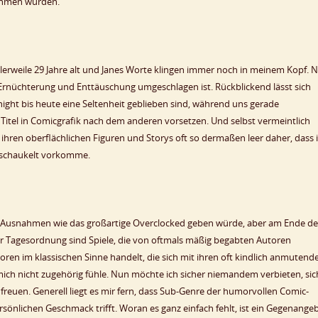
ehmen würden.
ttlerweile 29 Jahre alt und Janes Worte klingen immer noch in meinem Kopf. 
Ernüchterung und Enttäuschung umgeschlagen ist. Rückblickend lässt sich
Knight bis heute eine Seltenheit geblieben sind, während uns gerade
itel in Comicgrafik nach dem anderen vorsetzen. Und selbst vermeintlich
t ihren oberflächlichen Figuren und Storys oft so dermaßen leer daher, dass 
erschaukelt vorkomme.
eder Ausnahmen wie das großartige Overclocked geben würde, aber am Ende d
der Tagesordnung sind Spiele, die von oftmals mäßig begabten Autoren
ren im klassischen Sinne handelt, die sich mit ihren oft kindlich anmutend
mich nicht zugehörig fühle. Nun möchte ich sicher niemandem verbieten, sic
freuen. Generell liegt es mir fern, dass Sub-Genre der humorvollen Comic-
önlichen Geschmack trifft. Woran es ganz einfach fehlt, ist ein Gegenange