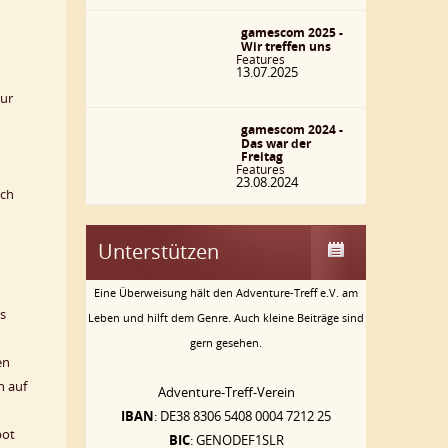
gamescom 2025 -
Wir treffen uns
Features
13.07.2025
Nur
gamescom 2024 -
Das war der
Freitag
Features
23.08.2024
ich
Unterstützen
Eine Überweisung hält den Adventure-Treff e.V. am
es
Leben und hilft dem Genre. Auch kleine Beiträge sind
gern gesehen.
en
h auf
Adventure-Treff-Verein
IBAN
: DE38 8306 5408 0004 7212 25
bot
BIC
: GENODEF1SLR