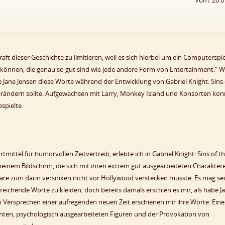
Vom: 20.0
aft dieser Geschichte zu limitieren, weil es sich hierbei um ein Computerspie
 können, die genau so gut sind wie jede andere Form von Entertainment.“ W
e Jane Jensen diese Worte während der Entwicklung von Gabriel Knight: Sins 
verändern sollte. Aufgewachsen mit Larry, Monkey Island und Konsorten kon
spielte.
tmittel für humorvollen Zeitvertreib, erlebte ich in Gabriel Knight: Sins of t
einem Bildschirm, die sich mit ihren extrem gut ausgearbeiteten Charakter
re zum darin versinken nicht vor Hollywood verstecken musste. Es mag sei
reichende Worte zu kleiden, doch bereits damals erschien es mir, als habe J
n Versprechen einer aufregenden neuen Zeit erschienen mir ihre Worte. Eine 
chten, psychologisch ausgearbeiteten Figuren und der Provokation von