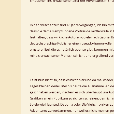
Emotionen ins Erwachsenenalter der Adventures mitn
In der Zwischenzeit sind 18 Jahre vergangen, ich bin mi
dass die damals empfundene Vorfreude mittlerweile in 
festhalten, dass wirkliche Autoren-Spiele nach Gabriel 
deutschsprachige Publisher einen pseudo-humorvollen T
ernstere Titel, die es natürlich ebenso gibt, kommen mi
mir als erwachsener Mensch schlicht und ergreifend v
Es ist nun nicht so, dass es nicht hier und da mal wi
Tages bleiben derlei Titel bis heute die Ausnahme. An 
geschrieben werden, insofern es sich überhaupt um Auto
Grafiken an ein Publikum zu richten scheinen, dem ich 
Spiele wie Haunted, Deponia oder Die Viehchroniken zu 
Adventures zu verdammen, nur weil es nicht meinen pers