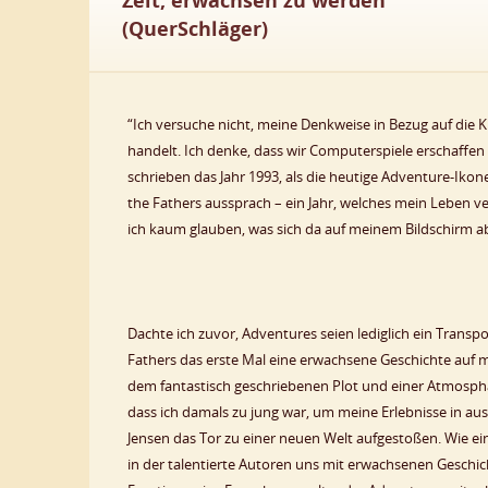
Zeit, erwachsen zu werden
(QuerSchläger)
“Ich versuche nicht, meine Denkweise in Bezug auf die Kr
handelt. Ich denke, dass wir Computerspiele erschaffen
schrieben das Jahr 1993, als die heutige Adventure-Ikon
the Fathers aussprach – ein Jahr, welches mein Leben 
ich kaum glauben, was sich da auf meinem Bildschirm ab
Dachte ich zuvor, Adventures seien lediglich ein Transpor
Fathers das erste Mal eine erwachsene Geschichte auf m
dem fantastisch geschriebenen Plot und einer Atmosphä
dass ich damals zu jung war, um meine Erlebnisse in aus
Jensen das Tor zu einer neuen Welt aufgestoßen. Wie ei
in der talentierte Autoren uns mit erwachsenen Geschi