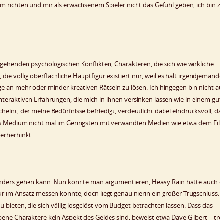
m richten und mir als erwachsenem Spieler nicht das Gefühl geben, ich bin 
gehenden psychologischen Konflikten, Charakteren, die sich wie wirkliche
ie völlig oberflächliche Hauptfigur existiert nur, weil es halt irgendjeman
an mehr oder minder kreativen Rätseln zu lösen. Ich hingegen bin nicht a
teraktiven Erfahrungen, die mich in ihnen versinken lassen wie in einem gu
int, der meine Bedürfnisse befriedigt, verdeutlicht dabei eindrucksvoll, d
es Medium nicht mal im Geringsten mit verwandten Medien wie etwa dem Fi
erherhinkt.
s anders gehen kann. Nun könnte man argumentieren, Heavy Rain hatte auch 
r im Ansatz messen könnte, doch liegt genau hierin ein großer Trugschluss.
 bieten, die sich völlig losgelöst vom Budget betrachten lassen. Dass das
ne Charaktere kein Aspekt des Geldes sind, beweist etwa Dave Gilbert – tr