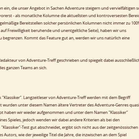
 ein, die unser Angebot in Sachen Adventure steigern und vervielfältigen so
 - vorerst - als monatliche Kolumne die aktuellsten und kontroversesten Berei
regelmäßige Bereitstellen solcher persönlichen Kolumnen nicht immer zu 10
auf Freiwilligkeit beruhende und unentgeltliche Seite), haben wir uns
 zu begrenzen. Kommt das Feature gut an, werden wir uns natürlich eine
edakteur von Adventure-Treff geschrieben und spiegelt dabei ausschließlic
des ganzen Teams an sich.
ik "Klassiker". Langzeitleser von Adventure-Treff werden mit dem Begriff
it wurden unter diesem Namen ältere Vertreter des Adventure-Genres quasi
ept haben wir wieder aufgenommen und unter dem Namen "Klassiker"
ines Spieles, jedoch wenden wir dabei andere Kriterien als bei den
 "Klassiker"-Test gut abschneidet, ergibt sich nicht aus der zeitgenössischen
 Autors, wie der jeweilige Titel die Jahre, die inzwischen an dem Spiel