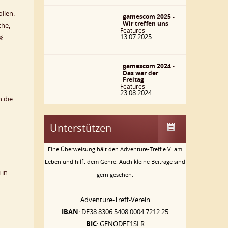
llen.
gamescom 2025 -
Wir treffen uns
che,
Features
13.07.2025
0%
gamescom 2024 -
Das war der
Freitag
Features
23.08.2024
h die
Unterstützen
Eine Überweisung hält den Adventure-Treff e.V. am
Leben und hilft dem Genre. Auch kleine Beiträge sind
 in
gern gesehen.
Adventure-Treff-Verein
IBAN
: DE38 8306 5408 0004 7212 25
BIC
: GENODEF1SLR