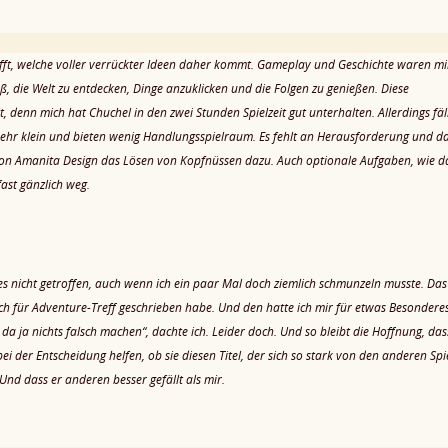
hofft, welche voller verrückter Ideen daher kommt. Gameplay und Geschichte waren mi
ß, die Welt zu entdecken, Dinge anzuklicken und die Folgen zu genießen. Diese
, denn mich hat Chuchel in den zwei Stunden Spielzeit gut unterhalten. Allerdings fäl
 sehr klein und bieten wenig Handlungsspielraum. Es fehlt an Herausforderung und da
 von Amanita Design das Lösen von Kopfnüssen dazu. Auch optionale Aufgaben, wie d
ast gänzlich weg.
s nicht getroffen, auch wenn ich ein paar Mal doch ziemlich schmunzeln musste. Das 
 ich für Adventure-Treff geschrieben habe. Und den hatte ich mir für etwas Besondere
a ja nichts falsch machen“, dachte ich. Leider doch. Und so bleibt die Hoffnung, das
 der Entscheidung helfen, ob sie diesen Titel, der sich so stark von den anderen Spi
Und dass er anderen besser gefällt als mir.