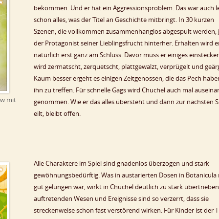
bekommen. Und er hat ein Aggressionsproblem. Das war auch l
schon alles, was der Titel an Geschichte mitbringt. In 30 kurzen
Szenen, die vollkommen zusammenhanglos abgespult werden, 
der Protagonist seiner Lieblingsfrucht hinterher. Erhalten wird er
natürlich erst ganz am Schluss. Davor muss er einiges einstecken
wird zermatscht, zerquetscht, plattgewalzt, verprügelt und geär
Kaum besser ergeht es einigen Zeitgenossen, die das Pech haben
ihn zu treffen. Für schnelle Gags wird Chuchel auch mal auseina
ow mit
genommen. Wie er das alles übersteht und dann zur nächsten 
eilt, bleibt offen.
Alle Charaktere im Spiel sind gnadenlos überzogen und stark
gewöhnungsbedürftig. Was in austarierten Dosen in Botanicula
gut gelungen war, wirkt in Chuchel deutlich zu stark übertrieben
auftretenden Wesen und Ereignisse sind so verzerrt, dass sie
streckenweise schon fast verstörend wirken. Für Kinder ist der Ti