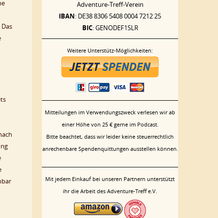
he
Adventure-Treff-Verein
IBAN
: DE38 8306 5408 0004 7212 25
. Das
BIC
: GENODEF1SLR
e
Weitere Unterstütz-Möglichkeiten:
ts
Mitteilungen im Verwendungszweck verlesen wir ab
einer Höhe von 25 € gerne im Podcast.
 nach
Bitte beachtet, dass wir leider keine steuerrechtlich
ung
anrechenbare Spendenquittungen ausstellen können.
e
e
Mit jedem Einkauf bei unseren Partnern unterstützt
hbar
ihr die Arbeit des Adventure-Treff e.V.