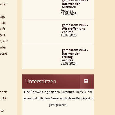
gamescom 2025 -
Das war der
eider
Mittwoch
Features
21.08.2025
jagt
 sie
gamescom 2025 -
Wir treffen uns
: Er
Features
gert.
13.07.2025
, auf
nder
gamescom 2024 -
Szene
Das war der
Freitag
Features
23.08.2024
Unterstützen
 noch
Eine Überweisung hält den Adventure-Treff e.V. am
. Die
Leben und hilft dem Genre. Auch kleine Beiträge sind
gern gesehen.
tel