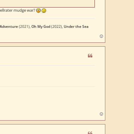
nellrater mudge war?
 Adventure
(2021),
Oh My God
(2022),
Under the Sea
N
a
c
h
o
b
e
n
N
a
c
h