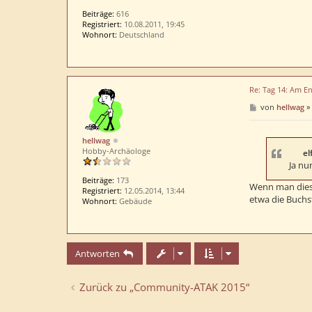
Beiträge:
616
Registriert:
10.08.2011, 19:45
Wohnort:
Deutschland
Re: Tag 14: Am En
B
von
hellwag
»
e
i
t
hellwag
r
Hobby-Archäologe
a
el
g
Ja nu
Beiträge:
173
Wenn man dies
Registriert:
12.05.2014, 13:44
etwa die Buchs
Wohnort:
Gebäude
Antworten
Zurück zu „Community-ATAK 2015“