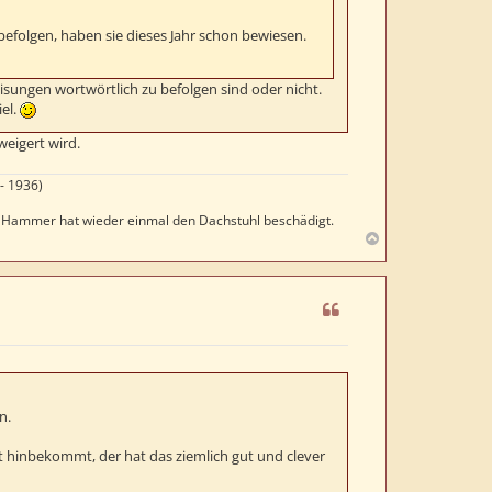
befolgen, haben sie dieses Jahr schon bewiesen.
isungen wortwörtlich zu befolgen sind oder nicht.
el.
weigert wird.
- 1936)
er Hammer hat wieder einmal den Dachstuhl beschädigt.
N
a
c
h
o
b
e
n
n.
 hinbekommt, der hat das ziemlich gut und clever