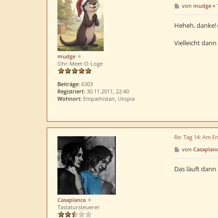
B
von
mudge
»
e
i
t
Heheh, danke!
r
a
Vielleicht dann
g
mudge
Ohr-Meet-O-Loge
Beiträge:
6303
Registriert:
30.11.2011, 22:40
Wohnort:
Empathistan, Utopia
Re: Tag 14: Am En
B
von
Casaplan
e
i
t
Das läuft dann
r
a
g
Casaplanca
Tastatursteuerer