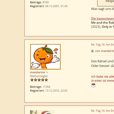
Respe
Beiträge:
8769
Registriert:
08.12.2007, 01:43
Was sagt uns d
Die kostenlose
Me and the Rob
(2023),
Only in 
Re: Tag 14: Am En
B
von
mandari
e
i
t
Das Rätsel und
r
Oder besser: d
a
g
mandarino
Weltumsegler
Ich habe nie all
In einer ist imm
Beiträge:
11354
Registriert:
13.12.2010, 22:02
Re: Tag 14: Am En