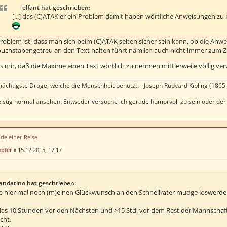
elfant hat geschrieben:
[...] das (C)ATAKler ein Problem damit haben wörtliche Anweisungen zu 
roblem ist, dass man sich beim (C)ATAK selten sicher sein kann, ob die Anwe
buchstabengetreu an den Text halten führt nämlich auch nicht immer zum Zi
es mir, daß die Maxime einen Text wörtlich zu nehmen mittlerweile völlig ver
mächtigste Droge, welche die Menschheit benutzt. - Joseph Rudyard Kipling (1865 
 geistig normal ansehen. Entweder versuche ich gerade humorvoll zu sein oder d
de einer Reise
mpfer
»
15.12.2015, 17:17
ndarino hat geschrieben:
e hier mal noch (m)einen Glückwunsch an den Schnellrater mudge loswerde
as 10 Stunden vor den Nächsten und >15 Std. vor dem Rest der Mannschaft
cht.