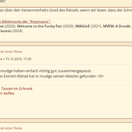
kt!
as über den Verworrenheits-Grad des Rätsels, wenn wir lesen, dass der Sch
n Adventures der "Argonauts":
ot
(2020),
Welcome to the Funky Fair
(2020),
IMAGinE
(2021),
MVEM: A Druidic
Yazoria
(2024)
de einer Reise
no
»
15.12.2015, 17:20
 mudge haben einfach richtig gut zusammengepasst.
as Extrem-Rätsel hat in mudge seinen Meister gefunden =D>
e Tassen im Schrank.
er Kaffee.
de einer Reise