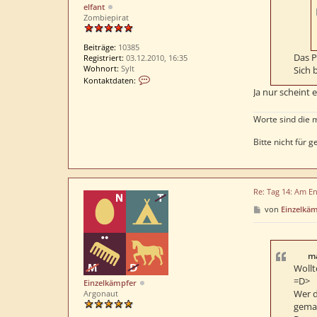
elfant
Zombiepirat
Beiträge:
10385
Das P
Registriert:
03.12.2010, 16:35
Wohnort:
Sylt
Sich 
K
Kontaktdaten:
o
Ja nur scheint 
n
t
Worte sind die 
a
k
Bitte nicht für
t
d
a
t
e
Re: Tag 14: Am En
n
v
B
von
Einzelkä
o
e
i
n
t
e
r
l
a
ma
f
g
Wollt
a
=D>
n
Einzelkämpfer
t
Wer d
Argonaut
gema