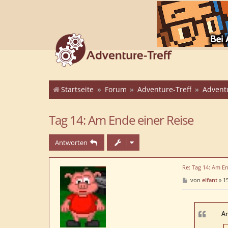
Startseite
Forum
Adventure-Treff
Advent
Tag 14: Am Ende einer Reise
Antworten
Re: Tag 14: Am En
B
von
elfant
»
15
e
i
t
r
a
An
g