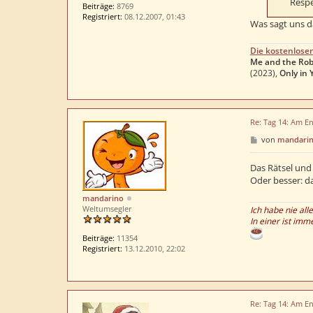
Respe
Beiträge:
8769
Registriert:
08.12.2007, 01:43
Was sagt uns d
Die kostenlose
Me and the Rob
(2023),
Only in 
Re: Tag 14: Am En
B
von
mandari
e
i
t
Das Rätsel und
r
Oder besser: d
a
g
mandarino
Weltumsegler
Ich habe nie all
In einer ist imm
Beiträge:
11354
Registriert:
13.12.2010, 22:02
Re: Tag 14: Am En