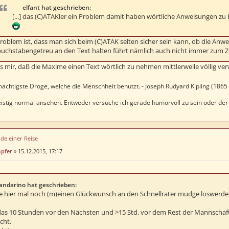
elfant hat geschrieben:
[...] das (C)ATAKler ein Problem damit haben wörtliche Anweisungen zu 
roblem ist, dass man sich beim (C)ATAK selten sicher sein kann, ob die Anwe
buchstabengetreu an den Text halten führt nämlich auch nicht immer zum Zi
es mir, daß die Maxime einen Text wörtlich zu nehmen mittlerweile völlig ver
mächtigste Droge, welche die Menschheit benutzt. - Joseph Rudyard Kipling (1865 
 geistig normal ansehen. Entweder versuche ich gerade humorvoll zu sein oder d
de einer Reise
mpfer
»
15.12.2015, 17:17
ndarino hat geschrieben:
e hier mal noch (m)einen Glückwunsch an den Schnellrater mudge loswerde
as 10 Stunden vor den Nächsten und >15 Std. vor dem Rest der Mannschaft
cht.