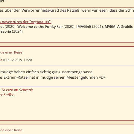
kt!
as über den Verworrenheits-Grad des Rätsels, wenn wir lesen, dass der Sch
n Adventures der "Argonauts":
ot
(2020),
Welcome to the Funky Fair
(2020),
IMAGinE
(2021),
MVEM: A Druidic
Yazoria
(2024)
de einer Reise
no
»
15.12.2015, 17:20
 mudge haben einfach richtig gut zusammengepasst.
as Extrem-Rätsel hat in mudge seinen Meister gefunden =D>
e Tassen im Schrank.
er Kaffee.
de einer Reise