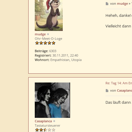
B
von
mudge
»
e
i
t
Heheh, danke!
r
a
Vielleicht dann
g
mudge
Ohr-Meet-O-Loge
Beiträge:
6303
Registriert:
30.11.2011, 22:40
Wohnort:
Empathistan, Utopia
Re: Tag 14: Am En
B
von
Casaplan
e
i
t
Das läuft dann
r
a
g
Casaplanca
Tastatursteuerer