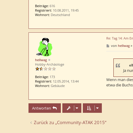
Beiträge:
616
Registriert:
10.08.2011, 19:45
Wohnort:
Deutschland
Re: Tag 14: Am En
B
von
hellwag
»
e
i
t
hellwag
r
Hobby-Archäologe
a
el
g
Ja nu
Beiträge:
173
Wenn man dies
Registriert:
12.05.2014, 13:44
etwa die Buchs
Wohnort:
Gebäude
Antworten
Zurück zu „Community-ATAK 2015“