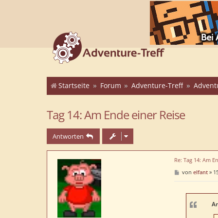
Startseite
Forum
Adventure-Treff
Advent
Tag 14: Am Ende einer Reise
Antworten
Re: Tag 14: Am En
B
von
elfant
»
15
e
i
t
r
a
An
g