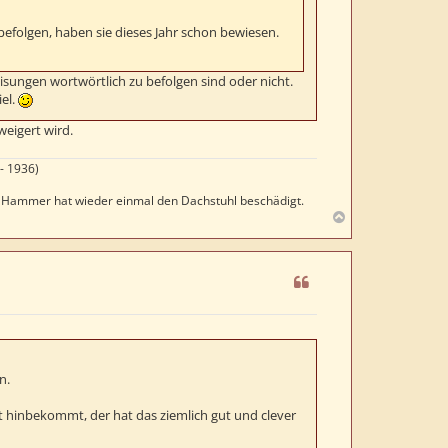
befolgen, haben sie dieses Jahr schon bewiesen.
isungen wortwörtlich zu befolgen sind oder nicht.
el.
weigert wird.
- 1936)
er Hammer hat wieder einmal den Dachstuhl beschädigt.
N
a
c
h
o
b
e
n
n.
 hinbekommt, der hat das ziemlich gut und clever