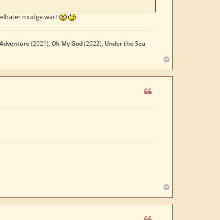
nellrater mudge war?
 Adventure
(2021),
Oh My God
(2022),
Under the Sea
N
a
c
h
o
b
e
n
N
a
c
h