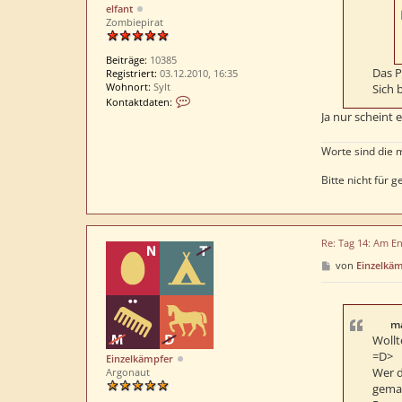
elfant
Zombiepirat
Beiträge:
10385
Das P
Registriert:
03.12.2010, 16:35
Wohnort:
Sylt
Sich 
K
Kontaktdaten:
o
Ja nur scheint 
n
t
Worte sind die 
a
k
Bitte nicht für
t
d
a
t
e
Re: Tag 14: Am En
n
v
B
von
Einzelkä
o
e
i
n
t
e
r
l
a
ma
f
g
Wollt
a
=D>
n
Einzelkämpfer
t
Wer d
Argonaut
gema