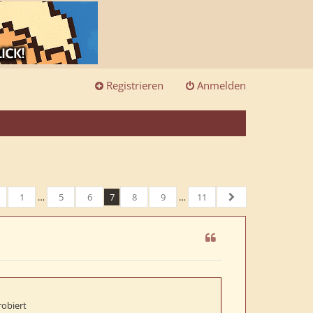
Registrieren
Anmelden
1
…
5
6
7
8
9
…
11
n
rherige
11
Nächste
robiert