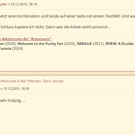
mpfer
»
19.12.2015, 18:14
jetzt eine Kombination und lande auf einer Seite mit einem Textfeld. Und w
 Schluss kapiere ich nicht. Dann war die Arbeit wohl umsonst...
n Adventures der "Argonauts":
ot
(2020),
Welcome to the Funky Fair
(2020),
IMAGinE
(2021),
MVEM: A Druidic
Yazoria
(2024)
ilfestunde in Bio: Pflanzen, Tiere, Sensati
»
19.12.2015, 18:29
ehr holprig ....