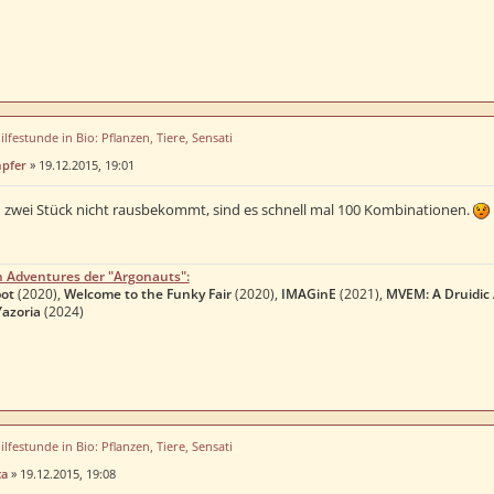
ilfestunde in Bio: Pflanzen, Tiere, Sensati
mpfer
»
19.12.2015, 19:01
wei Stück nicht rausbekommt, sind es schnell mal 100 Kombinationen.
n Adventures der "Argonauts":
ot
(2020),
Welcome to the Funky Fair
(2020),
IMAGinE
(2021),
MVEM: A Druidic
Yazoria
(2024)
ilfestunde in Bio: Pflanzen, Tiere, Sensati
ca
»
19.12.2015, 19:08