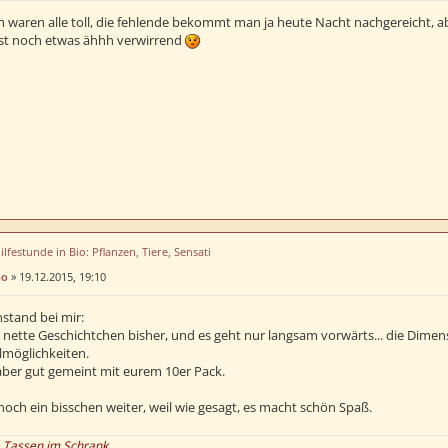
n waren alle toll, die fehlende bekommt man ja heute Nacht nachgereicht, 
st noch etwas ähhh verwirrend
ilfestunde in Bio: Pflanzen, Tiere, Sensati
no
»
19.12.2015, 19:10
stand bei mir:
 nette Geschichtchen bisher, und es geht nur langsam vorwärts... die Dime
lmöglichkeiten.
 aber gut gemeint mit eurem 10er Pack.
och ein bisschen weiter, weil wie gesagt, es macht schön Spaß.
e Tassen im Schrank.