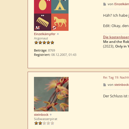
B
von
Einzelkä
e
i
t
Häh? Ich habe 
r
a
Edit: Okay, den
g
Einzelkämpfer
Die kostenlose
Argonaut
Me and the Rob
(2023),
Only in 
Beiträge:
8769
Registriert:
08.12.2007, 01:43
Re: Tag 19: Nachh
B
von
steinbock
e
i
t
Der Schluss ist s
r
a
g
steinbock
Süßwasserpirat