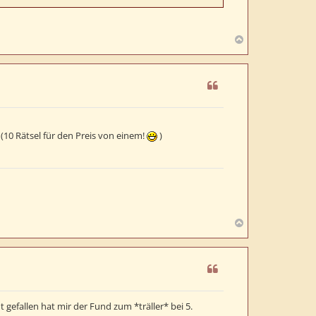
N
a
c
h
o
b
e
n
 (10 Rätsel für den Preis von einem!
)
N
a
c
h
o
b
e
 gefallen hat mir der Fund zum *träller* bei 5.
n