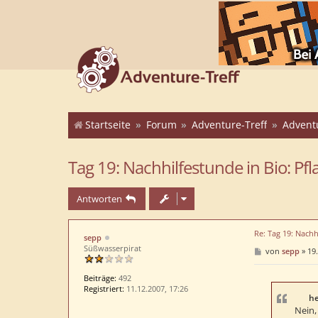
Startseite
Forum
Adventure-Treff
Advent
Tag 19: Nachhilfestunde in Bio: Pfl
Antworten
Re: Tag 19: Nachh
sepp
Süßwasserpirat
B
von
sepp
»
19.
e
i
t
Beiträge:
492
r
Registriert:
11.12.2007, 17:26
a
he
g
Nein,