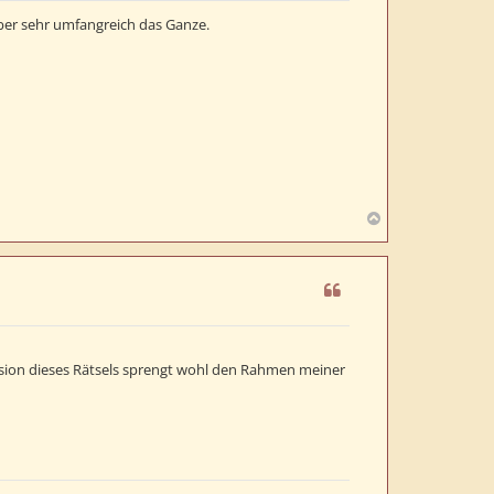
e
aber sehr umfangreich das Ganze.
n
N
a
c
h
o
b
e
n
nsion dieses Rätsels sprengt wohl den Rahmen meiner