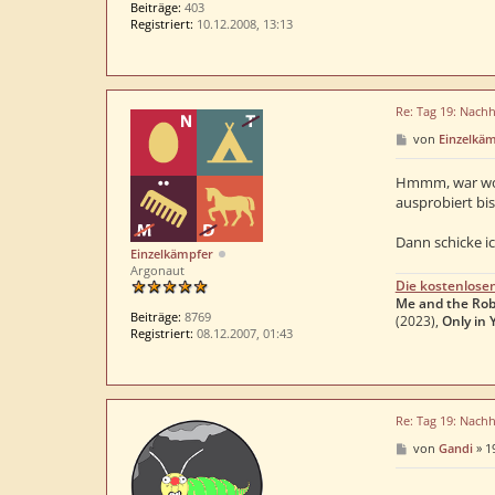
Beiträge:
403
Registriert:
10.12.2008, 13:13
Re: Tag 19: Nachh
B
von
Einzelkä
e
i
t
Hmmm, war wohl
r
ausprobiert bis
a
g
Dann schicke ic
Einzelkämpfer
Argonaut
Die kostenlose
Me and the Rob
Beiträge:
8769
(2023),
Only in 
Registriert:
08.12.2007, 01:43
Re: Tag 19: Nachh
B
von
Gandi
»
1
e
i
t