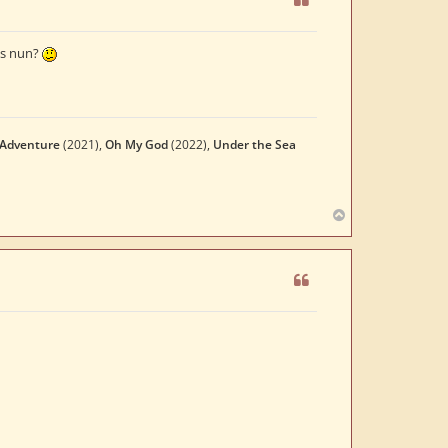
o
b
e
as nun?
n
 Adventure
(2021),
Oh My God
(2022),
Under the Sea
N
a
c
h
o
b
e
n