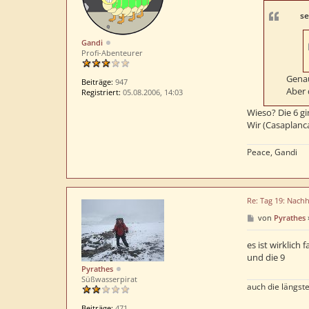
r
a
se
g
Gandi
Profi-Abenteurer
Genau
Beiträge:
947
Aber 
Registriert:
05.08.2006, 14:03
Wieso? Die 6 gi
Wir (Casaplanc
Peace, Gandi
Re: Tag 19: Nachh
B
von
Pyrathes
e
i
t
es ist wirklich
r
und die 9
a
Pyrathes
g
Süßwasserpirat
auch die längste
Beiträge:
471