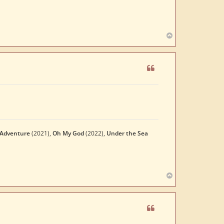
N
a
c
h
o
b
e
n
 Adventure
(2021),
Oh My God
(2022),
Under the Sea
N
a
c
h
o
b