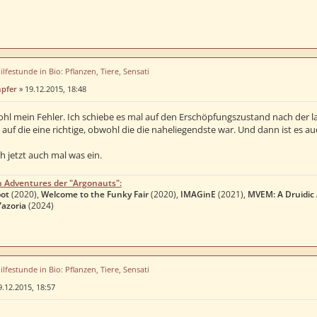
ilfestunde in Bio: Pflanzen, Tiere, Sensati
mpfer
»
19.12.2015, 18:48
 mein Fehler. Ich schiebe es mal auf den Erschöpfungszustand nach der lang
 auf die eine richtige, obwohl die die naheliegendste war. Und dann ist es auc
h jetzt auch mal was ein.
n Adventures der "Argonauts":
ot
(2020),
Welcome to the Funky Fair
(2020),
IMAGinE
(2021),
MVEM: A Druidic
Yazoria
(2024)
ilfestunde in Bio: Pflanzen, Tiere, Sensati
9.12.2015, 18:57