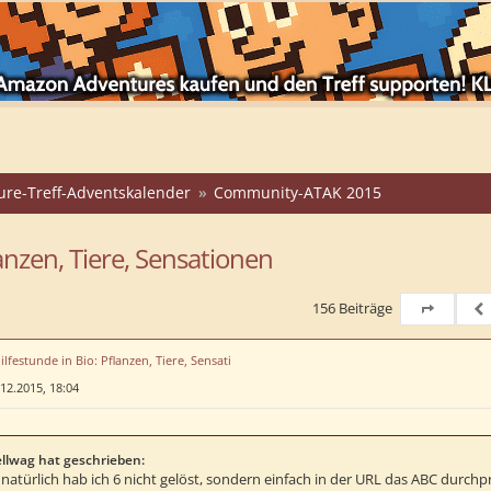
ure-Treff-Adventskalender
Community-ATAK 2015
anzen, Tiere, Sensationen
156 Beiträge
Seite
7
vo
Vo
ilfestunde in Bio: Pflanzen, Tiere, Sensati
12.2015, 18:04
llwag hat geschrieben:
 natürlich hab ich 6 nicht gelöst, sondern einfach in der URL das ABC durchp