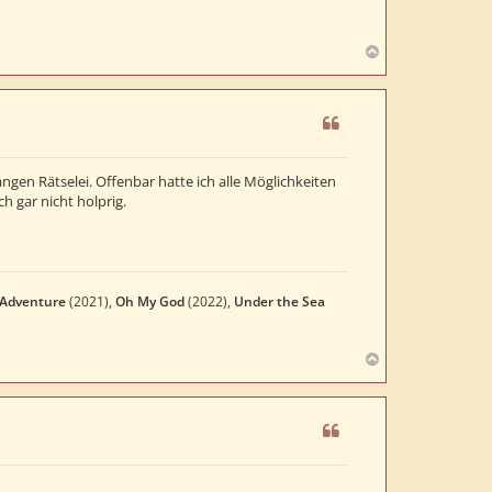
N
a
c
h
o
b
e
en Rätselei. Offenbar hatte ich alle Möglichkeiten
n
h gar nicht holprig.
 Adventure
(2021),
Oh My God
(2022),
Under the Sea
N
a
c
h
o
b
e
n