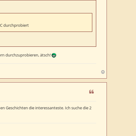
ABC durchprobiert
ern durchzuprobieren, ätsch!
N
a
c
h
o
b
e
den Geschichten die interessanteste. Ich suche die 2
n