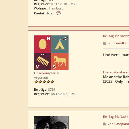
Registriert:
07.12.2010, 23:38
Wohnort:
Hamburg
K
Kontaktdaten:
o
n
t
a
k
Re: Tag 19: Nachh
t
d
B
von
Einzelkä
e
a
i
t
t
Und wenn man z
e
r
n
a
v
g
o
Die kostenlose
n
Einzelkämpfer
Me and the Rob
P
Argonaut
(2023),
Only in 
y
r
Beiträge:
8769
a
Registriert:
08.12.2007, 01:43
t
h
e
s
Re: Tag 19: Nachh
B
von
Casaplan
e