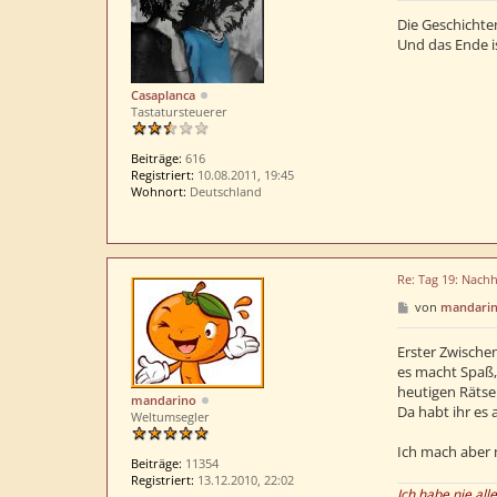
i
t
Die Geschichte
r
Und das Ende i
a
g
Casaplanca
Tastatursteuerer
Beiträge:
616
Registriert:
10.08.2011, 19:45
Wohnort:
Deutschland
Re: Tag 19: Nachh
B
von
mandari
e
i
t
Erster Zwischen
r
es macht Spaß,
a
heutigen Rätse
g
mandarino
Da habt ihr es
Weltumsegler
Ich mach aber n
Beiträge:
11354
Registriert:
13.12.2010, 22:02
Ich habe nie all