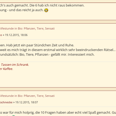
ch's auch gemacht. Die 6 hab ich nicht raus bekommen.
ung - und das reicht ja auch.
ilfestunde in Bio: Pflanzen, Tiere, Sensati
no
»
19.12.2015, 18:06
hen. Hab jetzt ein paar Stündchen Zeit und Ruhe.
weit es mich trägt in diesem erstmal wirklich sehr beeindruckenden Rätsel...
ndsätzlich: Bio, Tiere, Pflanzen - gefällt mir. Interessiert mich.
e Tassen im Schrank.
er Kaffee.
ilfestunde in Bio: Pflanzen, Tiere, Sensati
tschnecke
»
19.12.2015, 18:07
s war für mich holprig, die 10 Fragen haben aber echt viel Spaß gemacht. Gut