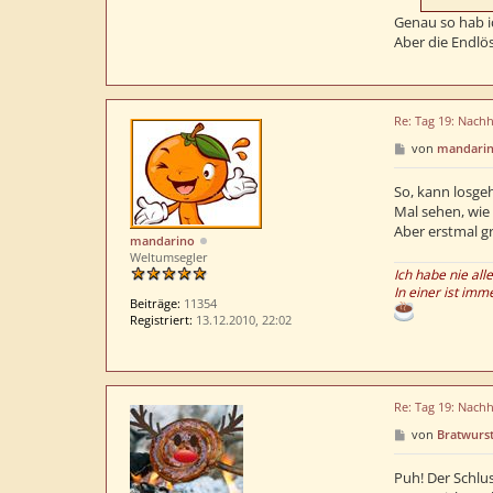
Genau so hab i
Aber die Endlös
Re: Tag 19: Nachh
B
von
mandari
e
i
t
So, kann losge
r
Mal sehen, wie 
a
Aber erstmal gru
g
mandarino
Weltumsegler
Ich habe nie all
In einer ist imm
Beiträge:
11354
Registriert:
13.12.2010, 22:02
Re: Tag 19: Nachh
B
von
Bratwurs
e
i
t
Puh! Der Schlus
r