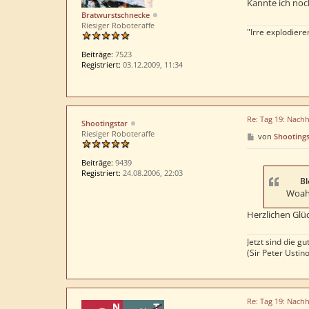
Kannte ich noc
a
Bratwurstschnecke
g
Riesiger Roboteraffe
"Irre explodieren
Beiträge:
7523
Registriert:
03.12.2009, 11:34
Re: Tag 19: Nachh
Shootingstar
Riesiger Roboteraffe
B
von
Shootings
e
i
t
Beiträge:
9439
r
Registriert:
24.08.2006, 22:03
a
Bl
g
Woah,
Herzlichen Gl
Jetzt sind die g
(Sir Peter Ustin
Re: Tag 19: Nachh