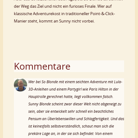
der Weg das Ziel und nicht ein furioses Finale. Wer auf
klassische Adventurekost in traditioneller Point-&-Click-
Manier steht, kommt an Sunny nicht vorbei.
Kommentare
Wer bei So Blonde mit einem seichten Adventure mit Lula-
3D-Anleihen und einem Partygirl wie Paris Hilton in der
Hauptrolle gerechnet hatte, liegt vollkommen falsch.
Sunny Blonde scheint zwar dieser Welt nicht abgeneigt zu
sein, aber sie entwickelt sehr schnell ein beachtliches
Pensum an Überlebenswillen und Schlagfertigkeit. Und das
ist keinesfalls selbstverständlich, schaut man sich die
prekäre Lage an, in der sie sich befindet: Von einem