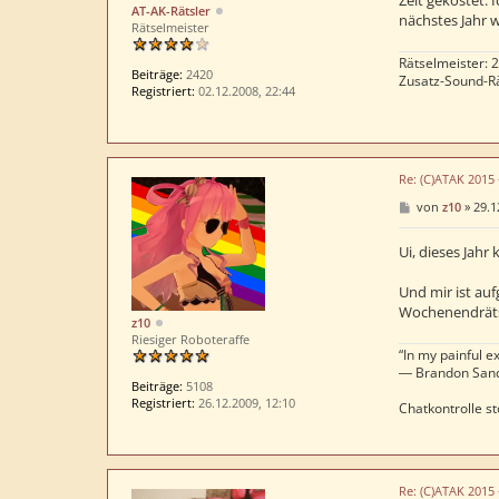
AT-AK-Rätsler
nächstes Jahr w
Rätselmeister
Rätselmeister: 
Beiträge:
2420
Zusatz-Sound-Rä
Registriert:
02.12.2008, 22:44
Re: (C)ATAK 2015
B
von
z10
»
29.1
e
i
t
Ui, dieses Jahr
r
a
Und mir ist auf
g
Wochenendrätse
z10
Riesiger Roboteraffe
“In my painful ex
― Brandon San
Beiträge:
5108
Registriert:
26.12.2009, 12:10
Chatkontrolle st
Re: (C)ATAK 2015