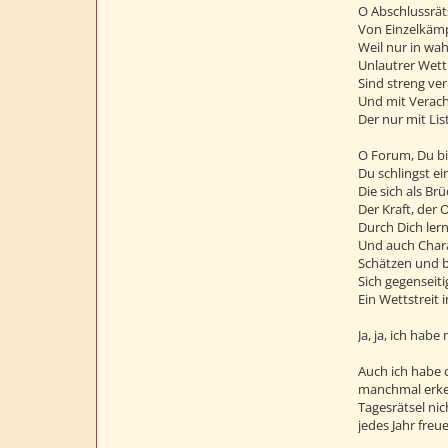
O Abschlussräts
Von Einzelkämp
Weil nur in wa
Unlautrer Wett
Sind streng ve
Und mit Verach
Der nur mit Lis
O Forum, Du bis
Du schlingst ei
Die sich als B
Der Kraft, der
Durch Dich lern
Und auch Chara
Schätzen und 
Sich gegenseiti
Ein Wettstreit 
Ja, ja, ich habe
Auch ich habe d
manchmal erkenn
Tagesrätsel ni
jedes Jahr freue