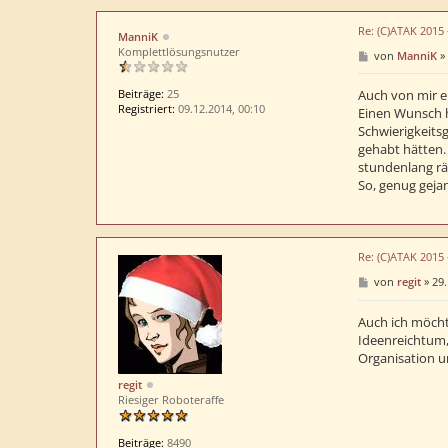
Re: (C)ATAK 2015
ManniK
Komplettlösungsnutzer
B
von
ManniK
»
e
i
t
Beiträge:
25
Auch von mir ei
r
Registriert:
09.12.2014, 00:10
Einen Wunsch hä
a
Schwierigkeitsg
g
gehabt hätten.
stundenlang rä
So, genug geja
Re: (C)ATAK 2015
B
von
regit
»
29.
e
i
t
Auch ich möcht
r
Ideenreichtum,
a
Organisation un
g
regit
Riesiger Roboteraffe
Beiträge:
8490