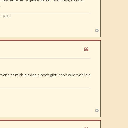
.
d 2025!
N
a
c
h
o
b
e
n
o wenn es mich bis dahin noch gibt, dann wird wohl ein
N
a
c
h