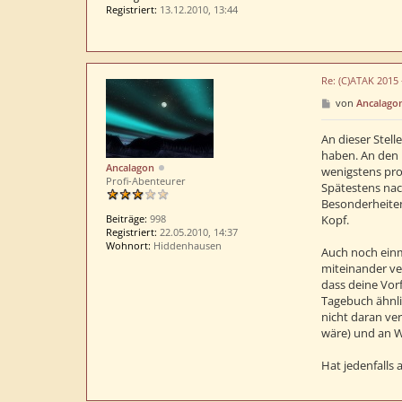
Registriert:
13.12.2010, 13:44
Re: (C)ATAK 2015
B
von
Ancalago
e
i
t
An dieser Stell
r
haben. An den 
a
Ancalagon
wenigstens pro
g
Profi-Abenteurer
Spätestens nac
Besonderheiten
Kopf.
Beiträge:
998
Registriert:
22.05.2010, 14:37
Wohnort:
Hiddenhausen
Auch noch einm
miteinander ver
dass deine Vor
Tagebuch ähnli
nicht daran ver
wäre) und an W
Hat jedenfalls 