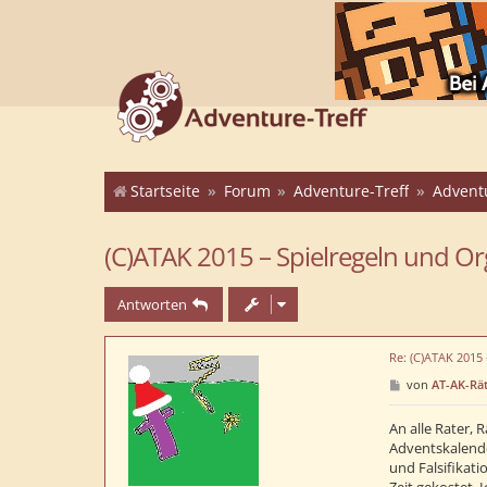
Startseite
Forum
Adventure-Treff
Advent
(C)ATAK 2015 – Spielregeln und Or
Antworten
Re: (C)ATAK 2015
B
von
AT-AK-Rät
e
i
t
An alle Rater, 
r
Adventskalende
a
und Falsifikati
g
Zeit gekostet. 