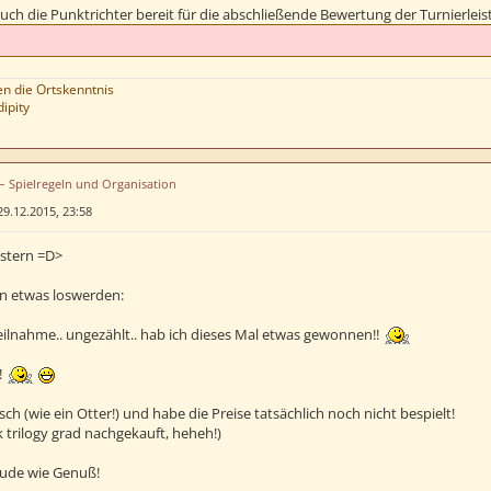
ch die Punktrichter bereit für die abschließende Bewertung der Turnierleist
 die Ortskenntnis
ipity
 – Spielregeln und Organisation
29.12.2015, 23:58
stern =D>
n etwas loswerden:
eilnahme.. ungezählt.. hab ich dieses Mal etwas gewonnen!!
!
isch (wie ein Otter!) und habe die Preise tatsächlich noch nicht bespielt!
 trilogy grad nachgekauft, heheh!)
eude wie Genuß!