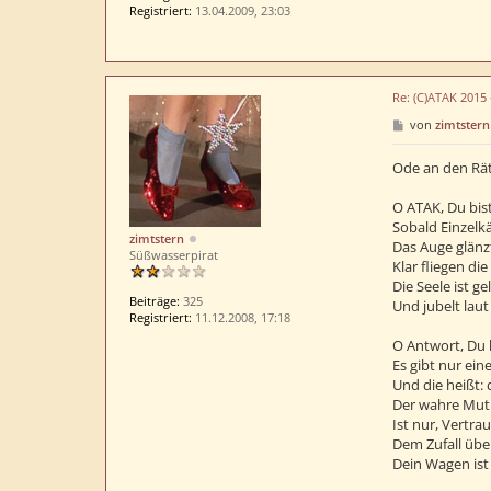
Registriert:
13.04.2009, 23:03
Re: (C)ATAK 2015
B
von
zimtstern
e
i
t
Ode an den Rät
r
a
O ATAK, Du bist
g
Sobald Einzelk
zimtstern
Das Auge glänz
Süßwasserpirat
Klar fliegen d
Die Seele ist g
Beiträge:
325
Und jubelt laut
Registriert:
11.12.2008, 17:18
O Antwort, Du 
Es gibt nur ei
Und die heißt:
Der wahre Mut 
Ist nur, Vertra
Dem Zufall über
Dein Wagen ist