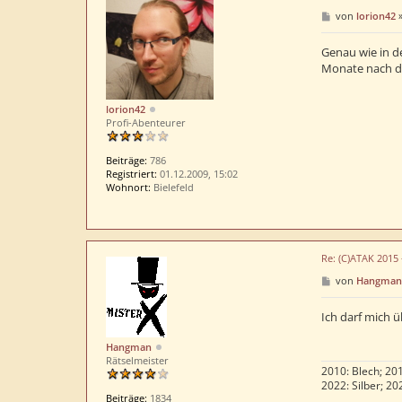
B
von
lorion42
e
i
t
Genau wie in de
r
Monate nach d
a
g
lorion42
Profi-Abenteurer
Beiträge:
786
Registriert:
01.12.2009, 15:02
Wohnort:
Bielefeld
Re: (C)ATAK 2015
B
von
Hangman
e
i
t
Ich darf mich ü
r
a
Hangman
g
Rätselmeister
2010: Blech; 201
2022: Silber; 20
Beiträge:
1834