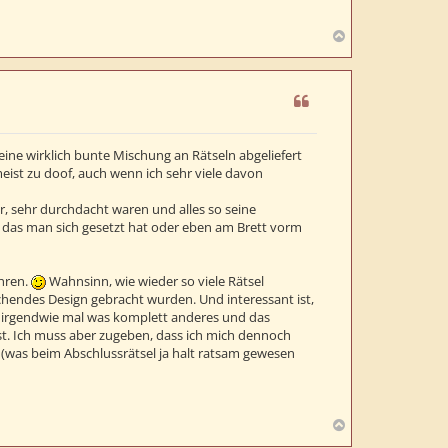
N
a
c
h
o
b
e
 eine wirklich bunte Mischung an Rätseln abgeliefert
n
ist zu doof, auch wenn ich sehr viele davon
, sehr durchdacht waren und alles so seine
, das man sich gesetzt hat oder eben am Brett vorm
hren.
Wahnsinn, wie wieder so viele Rätsel
echendes Design gebracht wurden. Und interessant ist,
irgendwie mal was komplett anderes und das
st. Ich muss aber zugeben, dass ich mich dennoch
e (was beim Abschlussrätsel ja halt ratsam gewesen
N
a