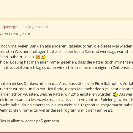
 – Spielregeln und Organisation
n
»
29.12.2015, 20:58
e noch mal vielen Dank an alle anderen Rätselautoren, die dieses Mal wieder
meisten Wochenendtagen hatte ich leider keine Zeit und werktags war ich me
biert habe zu lösen.
h der Lösung hat man aber immer gesehen, dass die Rätsel doch immer sehr
 hatte. Letztendlich lag es dann wirklich immer an dem eigenen Zeitfenster
al ein dickes Dankeschön an das Abschlussrätsel von Einzelkämpfers Vorfa
kettet wurden und in ein - ich finde, dieses Mal mehr denn je - sehr anspr
fahren schon wussten, welche Rätsel wir 2015 einstellen würden.
Das war 
ch interessant zu lesen, wie man es aus vielen Adventure-Spielen gewohnt i
sucht habe, da ich einerseits ja auch nicht alle Tagesrätsel mitgemacht hab
eihnachten immer zu viel anderes Programm mit der Familie ist.
alles in allem wieder Spaß gemacht!