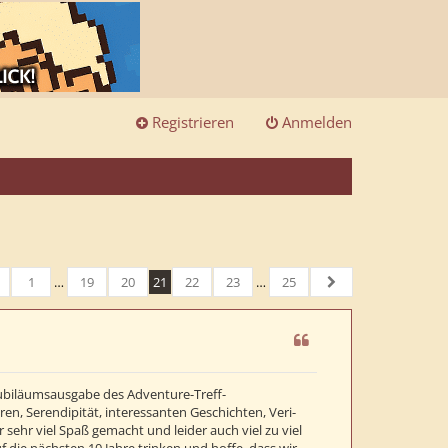
Registrieren
Anmelden
1
…
19
20
21
22
23
…
25
n
rherige
25
Nächste
e Jubiläumsausgabe des Adventure-Treff-
, Serendipität, interessanten Geschichten, Veri-
 sehr viel Spaß gemacht und leider auch viel zu viel
 die nächsten 10 Jahre trinken und hoffe, dass wir