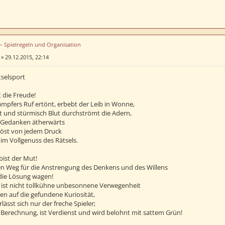
 – Spielregeln und Organisation
»
29.12.2015, 22:14
selsport
 die Freude!
ämpfers Ruf ertönt, erbebt der Leib in Wonne,
t und stürmisch Blut durchströmt die Adern,
ie Gedanken ätherwärts
elöst von jedem Druck
 im Vollgenuss des Rätsels.
bist der Mut!
nen Weg für die Anstrengung des Denkens und des Willens
 die Lösung wagen!
ist nicht tollkühne unbesonnene Verwegenheit
uen auf die gefundene Kuriosität,
lässt sich nur der freche Spieler;
 Berechnung, ist Verdienst und wird belohnt mit sattem Grün!