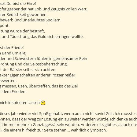
el, Du bist die Ehre!
fer gespendet hat Lob und Zeugnis vollen Wert,
hrer Redlichkeit gewonnen.
bewerb und unerlaubtes Spoilern
rpönt.
tung würde der bestraft,
t und Täuschung das Gold sich erringen wollte.
t der Friede!
n Band um alle,
rüder und Schwestern fühlen in gemeinsamer Pein
 Ordnung und der Selbstbeherrschung.
t der Rätsler selbst sich achten,
kter Eigenschaften anderer Possenreißer
bewerten.
g messen, uzen, übertreffen, das ist das Ziel
in dem Frieden.
 mich inspirieren lassen
ieses Jahr wieder viel Spaß gehabt, wenn auch nicht soviel Zeit. Ich musste 
en, dass der Weg zur Lösung ein zu weiter werden würde. Ich denke auch, wi
cht immer mehr zu Ganztagesrätseln werden. Andererseits gibt es ja auch da
), die einem hilfreich zur Seite stehen ... wahrlich olympisch.