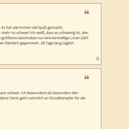
c
h
o
b
e
. Es hat wie immer viel Spaß gemacht.
n
 mehr so schwer! Ich weiß, dass es schwierig ist, den
e größeres Geschubse nur eine einstellige Löser-Zahl
n Rätslern gejammert. 28 Tage lang täglich
N
a
c
h
o
b
e
 ganz schwer. Ich bewundere da besonders den
n
erer Dank geht natürlich an Einzelkämpfer für die