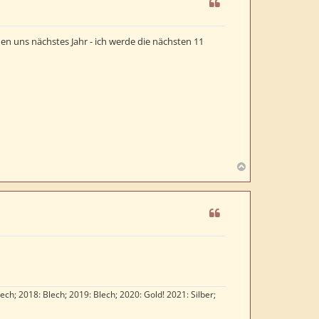
o
b
e
hen uns nächstes Jahr - ich werde die nächsten 11
n
N
a
c
h
o
b
e
n
lech; 2018: Blech; 2019: Blech; 2020: Gold! 2021: Silber;