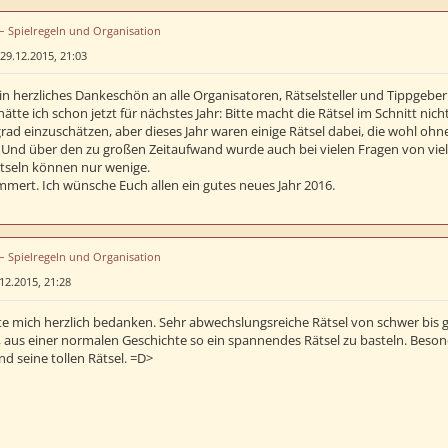
 – Spielregeln und Organisation
29.12.2015, 21:03
n herzliches Dankeschön an alle Organisatoren, Rätselsteller und Tippgeber
tte ich schon jetzt für nächstes Jahr: Bitte macht die Rätsel im Schnitt nicht
rad einzuschätzen, aber dieses Jahr waren einige Rätsel dabei, die wohl ohn
 Und über den zu großen Zeitaufwand wurde auch bei vielen Fragen von viele
tseln können nur wenige.
mmert. Ich wünsche Euch allen ein gutes neues Jahr 2016.
 – Spielregeln und Organisation
12.2015, 21:28
e mich herzlich bedanken. Sehr abwechslungsreiche Rätsel von schwer bis
 aus einer normalen Geschichte so ein spannendes Rätsel zu basteln. Besond
d seine tollen Rätsel. =D>