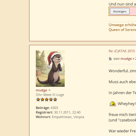
Und nun sind au
Umwege erhöhen
Queen of Serend
Re: (C)ATAK 2015
B
von
mudge
»
e
i
t
Wonderful, zim
r
a
Muss auch ebe
g
mudge
In Jahren der T
Ohr-Meet-O-Loge
Wheyhey!
Beiträge:
6303
Registriert:
30.11.2011, 22:40
freue mich tier
Wohnort:
Empathistan, Utopia
(und "casebook
War wieder Fr