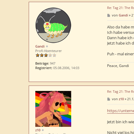
Re: Tag 21: The R
B
von
Gandi
»
2
e
i
t
Also da habe m
r
Ich habe versuc
a
Dann habe ich e
g
Jetzt habe ich 
Gandi
Profi-Abenteurer
Puh - mal eine
Beiträge:
947
Peace, Gandi
Registriert:
05.08.2006, 14:03
Re: Tag 21: The R
B
von
z10
»
21.1
e
i
t
https://unterne
r
a
Jetzt bin ich w
g
z10
Nicht viel los hi