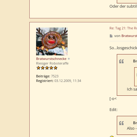
Oder der subtil
Re: Tag 21: The R
B
von
Bratwurs
e
i
t
So...losgeschick
r
a
Bratwurstschnecke
g
Br
Riesiger Roboteraffe
Beiträge:
7523
Registriert:
03.12.2009, 11:34
Ich s
[-o<
Edit:
Br
Also 