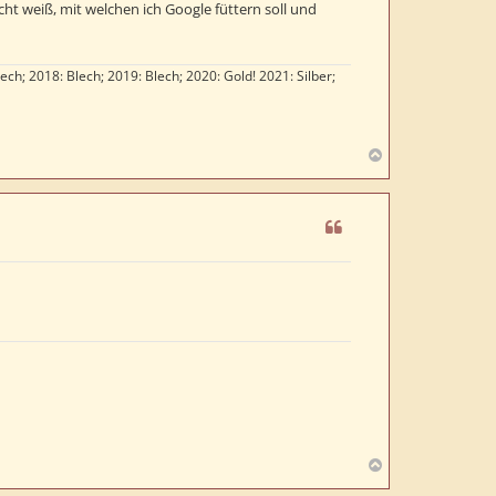
icht weiß, mit welchen ich Google füttern soll und
n
lech; 2018: Blech; 2019: Blech; 2020: Gold! 2021: Silber;
N
a
c
h
o
b
e
n
N
a