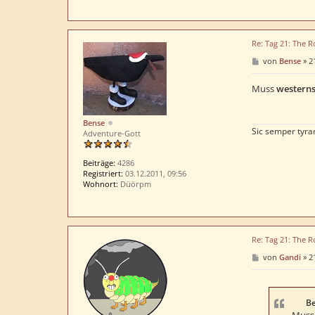
Re: Tag 21: The R
B
von
Bense
»
2
e
i
t
Muss
westerns
r
a
g
Bense
Sic semper tyra
Adventure-Gott
Beiträge:
4286
Registriert:
03.12.2011, 09:56
Wohnort:
Düörpm
Re: Tag 21: The R
B
von
Gandi
»
2
e
i
t
r
a
Be
g