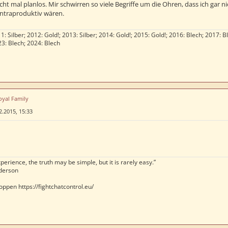
cht mal planlos. Mir schwirren so viele Begriffe um die Ohren, dass ich gar n
ntraproduktiv wären.
1: Silber; 2012: Gold!; 2013: Silber; 2014: Gold!; 2015: Gold!; 2016: Blech; 2017: B
23: Blech; 2024: Blech
oyal Family
2.2015, 15:33
perience, the truth may be simple, but it is rarely easy.”
derson
oppen https://fightchatcontrol.eu/