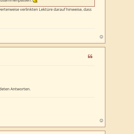
us zusammenpassen.
erterweise verlinkten Lektüre darauf hinweise, dass
N
a
c
h
o
b
e
n
endeten Antworten.
N
a
c