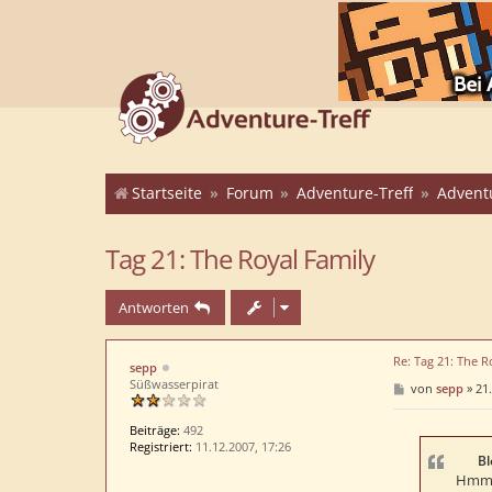
Startseite
Forum
Adventure-Treff
Advent
Tag 21: The Royal Family
Antworten
Re: Tag 21: The R
sepp
Süßwasserpirat
B
von
sepp
»
21.
e
i
t
Beiträge:
492
r
Registriert:
11.12.2007, 17:26
a
Bl
g
Hmm, 