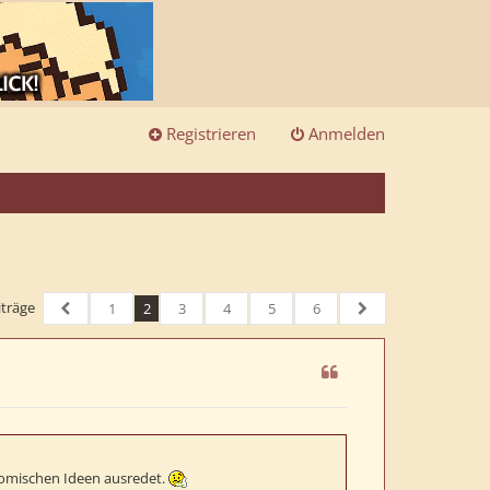
Registrieren
Anmelden
iträge
1
2
3
4
5
6
Vorherige
Nächste
 komischen Ideen ausredet.