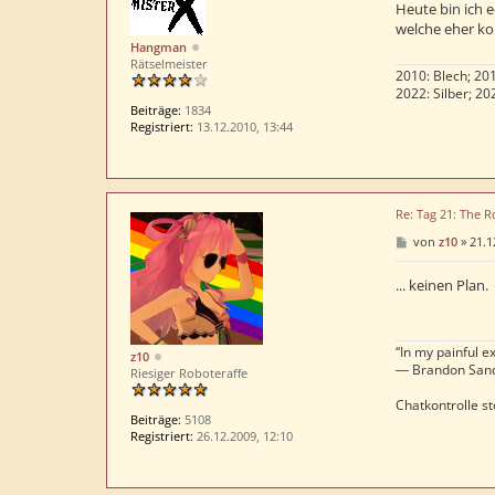
t
Heute bin ich e
r
welche eher ko
a
Hangman
g
Rätselmeister
2010: Blech; 201
2022: Silber; 20
Beiträge:
1834
Registriert:
13.12.2010, 13:44
Re: Tag 21: The R
B
von
z10
»
21.1
e
i
t
... keinen Plan.
r
a
g
“In my painful ex
z10
― Brandon San
Riesiger Roboteraffe
Chatkontrolle st
Beiträge:
5108
Registriert:
26.12.2009, 12:10