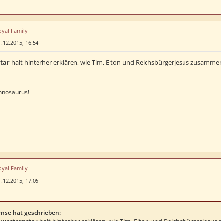
oyal Family
1.12.2015, 16:54
tar
halt hinterher erklären, wie Tim, Elton und Reichsbürgerjesus zusamm
nnosaurus!
oyal Family
1.12.2015, 17:05
nse hat geschrieben: