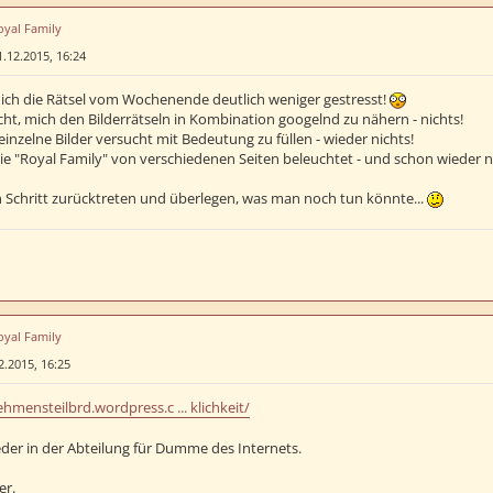
oyal Family
1.12.2015, 16:24
ich die Rätsel vom Wochenende deutlich weniger gestresst!
ht, mich den Bilderrätseln in Kombination googelnd zu nähern - nichts!
inzelne Bilder versucht mit Bedeutung zu füllen - wieder nichts!
die "Royal Family" von verschiedenen Seiten beleuchtet - und schon wieder n
n Schritt zurücktreten und überlegen, was man noch tun könnte...
oyal Family
2.2015, 16:25
hmensteilbrd.wordpress.c ... klichkeit/
ieder in der Abteilung für Dumme des Internets.
er.