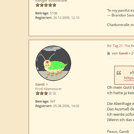
Riesiger Roboteraffe
“In my painful ex
Beiträge:
5108
― Brandon San
Registriert:
26.12.2009, 12:10
Chatkontrolle st
Re: Tag 21: The R
B
von
Gandi
»
2
e
i
t
r
a
z1
g
https
Gandi
Oh mein Gott!
Profi-Abenteurer
Ich hatte ja ke
Beiträge:
947
Die Alienfrage 
Registriert:
05.08.2006, 14:03
Das Ausmaß der
Ich werde sofor
(Wenn ich das r
Peace, Gandi