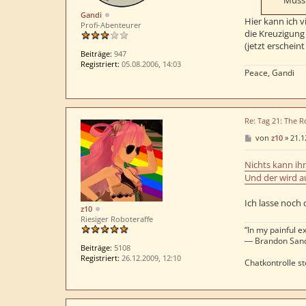
Muss
Gandi
Hier kann ich 
Profi-Abenteurer
die Kreuzigung 
(jetzt erschein
Beiträge:
947
Registriert:
05.08.2006, 14:03
Peace, Gandi
Re: Tag 21: The R
B
von
z10
»
21.1
e
i
t
Nichts kann ih
r
Und der wird a
a
g
Ich lasse noch 
z10
Riesiger Roboteraffe
“In my painful ex
― Brandon San
Beiträge:
5108
Registriert:
26.12.2009, 12:10
Chatkontrolle st