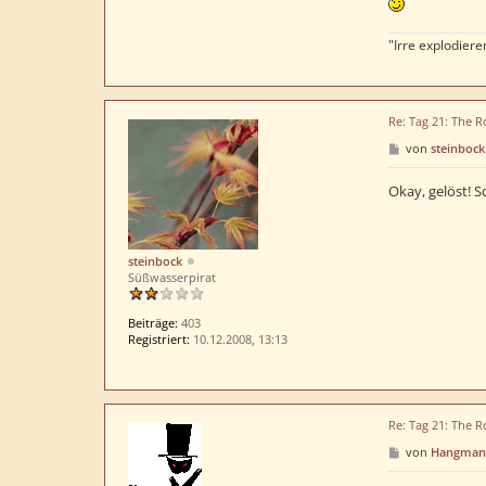
"Irre explodieren
Re: Tag 21: The R
B
von
steinbock
e
i
t
Okay, gelöst! S
r
a
g
steinbock
Süßwasserpirat
Beiträge:
403
Registriert:
10.12.2008, 13:13
Re: Tag 21: The R
B
von
Hangman
e
i