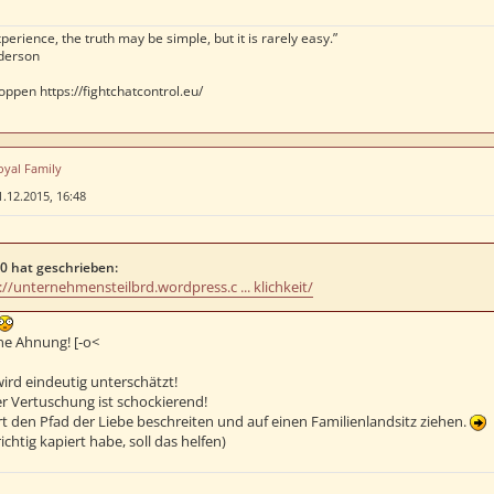
perience, the truth may be simple, but it is rarely easy.”
derson
oppen https://fightchatcontrol.eu/
oyal Family
1.12.2015, 16:48
0 hat geschrieben:
://unternehmensteilbrd.wordpress.c ... klichkeit/
ine Ahnung! [-o<
wird eindeutig unterschätzt!
 Vertuschung ist schockierend!
t den Pfad der Liebe beschreiten und auf einen Familienlandsitz ziehen.
ichtig kapiert habe, soll das helfen)