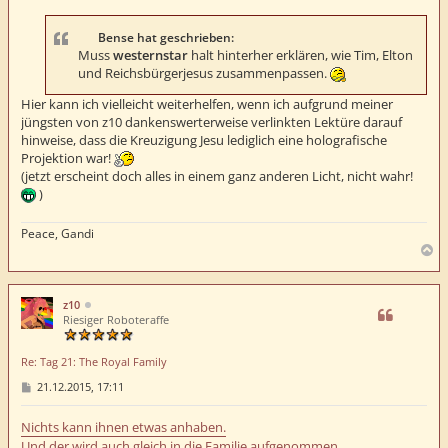
t
r
a
Bense hat geschrieben:
g
Muss
westernstar
halt hinterher erklären, wie Tim, Elton
und Reichsbürgerjesus zusammenpassen.
Hier kann ich vielleicht weiterhelfen, wenn ich aufgrund meiner
jüngsten von z10 dankenswerterweise verlinkten Lektüre darauf
hinweise, dass die Kreuzigung Jesu lediglich eine holografische
Projektion war!
(jetzt erscheint doch alles in einem ganz anderen Licht, nicht wahr!
)
Peace, Gandi
N
a
c
h
z10
o
Riesiger Roboteraffe
b
e
Re: Tag 21: The Royal Family
n
B
21.12.2015, 17:11
e
i
t
Nichts kann ihnen etwas anhaben.
r
Und der wird auch gleich in die Familie aufgenommen