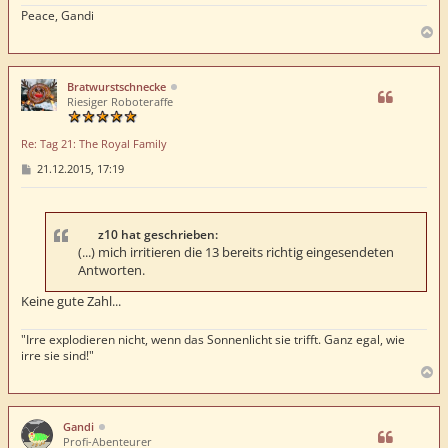
Peace, Gandi
N
a
c
h
Bratwurstschnecke
o
Riesiger Roboteraffe
b
e
Re: Tag 21: The Royal Family
n
B
21.12.2015, 17:19
e
i
t
r
a
z10 hat geschrieben:
g
(...) mich irritieren die 13 bereits richtig eingesendeten
Antworten.
Keine gute Zahl...
"Irre explodieren nicht, wenn das Sonnenlicht sie trifft. Ganz egal, wie
irre sie sind!"
N
a
c
h
Gandi
o
Profi-Abenteurer