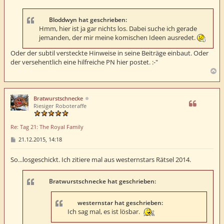
t
r
a
Bloddwyn hat geschrieben:
g
Hmm, hier ist ja gar nichts los. Dabei suche ich gerade
jemanden, der mir meine komischen Ideen ausredet.
Oder der subtil versteckte Hinweise in seine Beiträge einbaut. Oder
der versehentlich eine hilfreiche PN hier postet. :-"
N
a
c
h
Bratwurstschnecke
o
Riesiger Roboteraffe
b
e
Re: Tag 21: The Royal Family
n
B
21.12.2015, 14:18
e
i
t
So...losgeschickt. Ich zitiere mal aus westernstars Rätsel 2014.
r
a
g
Bratwurstschnecke hat geschrieben:
westernstar hat geschrieben:
Ich sag mal, es ist lösbar.