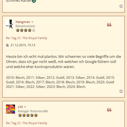
schönes Rätsel
a
g
N
a
c
h
Hangman
o
Rätselmeister
b
e
Re: Tag 21: The Royal Family
n
B
21.12.2015, 15:13
e
i
t
Heute bin ich echt mal planlos. Mir schwirren so viele Begriffe um die
r
Ohren, dass ich gar nicht weiß, mit welchen ich Google füttern soll
a
und welche eher kontraproduktiv wären.
g
2010: Blech; 2011: Silber; 2012: Gold!; 2013: Silber; 2014: Gold!; 2015:
Gold!; 2016: Blech; 2017: Blech; 2018: Blech; 2019: Blech; 2020: Gold!
2021: Silber; 2022: Silber; 2023: Blech; 2024: Blech
N
a
c
h
z10
o
Riesiger Roboteraffe
b
e
Re: Tag 21: The Royal Family
n