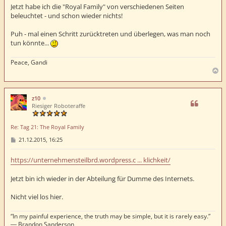
Jetzt habe ich die "Royal Family" von verschiedenen Seiten
beleuchtet - und schon wieder nichts!
Puh - mal einen Schritt zurücktreten und überlegen, was man noch
tun könnte...
Peace, Gandi
N
a
c
h
z10
o
Riesiger Roboteraffe
b
e
Re: Tag 21: The Royal Family
n
B
21.12.2015, 16:25
e
i
t
https://unternehmensteilbrd.wordpress.c ... klichkeit/
r
a
Jetzt bin ich wieder in der Abteilung für Dumme des Internets.
g
Nicht viel los hier.
“In my painful experience, the truth may be simple, but it is rarely easy.”
― Brandon Sanderson