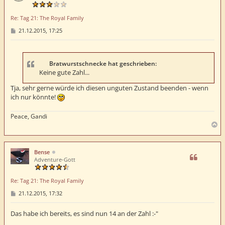
b
e
Re: Tag 21: The Royal Family
n
B
21.12.2015, 17:25
e
i
t
r
a
Bratwurstschnecke hat geschrieben:
g
Keine gute Zahl...
Tja, sehr gerne würde ich diesen unguten Zustand beenden - wenn
ich nur könnte!
Peace, Gandi
N
a
c
h
Bense
o
Adventure-Gott
b
e
Re: Tag 21: The Royal Family
n
B
21.12.2015, 17:32
e
i
t
Das habe ich bereits, es sind nun 14 an der Zahl :-"
r