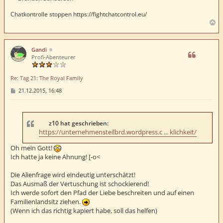
Chatkontrolle stoppen https://fightchatcontrol.eu/
N
a
c
h
Gandi
o
Profi-Abenteurer
b
e
Re: Tag 21: The Royal Family
n
B
21.12.2015, 16:48
e
i
t
r
a
z10 hat geschrieben:
g
https://unternehmensteilbrd.wordpress.c ... klichkeit/
Oh mein Gott!
Ich hatte ja keine Ahnung! [-o<
Die Alienfrage wird eindeutig unterschätzt!
Das Ausmaß der Vertuschung ist schockierend!
Ich werde sofort den Pfad der Liebe beschreiten und auf einen
Familienlandsitz ziehen.
(Wenn ich das richtig kapiert habe, soll das helfen)