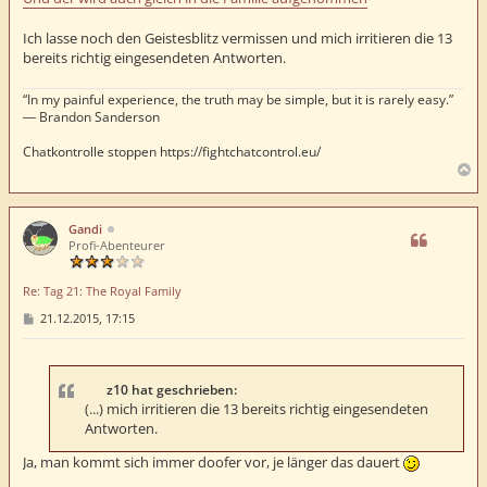
a
g
Ich lasse noch den Geistesblitz vermissen und mich irritieren die 13
bereits richtig eingesendeten Antworten.
“In my painful experience, the truth may be simple, but it is rarely easy.”
― Brandon Sanderson
Chatkontrolle stoppen https://fightchatcontrol.eu/
N
a
c
h
Gandi
o
Profi-Abenteurer
b
e
Re: Tag 21: The Royal Family
n
B
21.12.2015, 17:15
e
i
t
r
a
z10 hat geschrieben:
g
(...) mich irritieren die 13 bereits richtig eingesendeten
Antworten.
Ja, man kommt sich immer doofer vor, je länger das dauert