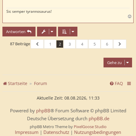
a
g
Sic semper tyrannosaurus!
N
a
c
Antworten
h
o
b
87 Beiträge
1
2
3
4
5
6
e
Vorherige
Nächste
n
Gehe zu
Startseite
Forum
FAQ
Aktuelle Zeit: 08.08.2026, 11:33
Powered by
phpBB
® Forum Software © phpBB Limited
Deutsche Übersetzung durch
phpBB.de
phpBB Metro Theme by
PixelGoose Studio
Impressum
|
Datenschutz
|
Nutzungsbedingungen