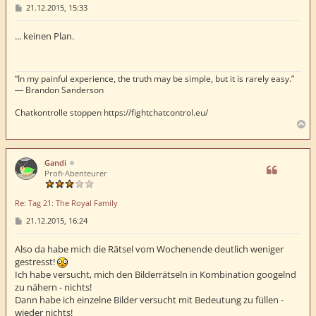
B
21.12.2015, 15:33
e
i
t
... keinen Plan.
r
a
g
“In my painful experience, the truth may be simple, but it is rarely easy.”
― Brandon Sanderson
Chatkontrolle stoppen https://fightchatcontrol.eu/
N
a
c
h
Gandi
o
Profi-Abenteurer
b
e
Re: Tag 21: The Royal Family
n
B
21.12.2015, 16:24
e
i
t
Also da habe mich die Rätsel vom Wochenende deutlich weniger
r
gestresst!
a
Ich habe versucht, mich den Bilderrätseln in Kombination googelnd
g
zu nähern - nichts!
Dann habe ich einzelne Bilder versucht mit Bedeutung zu füllen -
wieder nichts!