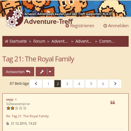
Registrieren
Anmelden
Startseite
Forum
Adventure-Treff
Adventure-Treff-Adventskalender
Community-ATAK 2015
Tag 21: The Royal Family
Antworten
87 Beiträge
1
2
3
4
5
6
Vorherige
Nächste
sepp
Süßwasserpirat
Re: Tag 21: The Royal Family
B
21.12.2015, 13:23
e
i