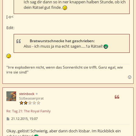
Ich sag dir dann so in ner knappen halben Stunde, ob ich
dein Rätsel gut finde.
[-o<
Edit:
Bratwurstschnecke hat geschrieben:
Also - ich muss ja ma echt sagen.....1a Rätsel!
"Irre explodieren nicht, wenn das Sonnenlicht sie trifft. Ganz egal, wie
irre sie sind!"
N
a
c
h
steinbock
o
Süßwasserpirat
b
e
Re: Tag 21: The Royal Family
n
B
21.12.2015, 15:07
e
i
t
Okay, gelöst! Schwierig, aber dann doch lösbar. Im Rückblick ein
r