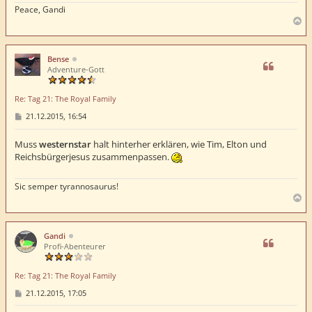
Peace, Gandi
N
a
c
h
Bense
o
Adventure-Gott
b
e
Re: Tag 21: The Royal Family
n
B
21.12.2015, 16:54
e
i
t
Muss
westernstar
halt hinterher erklären, wie Tim, Elton und
r
Reichsbürgerjesus zusammenpassen.
a
g
Sic semper tyrannosaurus!
N
a
c
h
Gandi
o
Profi-Abenteurer
b
e
Re: Tag 21: The Royal Family
n
B
21.12.2015, 17:05
e
i