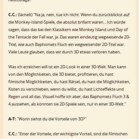
C.C.:
(lächelt) "Na ja, nein, tue ich nicht. Wenn du zurückblickst auf
die Monkey-Island-Spiele, die absolut brillant waren... Ich würde
sagen, dass das bei den Klassikern wie Monkey Island und Day of
the Tentacle der Fall war, ja. Das waren eindeutig wegweisende 2D-
Titel, wie auch Baphomets Fluch ein wegweisender 2D-Titel war.
Viele Leute glauben, dass wir durch 3D etwas verloren haben.
Was ich erreichen will ist ein 2D-Look in einer 3D-Welt. Man kann
von den Möglichkeiten, die 3D bietet, profitieren, du hast
filmische Möglichkeiten, du hast Rätsel, du hast die Möglichkeiten,
Kisten zu verschieben, wenn du willst, du hast Lichteffekte und
Regen und all das. Visuell hoffe ich aber, das Baphomets Fluch 3 &
4 aussehen, als könnten sie 2D-Spiele sein, nur in einer 3D-Welt."
A-T:
"Worin siehst du die Vorteile von 3D?"
C.C.:
"Einer der Vorteile,
der
wichtigste Vorteil, sind die filmischen