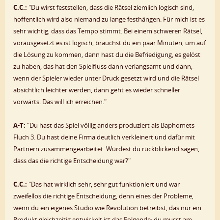
C.C.:
"Du wirst feststellen, dass die Rätsel ziemlich logisch sind,
hoffentlich wird also niemand zu lange festhängen. Für mich ist es
sehr wichtig, dass das Tempo stimmt. Bei einem schweren Rätsel,
vorausgesetzt es ist logisch, brauchst du ein paar Minuten, um auf
die Lösung zu kommen, dann hast du die Befriedigung, es gelöst
zu haben, das hat den Spielfluss dann verlangsamt und dann,
wenn der Spieler wieder unter Druck gesetzt wird und die Rätsel
absichtlich leichter werden, dann geht es wieder schneller
vorwärts. Das will ich erreichen."
A-T:
"Du hast das Spiel völlig anders produziert als Baphomets
Fluch 3. Du hast deine Firma deutlich verkleinert und dafür mit
Partnern zusammengearbeitet. Würdest du rückblickend sagen,
dass das die richtige Entscheidung war?"
C.C.:
"Das hat wirklich sehr, sehr gut funktioniert und war
zweifellos die richtige Entscheidung, denn eines der Probleme,
wenn du ein eigenes Studio wie Revolution betreibst, das nur ein
Produkt gleichzeitig entwickelt ist das Folgende: du musst am