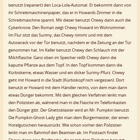
benutzt (repariert) den Loca-Lola-Automat. Er bekommt dann von
ihr Schreibmaschinenpapier, das er in Howards Zimmer in die
Schreibmaschine spannt. Mit dieser benutzt Chewy dann auch die
Cyberkrone. Den Roman zeigt Chewy Howard im Wohnzimmer.
Im Flur sitzt das Surimy, das Chewy nimmt und mit dem
Autowrack vor der Tür benutzt, nachdem er die Zeitung an der Tür
genommen hat. Im Keller benutzt Chewy den Schlauch mit der
Milchflasche. Ganz oben im Speicher reißt Chewy dann die
kaputte Pflanze aus dem Topf. In den Topf kommen dann die
Kürbiskerne, etwas Wasser und ein dicker Surimy-Pfurz. Chewy
geht mit Howard in die Stadt (Kürbiskopf nich vergessen). Dort
benutzt er Howard mit dem Händler rechts, von dem man dann
etwas Dünger bekommt. Mit dem gleichen Verfahren lenkt man
den Polizisten ab, während man in die Flasche im Telefonkasten
den Dünger gibt. Der Ghettoblaster wird an Mr. Pumpkin benutzt.
Die Pumpkin-Ghost-Lady gibt man dem Bürgermeister, der einen
Hotelgutschein herausrückt. Wie schon vorher den Polizisten
lenkt man im Bahnhof den Beamten ab. Im Postsach findet
Chewy dann eine Briefmarke, die er mit dem Päckchen benutzt