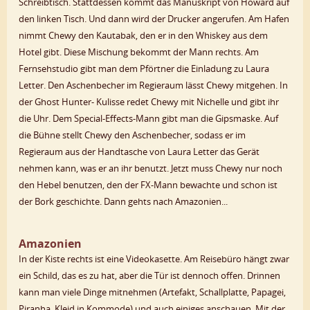
Schreibtisch. Stattdessen kommt das Manuskript von Howard auf
den linken Tisch. Und dann wird der Drucker angerufen. Am Hafen
nimmt Chewy den Kautabak, den er in den Whiskey aus dem
Hotel gibt. Diese Mischung bekommt der Mann rechts. Am
Fernsehstudio gibt man dem Pförtner die Einladung zu Laura
Letter. Den Aschenbecher im Regieraum lässt Chewy mitgehen. In
der Ghost Hunter- Kulisse redet Chewy mit Nichelle und gibt ihr
die Uhr. Dem Special-Effects-Mann gibt man die Gipsmaske. Auf
die Bühne stellt Chewy den Aschenbecher, sodass er im
Regieraum aus der Handtasche von Laura Letter das Gerät
nehmen kann, was er an ihr benutzt. Jetzt muss Chewy nur noch
den Hebel benutzen, den der FX-Mann bewachte und schon ist
der Bork geschichte. Dann gehts nach Amazonien...
Amazonien
In der Kiste rechts ist eine Videokasette. Am Reisebüro hängt zwar
ein Schild, das es zu hat, aber die Tür ist dennoch offen. Drinnen
kann man viele Dinge mitnehmen (Artefakt, Schallplatte, Papagei,
Piranha, Kleid in Kommode) und auch einiges anschauen. Mit der