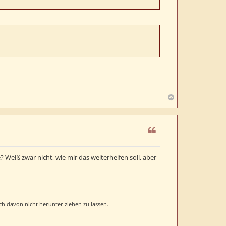
N
a
c
h
o
b
e
? Weiß zwar nicht, wie mir das weiterhelfen soll, aber
n
ch davon nicht herunter ziehen zu lassen.