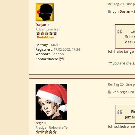
Re: Tag 20: Eine 
B
von
DasJan
»
2
e
i
t
DasJan
r
Adventure-Treff
a
zi
g
Sehr 
das B
Beiträge:
14683
Registriert:
17.02.2002, 17:34
Ich habe lange 
Wohnort:
London
K
Kontaktdaten:
o
"If you are the 
n
t
a
k
Re: Tag 20: Eine 
t
d
B
von
regit
»
20.
a
e
t
i
t
e
r
n
a
Ei
v
g
Jeman
o
n
regit
Ich schließe m
D
Riesiger Roboteraffe
a
s