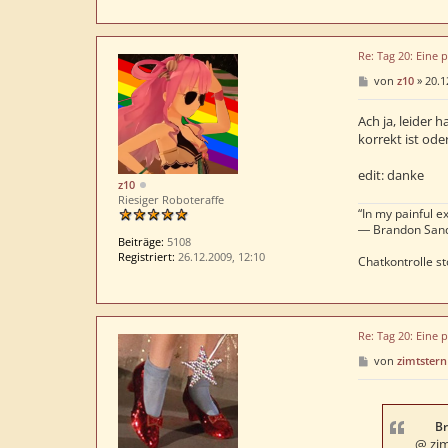
Re: Tag 20: Eine 
B
von
z10
»
20.1
e
i
t
Ach ja, leider 
r
korrekt ist oder
a
g
edit: danke
z10
Riesiger Roboteraffe
“In my painful ex
― Brandon San
Beiträge:
5108
Registriert:
26.12.2009, 12:10
Chatkontrolle st
Re: Tag 20: Eine 
B
von
zimtstern
e
i
t
r
a
Br
g
@ zim