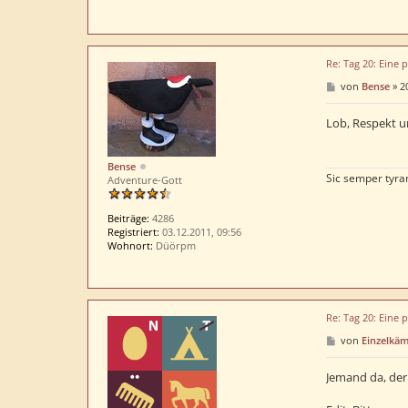
Re: Tag 20: Eine 
B
von
Bense
»
2
e
i
t
Lob, Respekt u
r
a
g
Bense
Sic semper tyra
Adventure-Gott
Beiträge:
4286
Registriert:
03.12.2011, 09:56
Wohnort:
Düörpm
Re: Tag 20: Eine 
B
von
Einzelkä
e
i
t
Jemand da, der 
r
a