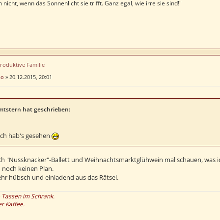
 nicht, wenn das Sonnenlicht sie trifft. Ganz egal, wie irre sie sind!"
produktive Familie
no
»
20.12.2015, 20:01
mtstern hat geschrieben:
 Ich hab's gesehen
ch "Nussknacker"-Ballett und Weihnachtsmarktglühwein mal schauen, was ic
h noch keinen Plan.
ehr hübsch und einladend aus das Rätsel.
e Tassen im Schrank.
er Kaffee.