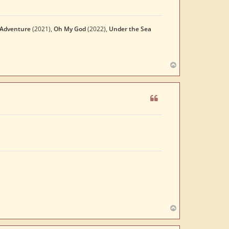
 Adventure
(2021),
Oh My God
(2022),
Under the Sea
N
a
c
h
o
b
e
n
N
a
c