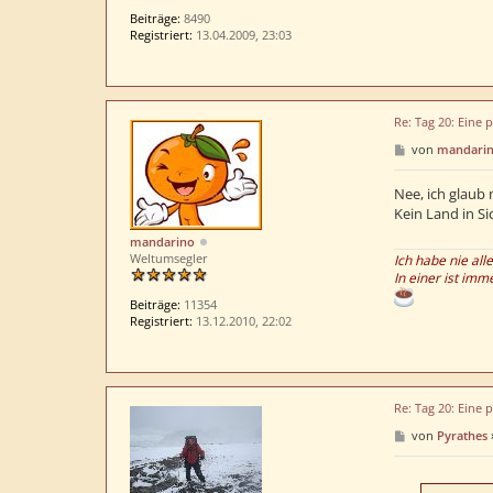
J
Beiträge:
8490
a
Registriert:
13.04.2009, 23:03
n
Re: Tag 20: Eine 
B
von
mandari
e
i
t
Nee, ich glaub 
r
Kein Land in Si
a
g
mandarino
Weltumsegler
Ich habe nie all
In einer ist imm
Beiträge:
11354
Registriert:
13.12.2010, 22:02
Re: Tag 20: Eine 
B
von
Pyrathes
e
i
t
r