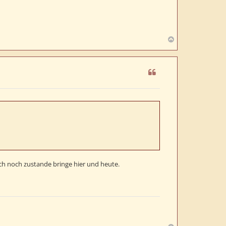
N
a
c
h
o
b
e
n
h noch zustande bringe hier und heute.