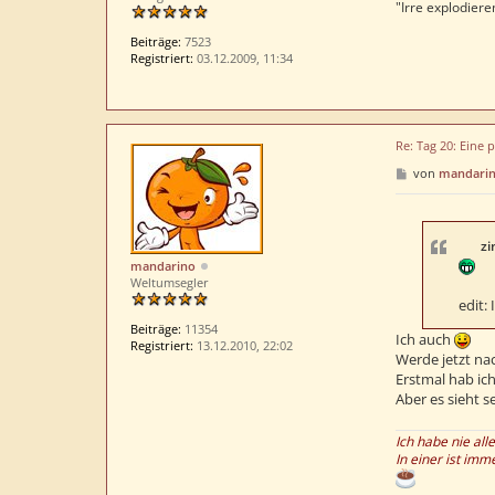
"Irre explodieren
Beiträge:
7523
Registriert:
03.12.2009, 11:34
Re: Tag 20: Eine 
B
von
mandari
e
i
t
r
a
zi
g
mandarino
Weltumsegler
edit:
Beiträge:
11354
Ich auch
Registriert:
13.12.2010, 22:02
Werde jetzt na
Erstmal hab ic
Aber es sieht s
Ich habe nie all
In einer ist imm