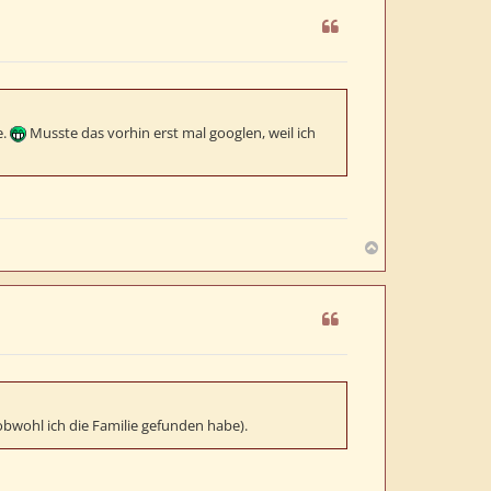
h
o
b
e
n
e.
Musste das vorhin erst mal googlen, weil ich
N
a
c
h
o
b
e
n
obwohl ich die Familie gefunden habe).