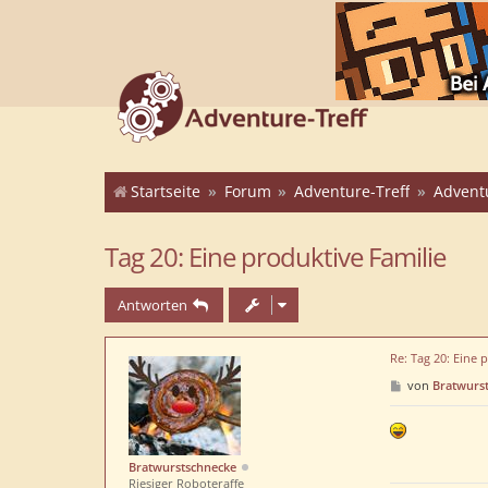
Startseite
Forum
Adventure-Treff
Advent
Tag 20: Eine produktive Familie
Antworten
Re: Tag 20: Eine 
B
von
Bratwurs
e
i
t
r
a
Bratwurstschnecke
g
Riesiger Roboteraffe