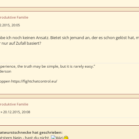
produktive Familie
2.2015, 20:05
habe ich noch keinen Ansatz. Bietet sich jemand an, der es schon gelöst hat,
 nur auf Zufall basiert?
perience, the truth may be simple, but it is rarely easy.”
derson
oppen https://fightchatcontrol.eu/
produktive Familie
»
20.12.2015, 20:08
atwurstschnecke hat geschrieben:
tstern Nein - hast du nicht.