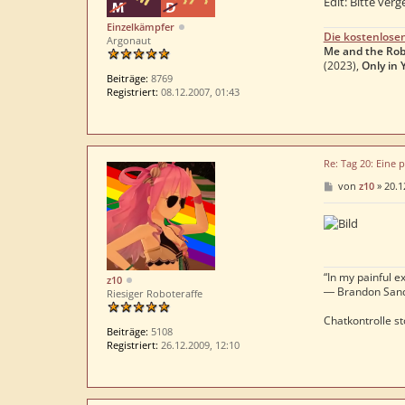
Edit: Bitte verg
g
Einzelkämpfer
Die kostenlose
Argonaut
Me and the Rob
(2023),
Only in 
Beiträge:
8769
Registriert:
08.12.2007, 01:43
Re: Tag 20: Eine 
B
von
z10
»
20.1
e
i
t
r
a
g
“In my painful ex
z10
― Brandon San
Riesiger Roboteraffe
Chatkontrolle st
Beiträge:
5108
Registriert:
26.12.2009, 12:10