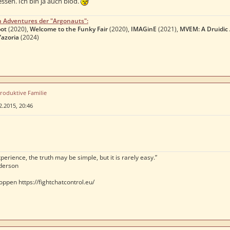
essen. Ich bin ja auch blöd.
n Adventures der "Argonauts":
ot
(2020),
Welcome to the Funky Fair
(2020),
IMAGinE
(2021),
MVEM: A Druidic
Yazoria
(2024)
produktive Familie
2.2015, 20:46
perience, the truth may be simple, but it is rarely easy.”
derson
oppen https://fightchatcontrol.eu/