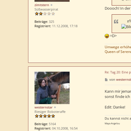
zimtstern
Doooch! In der
Süßwasserpirat
z1
Beiträge:
325
Registriert:
11.12.2008, 17:18
=D>
Umwege erhöhen
Queen of Serend
Re: Tag 20: Eine 
B
von
westernst
e
i
t
Kann mir jemand
r
sonst finde ich 
a
g
Edit: Danke!
westernstar
Riesiger Roboteraffe
Du kannst nicht a
Maya Angelou
Beiträge:
5164
Registriert:
04.10.2008, 16:54