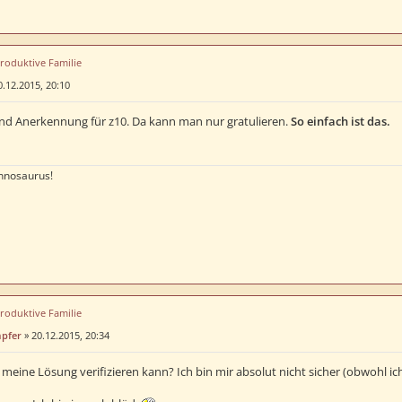
produktive Familie
0.12.2015, 20:10
nd Anerkennung für z10. Da kann man nur gratulieren.
So einfach ist das.
nnosaurus!
produktive Familie
mpfer
»
20.12.2015, 20:34
meine Lösung verifizieren kann? Ich bin mir absolut nicht sicher (obwohl ic