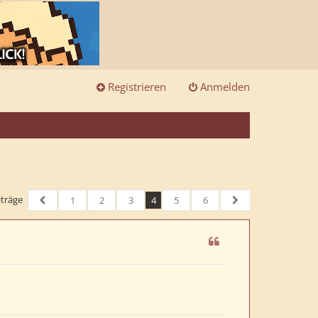
Registrieren
Anmelden
iträge
1
2
3
4
5
6
Vorherige
Nächste