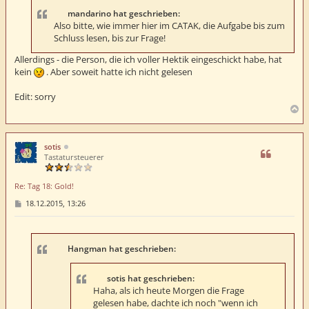
r
a
mandarino hat geschrieben:
g
Also bitte, wie immer hier im CATAK, die Aufgabe bis zum
Schluss lesen, bis zur Frage!
Allerdings - die Person, die ich voller Hektik eingeschickt habe, hat
kein
. Aber soweit hatte ich nicht gelesen
Edit: sorry
N
a
c
h
sotis
o
Tastatursteuerer
b
e
Re: Tag 18: Gold!
n
B
18.12.2015, 13:26
e
i
t
r
a
Hangman hat geschrieben:
g
sotis hat geschrieben:
Haha, als ich heute Morgen die Frage
gelesen habe, dachte ich noch "wenn ich