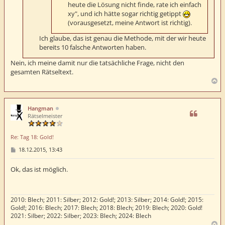
heute die Lösung nicht finde, rate ich einfach
xy", und ich hätte sogar richtig getippt
(vorausgesetzt, meine Antwort ist richtig).
Ich glaube, das ist genau die Methode, mit der wir heute
bereits 10 falsche Antworten haben.
Nein, ich meine damit nur die tatsächliche Frage, nicht den
gesamten Rätseltext.
N
a
c
h
Hangman
o
Rätselmeister
b
e
Re: Tag 18: Gold!
n
B
18.12.2015, 13:43
e
i
t
Ok, das ist möglich.
r
a
g
2010: Blech; 2011: Silber; 2012: Gold!; 2013: Silber; 2014: Gold!; 2015:
Gold!; 2016: Blech; 2017: Blech; 2018: Blech; 2019: Blech; 2020: Gold!
2021: Silber; 2022: Silber; 2023: Blech; 2024: Blech
N