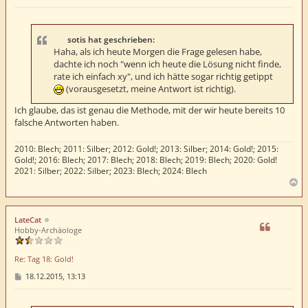
e
i
t
r
a
sotis hat geschrieben:
g
Haha, als ich heute Morgen die Frage gelesen habe,
dachte ich noch "wenn ich heute die Lösung nicht finde,
rate ich einfach xy", und ich hätte sogar richtig getippt
(vorausgesetzt, meine Antwort ist richtig).
Ich glaube, das ist genau die Methode, mit der wir heute bereits 10
falsche Antworten haben.
2010: Blech; 2011: Silber; 2012: Gold!; 2013: Silber; 2014: Gold!; 2015:
Gold!; 2016: Blech; 2017: Blech; 2018: Blech; 2019: Blech; 2020: Gold!
2021: Silber; 2022: Silber; 2023: Blech; 2024: Blech
N
a
c
h
LateCat
o
Hobby-Archäologe
b
e
Re: Tag 18: Gold!
n
B
18.12.2015, 13:13
e
i
t