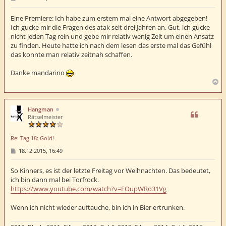
e
i
t
Eine Premiere: Ich habe zum erstem mal eine Antwort abgegeben!
r
Ich gucke mir die Fragen des atak seit drei Jahren an. Gut, ich gucke
a
nicht jeden Tag rein und gebe mir relativ wenig Zeit um einen Ansatz
g
zu finden. Heute hatte ich nach dem lesen das erste mal das Gefühl
das konnte man relativ zeitnah schaffen.
Danke mandarino
N
a
c
h
Hangman
o
Rätselmeister
b
e
Re: Tag 18: Gold!
n
B
18.12.2015, 16:49
e
i
t
So Kinners, es ist der letzte Freitag vor Weihnachten. Das bedeutet,
r
ich bin dann mal bei Torfrock.
a
https://www.youtube.com/watch?v=FOupWRo31Vg
g
Wenn ich nicht wieder auftauche, bin ich in Bier ertrunken.