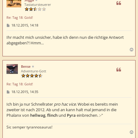
o
Tastatursteuerer
b
e
Re: Tag 18: Gold!
n
B
18.12.2015, 14:18
e
i
t
Ihr macht mich unsicher, habe ich denn nun die richtige Antwort
r
abgegeben?! Hmm...
a
g
N
a
c
h
Bense
o
Adventure-Gott
b
e
Re: Tag 18: Gold!
n
B
18.12.2015, 14:35
e
i
t
Ich bin ja nur Schnellrater
pro hac vice
. Wobei es bereits mein
r
zweiter ist nach 2012. Ab und an kann halt mal jemand in die
a
Phalanx von
hellwag
,
flinch
und
Pyra
einbrechen. :-"
g
Sic semper tyrannosaurus!
N
a