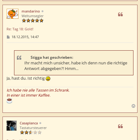
c
h
mandarino
o
Weltumsegler
b
e
Re: Tag 18: Gold!
n
B
18.12.2015, 14:47
e
i
t
r
a
Stigga hat geschrieben:
g
Ihr macht mich unsicher, habe ich denn nun die richtige
Antwort abgegeben?! Hmm...
Ja, hast du. Ist richtig
Ich habe nie alle Tassen im Schrank.
In einer ist immer Kaffee.
N
a
c
h
Casaplanca
o
Tastatursteuerer
b
e