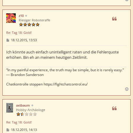
a
c
h
z10
o
Riesiger Roboteraffe
b
e
Re: Tag 18: Gold!
n
B
18.12.2015, 13:53
e
i
t
Ich könnte auch einfach unintelligent raten und die Fehlerquote
r
erhöhen. Bin eh an meinem heutigen Zeitlimit.
a
g
“In my painful experience, the truth may be simple, but it is rarely easy.”
― Brandon Sanderson
Chatkontrolle stoppen https://fightchatcontrol.eu/
N
a
c
h
axtbaum
o
Hobby-Archäologe
b
e
Re: Tag 18: Gold!
n
B
18.12.2015, 14:13