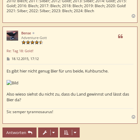
2010: Blech; 2011: Silber; 2012: Gold!; 2013: Silber; 2014: Gold!; 2015:
Gold!; 2016: Blech; 2017: Blech; 2018: Blech; 2019: Blech; 2020: Gold!
2021: Silber; 2022: Silber; 2023: Blech; 2024: Blech
N
a
c
h
Bense
o
Adventure-Gott
b
e
Re: Tag 18: Gold!
n
B
18.12.2015, 17:12
e
i
t
Es gibt hier nicht genug Bier für uns beide, Kuhbursche.
r
a
g
Also wieso siehst du nicht zu, dass du Land gewinnst und lässt das
Bier da?
Sic semper tyrannosaurus!
N
a
c
Antworten
h
o