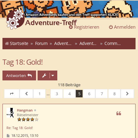
Registrieren
Anmelden
Startseite
Forum
Adventure-Treff
Adventure-Treff-Adventskalender
Community-ATAK 2015
Tag 18: Gold!
Antworten
118 Beiträge
1
…
3
4
5
6
7
8
Seite
5
von
Vorherige
8
Nächs
Hangman
Rätselmeister
Re: Tag 18: Gold!
B
18.12.2015, 13:10