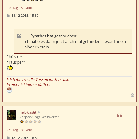
e
Re: Tag 18: Gold!
n
B
18.12.2015, 15:37
e
i
t
r
a
Pyrathes hat geschrieben:
g
ich habe es dann jetzt auch mal gefunden......was für ein
blöder Verein....
*hüstel*
*räusper*
Ich habe nie alle Tassen im Schrank.
In einer ist immer Kaffee.
N
a
c
h
heloklastit
o
Verpackungs-Wegwerfer
b
e
Re: Tag 18: Gold!
n
B
18.12.2015, 16:31