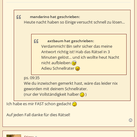
e
i
t
r
a
mandarino hat geschrieben:
g
Heute nacht haben so Einige versucht schnell zu lösen...
axtbaum hat geschrieben:
Verdammich! Bin sehr sicher das meine
Antwort richtig ist! Hab das Rätsel in 3
Minuten gelöst... und ich wollte heut Nacht
nicht aufbleiben
Adieu Schnellrater
ps. 09:35
Wie du inzwischen gemerkt hast, wäre das leider nix
geworden mit deinem Schnellrater.
(nur der Vollständigkeit halber
)
Ich habe es mir FAST schon gedacht
Auf jeden Fall danke für dies Rätsel!
N
a
c
h
Stigga