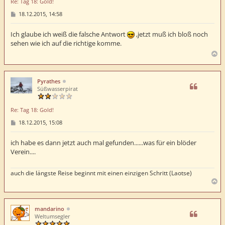
Re: Tag 18: Gold!
n
B
18.12.2015, 14:58
e
i
t
Ich glaube ich weiß die falsche Antwort
,jetzt muß ich bloß noch
r
sehen wie ich auf die richtige komme.
a
g
N
a
c
h
Pyrathes
o
Süßwasserpirat
b
e
Re: Tag 18: Gold!
n
B
18.12.2015, 15:08
e
i
t
ich habe es dann jetzt auch mal gefunden......was für ein blöder
r
Verein....
a
g
auch die längste Reise beginnt mit einen einzigen Schritt (Laotse)
N
a
c
h
mandarino
o
Weltumsegler
b