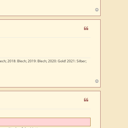
N
a
c
h
o
b
e
n
lech; 2018: Blech; 2019: Blech; 2020: Gold! 2021: Silber;
N
a
c
h
o
b
e
n