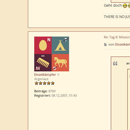
Geht doch
THERE IS NO JUS
Re: Tag 8: Missio
B
von
Einzelkä
e
i
t
r
a
ar
g
Einzelkämpfer
Argonaut
Beiträge:
8769
Registriert:
08.12.2007, 01:43