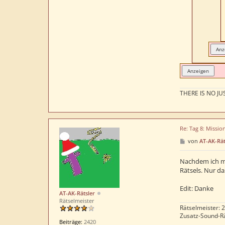
THERE IS NO JUS
Re: Tag 8: Missio
B
von
AT-AK-Rät
e
i
t
Nachdem ich mi
r
Rätsels. Nur d
a
g
Edit: Danke
AT-AK-Rätsler
Rätselmeister
Rätselmeister: 
Zusatz-Sound-Rä
Beiträge:
2420