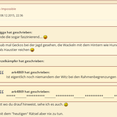
n Impossible
»
08.12.2015, 22:36
igga hat geschrieben:
nde die sogar faszinierend....
hab mal Geckos bei der Jagd gesehen, die Wackeln mit dem Hintern wie Hund
als Haustier reichen
nzelkämpfer hat geschrieben:
ark4869 hat geschrieben:
Ist eigentlich noch niemandem der Witz bei den Rahmenbegrenzungen fü
ark4869 hat geschrieben:
*****_______**********_______**********_______**********_______*
etzt wo du drauf hinweist, sehe ich es auch.
it dem "heutigen" Rätsel aber nix zu tun.