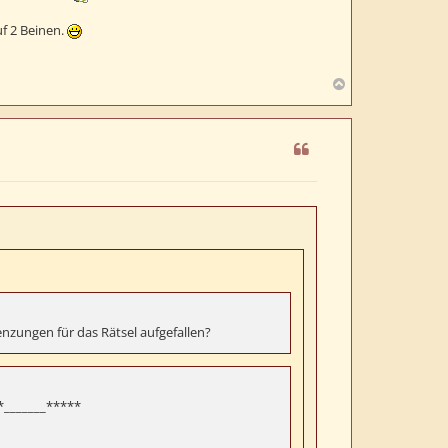
uf 2 Beinen.
N
a
c
h
o
b
e
n
zungen für das Rätsel aufgefallen?
*_______*****