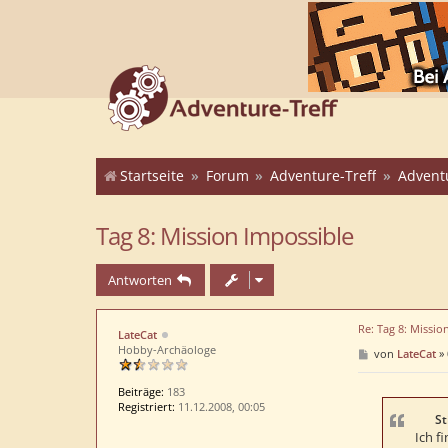
Startseite
Forum
Adventure-Treff
Advent
Tag 8: Mission Impossible
Antworten
Re: Tag 8: Missio
LateCat
Hobby-Archäologe
B
von
LateCat
»
e
i
t
Beiträge:
183
r
Registriert:
11.12.2008, 00:05
a
St
g
Ich fi