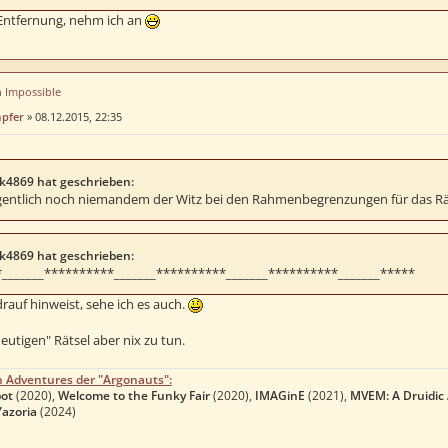
r Entfernung, nehm ich an
n Impossible
mpfer
»
08.12.2015, 22:35
k4869 hat geschrieben:
igentlich noch niemandem der Witz bei den Rahmenbegrenzungen für das Rät
k4869 hat geschrieben:
_______**********_______**********_______**********_______*****
 drauf hinweist, sehe ich es auch.
utigen" Rätsel aber nix zu tun.
n Adventures der "Argonauts":
ot
(2020),
Welcome to the Funky Fair
(2020),
IMAGinE
(2021),
MVEM: A Druidic
Yazoria
(2024)