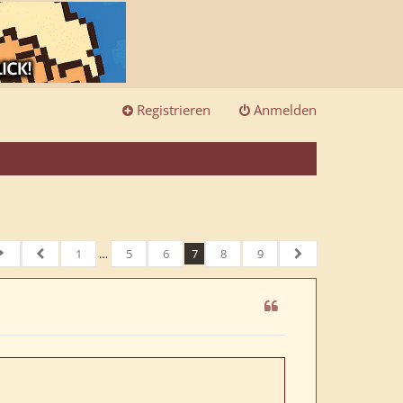
Registrieren
Anmelden
1
…
5
6
7
8
9
eite
7
von
Vorherige
9
Nächste