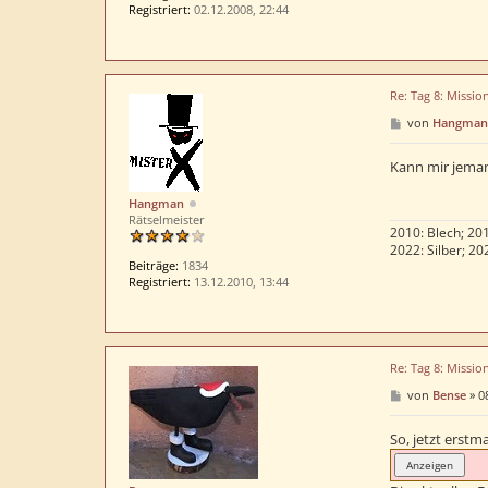
Registriert:
02.12.2008, 22:44
Re: Tag 8: Missio
B
von
Hangman
e
i
t
Kann mir jeman
r
a
Hangman
g
Rätselmeister
2010: Blech; 201
2022: Silber; 20
Beiträge:
1834
Registriert:
13.12.2010, 13:44
Re: Tag 8: Missio
B
von
Bense
»
0
e
i
t
So, jetzt erstma
r
a
g