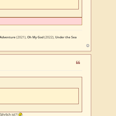
 Adventure
(2021),
Oh My God
(2022),
Under the Sea
N
a
c
h
o
b
e
n
hrlich ist?!