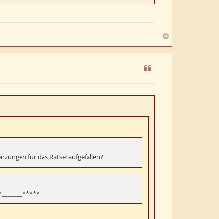
N
a
c
h
o
b
e
n
zungen für das Rätsel aufgefallen?
*_______*****