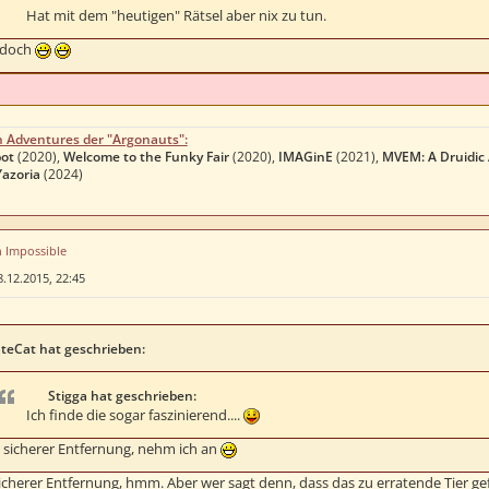
Hat mit dem "heutigen" Rätsel aber nix zu tun.
 doch
n Adventures der "Argonauts":
ot
(2020),
Welcome to the Funky Fair
(2020),
IMAGinE
(2021),
MVEM: A Druidic
Yazoria
(2024)
n Impossible
8.12.2015, 22:45
teCat hat geschrieben:
Stigga hat geschrieben:
Ich finde die sogar faszinierend....
us sicherer Entfernung, nehm ich an
icherer Entfernung, hmm. Aber wer sagt denn, dass das zu erratende Tier gefä