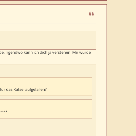
c
h
o
b
e
n
e. Irgendwo kann ich dich ja verstehen. Mir würde
r das Rätsel aufgefallen?
****