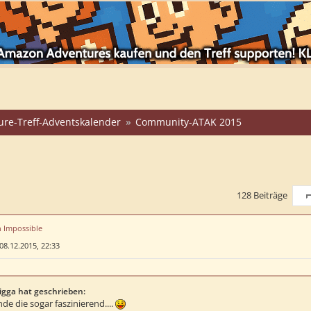
ure-Treff-Adventskalender
Community-ATAK 2015
128 Beiträge
S
n Impossible
08.12.2015, 22:33
igga hat geschrieben:
nde die sogar faszinierend....