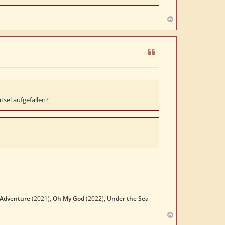
N
a
c
h
o
b
e
n
sel aufgefallen?
 Adventure
(2021),
Oh My God
(2022),
Under the Sea
N
a