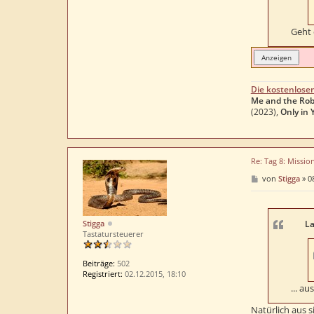
Geht
Die kostenlose
Me and the Rob
(2023),
Only in 
Re: Tag 8: Missio
B
von
Stigga
»
0
e
i
t
r
Stigga
a
La
g
Tastatursteuerer
Beiträge:
502
Registriert:
02.12.2015, 18:10
... a
Natürlich aus s