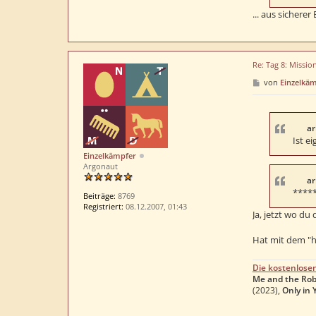
... aus sichere
Re: Tag 8: Missio
B
von
Einzelkä
e
i
t
r
a
ar
g
Ist e
Einzelkämpfer
Argonaut
ar
*****
Beiträge:
8769
Registriert:
08.12.2007, 01:43
Ja, jetzt wo du
Hat mit dem "he
Die kostenlose
Me and the Rob
(2023),
Only in 