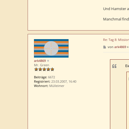
Und Hamster als
Manchmal finde
Re: Tag 8: Missio
B
von
ark4869
e
i
t
ark4869
r
Mr. Green
a
Ei
g
Beiträge:
6672
Registriert:
23.03.2007, 16:40
Wohnort:
Mülleimer