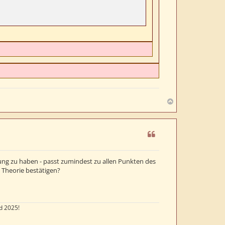
N
a
c
h
o
b
e
ung zu haben - passt zumindest zu allen Punkten des
n
 Theorie bestätigen?
d 2025!