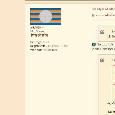
Re: Tag 8: Missio
B
von
ark4869
e
i
t
ark4869
r
Mr. Green
a
St
g
Ich fi
Beiträge:
6672
Na gut. Ich 
Registriert:
23.03.2007, 16:40
jaein Hamster 
Wohnort:
Mülleimer
Ei
Ja, j
Hat m