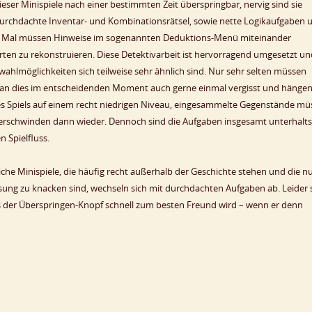
ieser Minispiele nach einer bestimmten Zeit überspringbar, nervig sind sie
durchdachte Inventar- und Kombinationsrätsel, sowie nette Logikaufgaben 
ei Mal müssen Hinweise im sogenannten Deduktions-Menü miteinander
en zu rekonstruieren. Diese Detektivarbeit ist hervorragend umgesetzt un
wahlmöglichkeiten sich teilweise sehr ähnlich sind. Nur sehr selten müssen
an dies im entscheidenden Moment auch gerne einmal vergisst und hänge
des Spiels auf einem recht niedrigen Niveau, eingesammelte Gegenstände m
rschwinden dann wieder. Dennoch sind die Aufgaben insgesamt unterhalt
n Spielfluss.
iche Minispiele, die häufig recht außerhalb der Geschichte stehen und die n
ung zu knacken sind, wechseln sich mit durchdachten Aufgaben ab. Leider 
ss der Überspringen-Knopf schnell zum besten Freund wird – wenn er denn