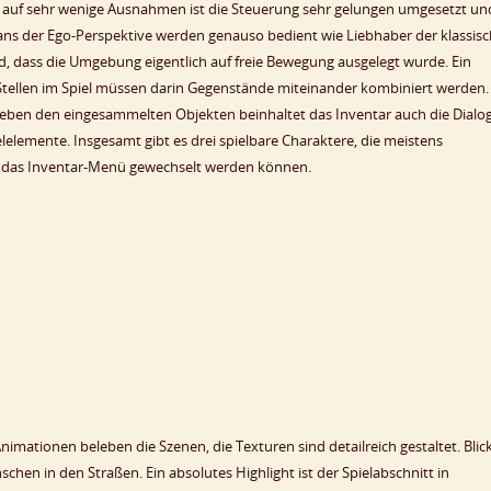
 auf sehr wenige Ausnahmen ist die Steuerung sehr gelungen umgesetzt un
 Fans der Ego-Perspektive werden genauso bedient wie Liebhaber der klassis
d, dass die Umgebung eigentlich auf freie Bewegung ausgelegt wurde. Ein
 Stellen im Spiel müssen darin Gegenstände miteinander kombiniert werden.
 Neben den eingesammelten Objekten beinhaltet das Inventar auch die Dialog
elemente. Insgesamt gibt es drei spielbare Charaktere, die meistens
er das Inventar-Menü gewechselt werden können.
Animationen beleben die Szenen, die Texturen sind detailreich gestaltet. Blic
hen in den Straßen. Ein absolutes Highlight ist der Spielabschnitt in