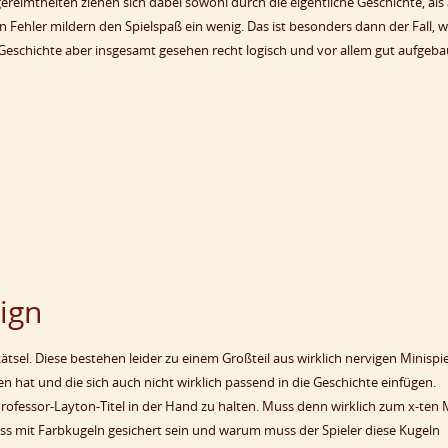
gereimtheiten ziehen sich dabei sowohl durch die eigentliche Geschichte, als
en Fehler mildern den Spielspaß ein wenig. Das ist besonders dann der Fall, 
e Geschichte aber insgesamt gesehen recht logisch und vor allem gut aufgebau
ign
tsel. Diese bestehen leider zu einem Großteil aus wirklich nervigen Minispie
 hat und die sich auch nicht wirklich passend in die Geschichte einfügen.
Professor-Layton-Titel in der Hand zu halten. Muss denn wirklich zum x-ten 
loss mit Farbkugeln gesichert sein und warum muss der Spieler diese Kugeln