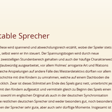
table Sprecher
. Diese wird spannend und abwechslungsreich erzählt, wobei der Spieler stets
d, selbst wenn er ihn steuert. Der Spannungsbogen wird durch neue
m zweistelligen Stundenbereich gehalten und auch der häufige Charakterwec
t glaubwürdig ausgearbeitet, vor allem Holmes' arrogante Art und Watsons
hlreiche Anspielungen auf andere Fälle des Meisterdetektivs dürften vor allem
 Geschichte mit drei Kindern zu umrahmen, welche auf einem Dachboden die
lich. Zwar ist dieses Stilmittel am Ende des Spiels ganz nett, unterbricht j
t den Kindern aufgesetzt und vermitteln gleich zu Beginn des Spiels einen
sowohl im englischen Original als auch in der deutschen Synchronisation
 Die restlichen deutschen Sprecher sind weder besonders gut, noch besonder
onen der Sprecher sehr gute, aber auch sehr dürftige Momente. Insgesamt ist