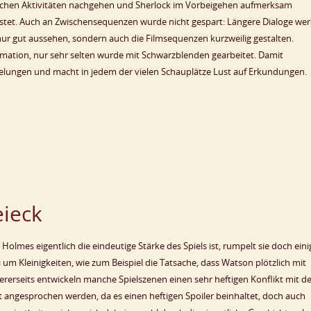
glichen Aktivitäten nachgehen und Sherlock im Vorbeigehen aufmerksam
eistet. Auch an Zwischensequenzen wurde nicht gespart: Längere Dialoge we
nur gut aussehen, sondern auch die Filmsequenzen kurzweilig gestalten.
nimation, nur sehr selten wurde mit Schwarzblenden gearbeitet. Damit
r gelungen und macht in jedem der vielen Schauplätze Lust auf Erkundungen.
eieck
lmes eigentlich die eindeutige Stärke des Spiels ist, rumpelt sie doch eini
 um Kleinigkeiten, wie zum Beispiel die Tatsache, dass Watson plötzlich mit
erseits entwickeln manche Spielszenen einen sehr heftigen Konflikt mit de
cht angesprochen werden, da es einen heftigen Spoiler beinhaltet, doch auch