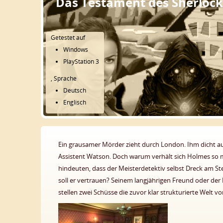
Das Testament des Sherloc
Getestet auf
Windows
PlayStation 3
, Sprache
Deutsch
Englisch
Ein grausamer Mörder zieht durch London. Ihm dicht a
Assistent Watson. Doch warum verhält sich Holmes so me
hindeuten, dass der Meisterdetektiv selbst Dreck am St
soll er vertrauen? Seinem langjährigen Freund oder der P
stellen zwei Schüsse die zuvor klar strukturierte Welt v