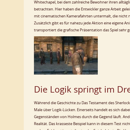
Whitechapel, bei dem zahlreiche Bewohner ihren alltä
betrachten. Hier haben die Entwickler ganze Arbeit gel
mit cinematischen Kamerafahrten untermalt, die nicht 
Zusätzlich gibt es für nahezu jede Aktion eine eigene A
transportiert die grafische Präsentation das Spiel seh
Die Logik springt im Dr
Während die Geschichte zu Das Testament des Sherlock Ho
Male über Logik-Lücken. Einerseits handelt es sich dabei
Gegenständen von Holmes durch die Gegend läuft. Ander
Realität. Das krasseste Beispiel kann in diesem Test ni