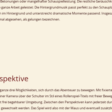
 Betonungen oder mangelhafter Schauspielleistung. Die restliche Geräuschk
e ganze Arbeit geleistet: Die Hintergrundmusik passt perfekt zu den Schaupl
 im Hintergrund und unterstreicht dramatische Momente passend. Insge
mal abgesehen, als gelungen bezeichnen.
rspektive
anze drei Möglichkeiten, sich durch das Abenteuer zu bewegen: Mit fixierte
iner Kamera über der Schulter im Stil eines Rollenspiel-Titels mit freier Bew
mit frei begehbarer Umgebung. Zwischen den Perspektiven kann jederzeit du
 gewechselt werden. Das Spiel wird also mit der Maus und eventuell zusätzl