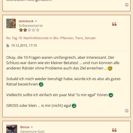
N
a
c
h
steinbock
o
Süßwasserpirat
b
e
Re: Tag 19: Nachhilfestunde in Bio: Pflanzen, Tiere, Sensati
n
B
19.12.2015, 17:10
e
i
t
Okay, die 10 Fragen waren umfangreich, aber interessant. Der
r
Schluss war dann wie ein kleiner Betatest ... und nun können alle
a
anderen Rätsler ohne Probleme auch das Ziel erreichen ...
g
Sobald ich mich wieder beruhigt habe, würde ich es also als gutes
Rätsel bezeichnen
Vielleicht sollte ich einfach ein paar Mal "Is mir egal" hören
GROSS oder klein ... is mir (nicht) egal
N
a
c
h
Bense
o
Adventure-Gott