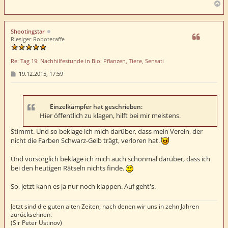
N
a
c
h
Shootingstar
o
Riesiger Roboteraffe
b
e
Re: Tag 19: Nachhilfestunde in Bio: Pflanzen, Tiere, Sensati
n
B
19.12.2015, 17:59
e
i
t
r
a
Einzelkämpfer hat geschrieben:
g
Hier öffentlich zu klagen, hilft bei mir meistens.
Stimmt. Und so beklage ich mich darüber, dass mein Verein, der
nicht die Farben Schwarz-Gelb trägt, verloren hat.
Und vorsorglich beklage ich mich auch schonmal darüber, dass ich
bei den heutigen Rätseln nichts finde.
So, jetzt kann es ja nur noch klappen. Auf geht's.
Jetzt sind die guten alten Zeiten, nach denen wir uns in zehn Jahren
zurücksehnen.
(Sir Peter Ustinov)