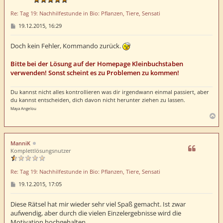
e
Re: Tag 19: Nachhilfestunde in Bio: Pflanzen, Tiere, Sensati
n
B
19.12.2015, 16:29
e
i
t
Doch kein Fehler, Kommando zurück.
r
a
Bitte bei der Lösung auf der Homepage Kleinbuchstaben
g
verwenden! Sonst scheint es zu Problemen zu kommen!
Du kannst nicht alles kontrollieren was dir irgendwann einmal passiert, aber
du kannst entscheiden, dich davon nicht herunter ziehen zu lassen.
Maya Angelou
N
a
c
h
ManniK
o
Komplettlösungsnutzer
b
e
Re: Tag 19: Nachhilfestunde in Bio: Pflanzen, Tiere, Sensati
n
B
19.12.2015, 17:05
e
i
t
Diese Rätsel hat mir wieder sehr viel Spaß gemacht. Ist zwar
r
aufwendig, aber durch die vielen Einzelergebnisse wird die
a
Motivation hochgehalten.
g