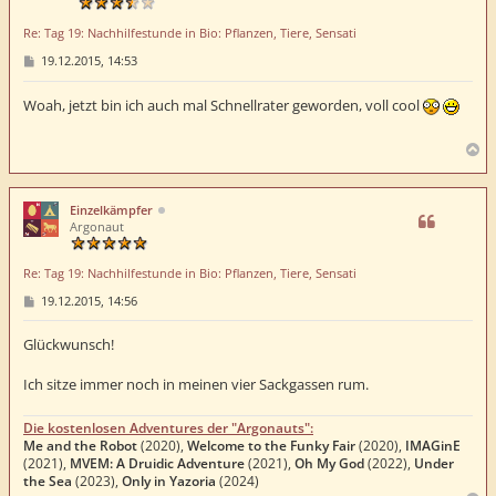
Re: Tag 19: Nachhilfestunde in Bio: Pflanzen, Tiere, Sensati
B
19.12.2015, 14:53
e
i
t
Woah, jetzt bin ich auch mal Schnellrater geworden, voll cool
r
a
g
N
a
c
h
Einzelkämpfer
o
Argonaut
b
e
Re: Tag 19: Nachhilfestunde in Bio: Pflanzen, Tiere, Sensati
n
B
19.12.2015, 14:56
e
i
t
Glückwunsch!
r
a
Ich sitze immer noch in meinen vier Sackgassen rum.
g
Die kostenlosen Adventures der "Argonauts":
Me and the Robot
(2020),
Welcome to the Funky Fair
(2020),
IMAGinE
(2021),
MVEM: A Druidic Adventure
(2021),
Oh My God
(2022),
Under
the Sea
(2023),
Only in Yazoria
(2024)