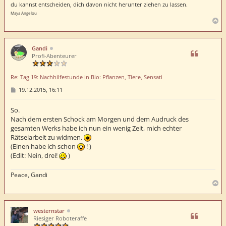
du kannst entscheiden, dich davon nicht herunter ziehen zu lassen.
Maya Angelou
N
a
c
h
Gandi
o
Profi-Abenteurer
b
e
Re: Tag 19: Nachhilfestunde in Bio: Pflanzen, Tiere, Sensati
n
B
19.12.2015, 16:11
e
i
t
So.
r
Nach dem ersten Schock am Morgen und dem Audruck des
a
gesamten Werks habe ich nun ein wenig Zeit, mich echter
g
Rätselarbeit zu widmen.
(Einen habe ich schon
! )
(Edit: Nein, drei!
)
Peace, Gandi
N
a
c
h
westernstar
o
Riesiger Roboteraffe
b