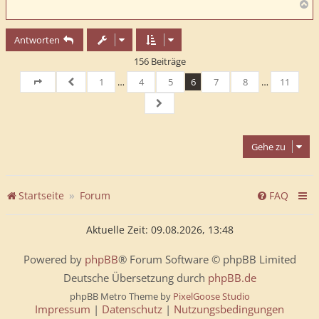
N
a
c
Antworten
h
o
156 Beiträge
b
e
1
…
4
5
6
7
8
…
11
n
Seite
6
von
Vorherige
11
Nächste
Gehe zu
Startseite
Forum
FAQ
Aktuelle Zeit: 09.08.2026, 13:48
Powered by
phpBB
® Forum Software © phpBB Limited
Deutsche Übersetzung durch
phpBB.de
phpBB Metro Theme by
PixelGoose Studio
Impressum
|
Datenschutz
|
Nutzungsbedingungen