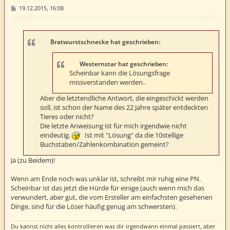
B
19.12.2015, 16:08
e
i
t
r
a
Bratwurstschnecke hat geschrieben:
g
Westernstar hat geschrieben:
Scheinbar kann die Lösungsfrage
missverstanden werden..
Aber die letztendliche Antwort, die eingeschickt werden
soll, ist schon der Name des 22 Jahre später entdeckten
Tieres oder nicht?
Die letzte Anweisung ist für mich irgendwie nicht
eindeutig.
Ist mit "Lösung" da die 10stellige
Buchstaben/Zahlenkombination gemeint?
Ja (zu Beidem)!
Wenn am Ende noch was unklar ist, schreibt mir ruhig eine PN.
Scheinbar ist das jetzt die Hürde für einige (auch wenn mich das
verwundert, aber gut, die vom Ersteller am einfachsten gesehenen
Dinge, sind für die Löser häufig genug am schwersten).
Du kannst nicht alles kontrollieren was dir irgendwann einmal passiert, aber