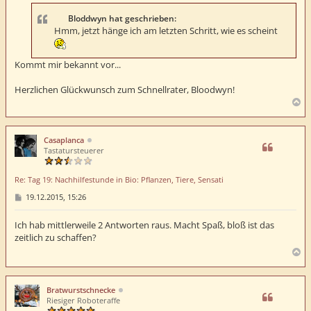
r
a
Bloddwyn hat geschrieben:
g
Hmm, jetzt hänge ich am letzten Schritt, wie es scheint
Kommt mir bekannt vor...
Herzlichen Glückwunsch zum Schnellrater, Bloodwyn!
N
a
c
h
Casaplanca
o
Tastatursteuerer
b
e
Re: Tag 19: Nachhilfestunde in Bio: Pflanzen, Tiere, Sensati
n
B
19.12.2015, 15:26
e
i
t
Ich hab mittlerweile 2 Antworten raus. Macht Spaß, bloß ist das
r
zeitlich zu schaffen?
a
g
N
a
c
h
Bratwurstschnecke
o
Riesiger Roboteraffe
b