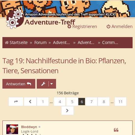
Registrieren
Anmelden
Startseite
Forum
Adventure-Treff
Adventure-Treff-Adventskalender
Community-ATAK 2015
Tag 19: Nachhilfestunde in Bio: Pflanzen,
Tiere, Sensationen
Antworten
156 Beiträge
1
…
4
5
6
7
8
…
11
Seite
6
von
Vorherige
11
Nächste
Bloddwyn
Logik-Lord