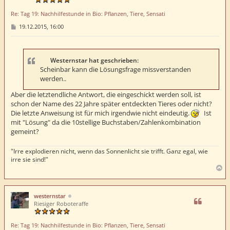
e
Re: Tag 19: Nachhilfestunde in Bio: Pflanzen, Tiere, Sensati
n
B
19.12.2015, 16:00
e
i
t
r
a
Westernstar hat geschrieben:
g
Scheinbar kann die Lösungsfrage missverstanden
werden..
Aber die letztendliche Antwort, die eingeschickt werden soll, ist
schon der Name des 22 Jahre später entdeckten Tieres oder nicht?
Die letzte Anweisung ist für mich irgendwie nicht eindeutig.
Ist
mit "Lösung" da die 10stellige Buchstaben/Zahlenkombination
gemeint?
"Irre explodieren nicht, wenn das Sonnenlicht sie trifft. Ganz egal, wie
irre sie sind!"
N
a
c
h
westernstar
o
Riesiger Roboteraffe
b
e
Re: Tag 19: Nachhilfestunde in Bio: Pflanzen, Tiere, Sensati
n