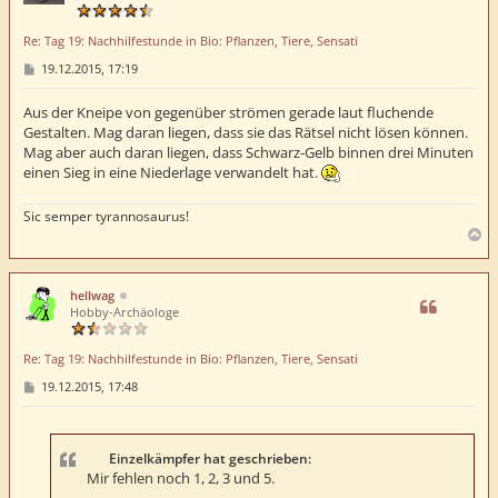
b
e
Re: Tag 19: Nachhilfestunde in Bio: Pflanzen, Tiere, Sensati
n
B
19.12.2015, 17:19
e
i
t
Aus der Kneipe von gegenüber strömen gerade laut fluchende
r
Gestalten. Mag daran liegen, dass sie das Rätsel nicht lösen können.
a
Mag aber auch daran liegen, dass Schwarz-Gelb binnen drei Minuten
g
einen Sieg in eine Niederlage verwandelt hat.
Sic semper tyrannosaurus!
N
a
c
h
hellwag
o
Hobby-Archäologe
b
e
Re: Tag 19: Nachhilfestunde in Bio: Pflanzen, Tiere, Sensati
n
B
19.12.2015, 17:48
e
i
t
r
a
Einzelkämpfer hat geschrieben:
g
Mir fehlen noch 1, 2, 3 und 5.