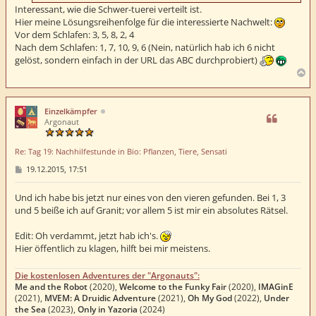
Interessant, wie die Schwer-tuerei verteilt ist.
Hier meine Lösungsreihenfolge für die interessierte Nachwelt:
Vor dem Schlafen: 3, 5, 8, 2, 4
Nach dem Schlafen: 1, 7, 10, 9, 6 (Nein, natürlich hab ich 6 nicht
gelöst, sondern einfach in der URL das ABC durchprobiert)
N
a
c
h
Einzelkämpfer
o
Argonaut
b
e
Re: Tag 19: Nachhilfestunde in Bio: Pflanzen, Tiere, Sensati
n
B
19.12.2015, 17:51
e
i
t
Und ich habe bis jetzt nur eines von den vieren gefunden. Bei 1, 3
r
und 5 beiße ich auf Granit; vor allem 5 ist mir ein absolutes Rätsel.
a
g
Edit: Oh verdammt, jetzt hab ich's.
Hier öffentlich zu klagen, hilft bei mir meistens.
Die kostenlosen Adventures der "Argonauts":
Me and the Robot
(2020),
Welcome to the Funky Fair
(2020),
IMAGinE
(2021),
MVEM: A Druidic Adventure
(2021),
Oh My God
(2022),
Under
the Sea
(2023),
Only in Yazoria
(2024)