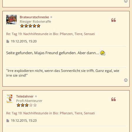
N
a
c
h
Bratwurstschnecke
o
Riesiger Roboteraffe
b
e
Re: Tag 19: Nachhilfestunde in Bio: Pflanzen, Tiere, Sensati
n
B
19.12.2015, 15:20
e
i
t
Seite gefunden, Majas Freund gefunden. Aber dann....
r
a
g
"Irre explodieren nicht, wenn das Sonnenlicht sie trifft. Ganz egal, wie
irre sie sind!"
N
a
c
h
Teledahner
o
Profi-Abenteurer
b
e
Re: Tag 19: Nachhilfestunde in Bio: Pflanzen, Tiere, Sensati
n
B
19.12.2015, 15:23
e
i
t