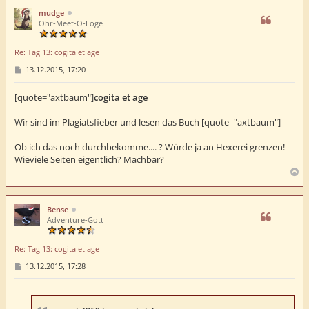
h
mudge
o
Ohr-Meet-O-Loge
b
e
Re: Tag 13: cogita et age
n
B
13.12.2015, 17:20
e
i
t
[quote="axtbaum"]
cogita et age
r
a
Wir sind im Plagiatsfieber und lesen das Buch [quote="axtbaum"]
g
Ob ich das noch durchbekomme.... ? Würde ja an Hexerei grenzen!
Wieviele Seiten eigentlich? Machbar?
N
a
c
h
Bense
o
Adventure-Gott
b
e
Re: Tag 13: cogita et age
n
B
13.12.2015, 17:28
e
i
t
r