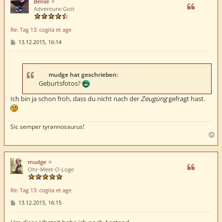
Bense
o
Adventure-Gott
b
e
Re: Tag 13: cogita et age
n
B
13.12.2015, 16:14
e
i
t
r
a
mudge hat geschrieben:
g
Geburtsfotos?
Ich bin ja schon froh, dass du nicht nach der
Zeugung
gefragt hast.
Sic semper tyrannosaurus!
N
a
c
h
mudge
o
Ohr-Meet-O-Loge
b
e
Re: Tag 13: cogita et age
n
B
13.12.2015, 16:15
e
i
t