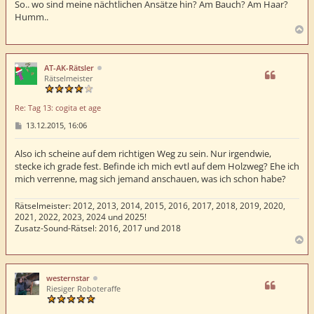
So.. wo sind meine nächtlichen Ansätze hin? Am Bauch? Am Haar?
Humm..
N
a
c
h
AT-AK-Rätsler
o
Rätselmeister
b
e
Re: Tag 13: cogita et age
n
B
13.12.2015, 16:06
e
i
t
Also ich scheine auf dem richtigen Weg zu sein. Nur irgendwie,
r
stecke ich grade fest. Befinde ich mich evtl auf dem Holzweg? Ehe ich
a
mich verrenne, mag sich jemand anschauen, was ich schon habe?
g
Rätselmeister: 2012, 2013, 2014, 2015, 2016, 2017, 2018, 2019, 2020,
2021, 2022, 2023, 2024 und 2025!
Zusatz-Sound-Rätsel: 2016, 2017 und 2018
N
a
c
h
westernstar
o
Riesiger Roboteraffe
b
e