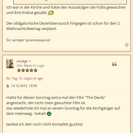
Ich war in der Kirche und habe den Aussätzigen die Füße gewaschen
und ihre Krätze gesalbt
Der obligatorische Dezemberrausch hingegen ist schon für den 2.
Weihnachtsfeiertag verplant.
Sic semper tyrannosaurus!
N
a
c
h
mudge
o
Ohr-Meet-O-Loge
b
e
Re: Tag 13: cogita et age
n
B
13.12.2015, 15:59
e
i
t
Hatte für diesen Sonntag extra mal den Film "The Devils"
r
angemacht, der nicht mein gesuchter Film ist,
a
das wiederhole ich mal an einem Sonntag für die Kirchgänger auf
g
dem Heimweg - heheh
(wobei ich den noch nicht komplett guckte)