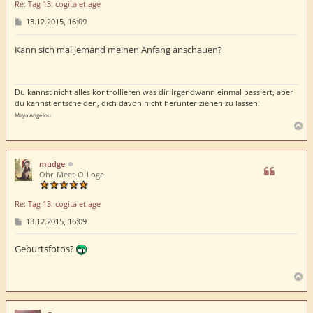
Re: Tag 13: cogita et age
n
B
13.12.2015, 16:09
e
i
t
Kann sich mal jemand meinen Anfang anschauen?
r
a
g
Du kannst nicht alles kontrollieren was dir irgendwann einmal passiert, aber
du kannst entscheiden, dich davon nicht herunter ziehen zu lassen.
Maya Angelou
N
a
c
h
mudge
o
Ohr-Meet-O-Loge
b
e
Re: Tag 13: cogita et age
n
B
13.12.2015, 16:09
e
i
t
Geburtsfotos?
r
a
g
N
a
c
h