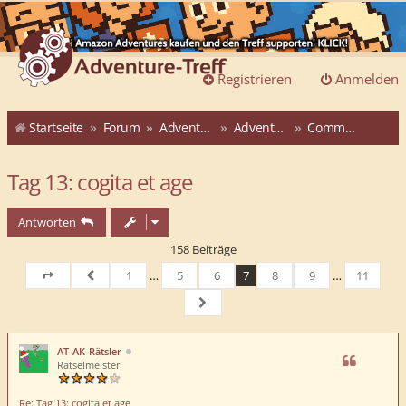
Registrieren
Anmelden
Startseite
Forum
Adventure-Treff
Adventure-Treff-Adventskalender
Community-ATAK 2015
Tag 13: cogita et age
Antworten
158 Beiträge
1
…
5
6
7
8
9
…
11
Seite
7
von
Vorherige
11
Nächste
AT-AK-Rätsler
Rätselmeister
Re: Tag 13: cogita et age