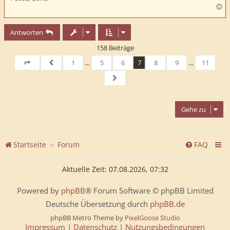
N
a
c
Antworten
h
o
158 Beiträge
b
e
1
…
5
6
7
8
9
…
11
n
Seite
7
von
Vorherige
11
Nächste
Gehe zu
Startseite
Forum
FAQ
Aktuelle Zeit: 07.08.2026, 07:32
Powered by
phpBB
® Forum Software © phpBB Limited
Deutsche Übersetzung durch
phpBB.de
phpBB Metro Theme by
PixelGoose Studio
Impressum
|
Datenschutz
|
Nutzungsbedingungen