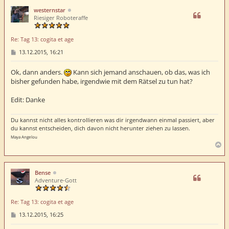
h
westernstar
o
Riesiger Roboteraffe
b
e
Re: Tag 13: cogita et age
n
B
13.12.2015, 16:21
e
i
t
Ok, dann anders.
Kann sich jemand anschauen, ob das, was ich
r
bisher gefunden habe, irgendwie mit dem Rätsel zu tun hat?
a
g
Edit: Danke
Du kannst nicht alles kontrollieren was dir irgendwann einmal passiert, aber
du kannst entscheiden, dich davon nicht herunter ziehen zu lassen.
Maya Angelou
N
a
c
h
Bense
o
Adventure-Gott
b
e
Re: Tag 13: cogita et age
n
B
13.12.2015, 16:25
e
i