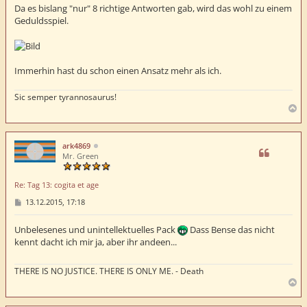
t
Da es bislang "nur" 8 richtige Antworten gab, wird das wohl zu einem
r
Geduldsspiel.
a
g
Immerhin hast du schon einen Ansatz mehr als ich.
Sic semper tyrannosaurus!
N
a
c
h
ark4869
o
Mr. Green
b
e
Re: Tag 13: cogita et age
n
B
13.12.2015, 17:18
e
i
t
Unbelesenes und unintellektuelles Pack
Dass Bense das nicht
r
kennt dacht ich mir ja, aber ihr andeen...
a
g
THERE IS NO JUSTICE. THERE IS ONLY ME. - Death
N
a
c