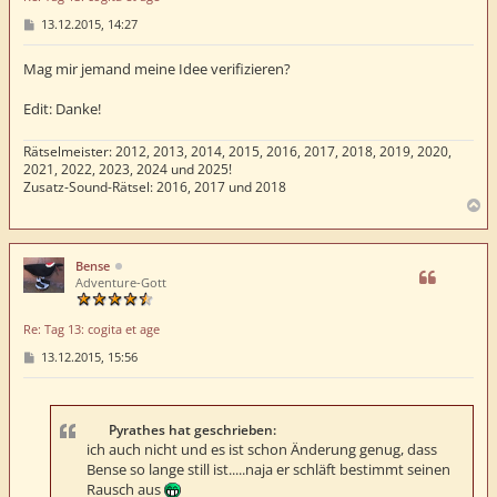
B
13.12.2015, 14:27
e
i
t
Mag mir jemand meine Idee verifizieren?
r
a
Edit: Danke!
g
Rätselmeister: 2012, 2013, 2014, 2015, 2016, 2017, 2018, 2019, 2020,
2021, 2022, 2023, 2024 und 2025!
Zusatz-Sound-Rätsel: 2016, 2017 und 2018
N
a
c
h
Bense
o
Adventure-Gott
b
e
Re: Tag 13: cogita et age
n
B
13.12.2015, 15:56
e
i
t
r
a
Pyrathes hat geschrieben:
g
ich auch nicht und es ist schon Änderung genug, dass
Bense so lange still ist.....naja er schläft bestimmt seinen
Rausch aus