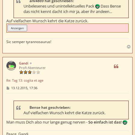
a
ark4869 hat geschrieben:
g
Unbelesenes und unintellektuelles Pack
Dass Bense
das nicht kennt dacht ich mir ja, aber ihr andeen...
Auf vielfachen Wunsch kehrt die Katze zurück.
Sic semper tyrannosaurus!
N
a
c
h
Gandi
o
Profi-Abenteurer
b
e
Re: Tag 13: cogita et age
n
B
13.12.2015, 17:36
e
i
t
r
a
Bense hat geschrieben:
g
Auf vielfachen Wunsch kehrt die Katze zurück.
Man muss Dich also nur lange genug nerven -
So einfach ist das!
Peace, Gandi