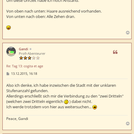
Um diese Uhrzeit habe ich noch Anstand.
r
a
Von oben nach unten: Haare ausreichend vorhanden.
g
Von unten nach oben: Alle Zehen dran.
N
a
c
h
Gandi
o
Profi-Abenteurer
b
e
Re: Tag 13: cogita et age
n
B
13.12.2015, 16:18
e
i
t
Also ich denke, ich habe inzwischen die Stadt mit der unklaren
r
Stufenanzahl gefunden.
a
Allerdings erschließt sich mir die Verbindung zu den "zwei Dritteln"
g
(welchen zwei Dritteln eigentlich
) dabei nicht.
Ich werde trotzdem von hier aus weitersuchen...
Peace, Gandi
N
a
c