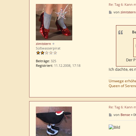
Re: Tag 6: Kann 
B
von
zimtstern
e
i
t
r
a
Be
g
zimtstern
Süßwasserpirat
Der P
Beiträge:
325
Registriert:
11.12.2008, 17:18
Ich dachte, es 
Umwege erhöhen
Queen of Serend
Re: Tag 6: Kann 
B
von
Bense
»
0
e
i
t
r
a