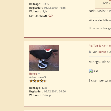
Ach -
Beiträge:
10385
Registriert:
03.12.2010, 16:35
Nein das ist die 
Wohnort:
Sylt
K
Kontaktdaten:
o
Worte sind die 
n
t
Bitte nicht für
a
k
t
d
a
Re: Tag 6: Kann 
t
B
von
Bense
»
0
e
e
n
i
v
t
Mir egal. Ich sp
o
r
n
a
e
g
Bense
l
Adventure-Gott
f
Sic semper tyra
a
n
Beiträge:
4286
t
Registriert:
03.12.2011, 09:56
Wohnort:
Düörpm