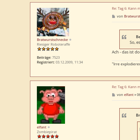
Re: Tag 6: Kann 
B
von
Bratwurs
e
i
t
r
a
Be
Bratwurstschnecke
g
So, e
Riesiger Roboteraffe
Ach - das ist 
Beiträge:
7523
Registriert:
03.12.2009, 11:34
"Irre explodieren
Re: Tag 6: Kann 
B
von
elfant
»
06
e
i
t
r
a
Br
g
elfant
Zombiepirat