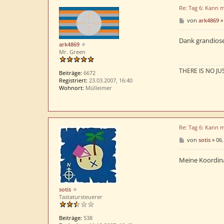
Re: Tag 6: Kann 
B
von
ark4869
e
i
t
Dank grandioser
ark4869
r
Mr. Green
a
g
THERE IS NO JUS
Beiträge:
6672
Registriert:
23.03.2007, 16:40
Wohnort:
Mülleimer
Re: Tag 6: Kann 
B
von
sotis
»
06.
e
i
t
Meine Koordina
r
a
g
sotis
Tastatursteuerer
Beiträge:
538