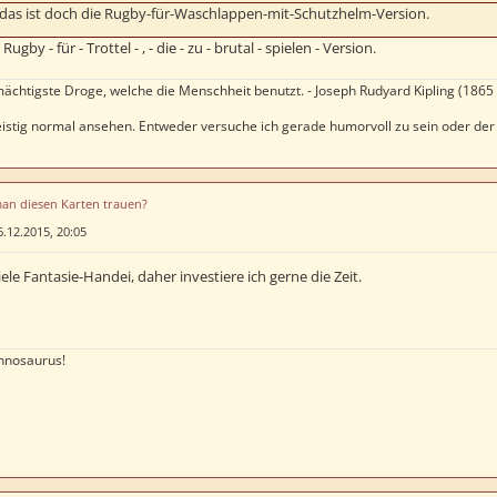
 das ist doch die Rugby-für-Waschlappen-mit-Schutzhelm-Version.
Rugby - für - Trottel - , - die - zu - brutal - spielen - Version.
mächtigste Droge, welche die Menschheit benutzt. - Joseph Rudyard Kipling (1865 
 geistig normal ansehen. Entweder versuche ich gerade humorvoll zu sein oder d
man diesen Karten trauen?
6.12.2015, 20:05
iele Fantasie-Handei, daher investiere ich gerne die Zeit.
nnosaurus!