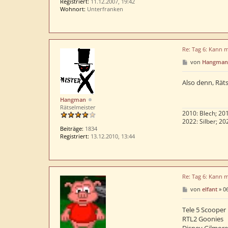
Registriert:
11.12.2007, 19:42
Wohnort:
Unterfranken
Re: Tag 6: Kann 
B
von
Hangman
e
i
t
Also denn, Räts
r
a
Hangman
g
Rätselmeister
2010: Blech; 201
2022: Silber; 20
Beiträge:
1834
Registriert:
13.12.2010, 13:44
Re: Tag 6: Kann 
B
von
elfant
»
06
e
i
t
Tele 5 Scooper
r
RTL2 Goonies
a
Disney Gilmore 