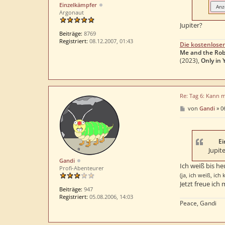
Einzelkämpfer
Argonaut
Jupiter?
Beiträge:
8769
Registriert:
08.12.2007, 01:43
Die kostenlose
Me and the Rob
(2023),
Only in 
Re: Tag 6: Kann 
B
von
Gandi
»
0
e
i
t
r
a
Ei
g
Jupit
Gandi
Ich weiß bis he
Profi-Abenteurer
(ja, ich weiß, ic
Jetzt freue ich
Beiträge:
947
Registriert:
05.08.2006, 14:03
Peace, Gandi