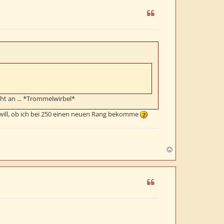
h
o
b
e
n
eht an ... *Trommelwirbel*
en will, ob ich bei 250 einen neuen Rang bekomme
N
a
c
h
o
b
e
n