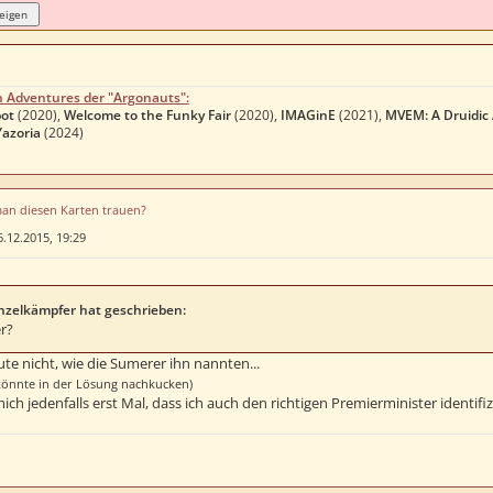
n Adventures der "Argonauts":
ot
(2020),
Welcome to the Funky Fair
(2020),
IMAGinE
(2021),
MVEM: A Druidic
Yazoria
(2024)
man diesen Karten trauen?
6.12.2015, 19:29
nzelkämpfer hat geschrieben:
er?
ute nicht, wie die Sumerer ihn nannten...
h könnte in der Lösung nachkucken)
 mich jedenfalls erst Mal, dass ich auch den richtigen Premierminister identifi