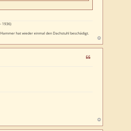
- 1936)
er Hammer hat wieder einmal den Dachstuhl beschädigt.
N
a
c
h
o
b
e
n
N
a
c