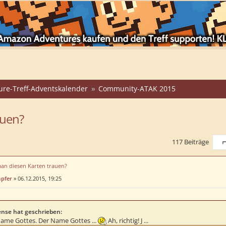
ure-Treff-Adventskalender
Community-ATAK 2015
auen?
117 Beiträge
S
man diesen Karten trauen?
mpfer
»
06.12.2015, 19:25
nse hat geschrieben:
ame Gottes. Der Name Gottes ...
Ah, richtig! J ...