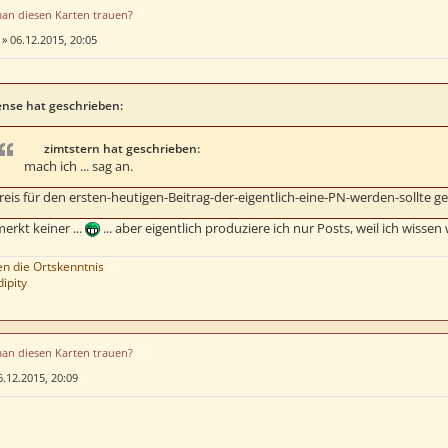
man diesen Karten trauen?
»
06.12.2015, 20:05
nse hat geschrieben:
zimtstern hat geschrieben:
mach ich ... sag an.
reis für den ersten-heutigen-Beitrag-der-eigentlich-eine-PN-werden-sollte g
merkt keiner ...
... aber eigentlich produziere ich nur Posts, weil ich wiss
 die Ortskenntnis
ipity
man diesen Karten trauen?
6.12.2015, 20:09