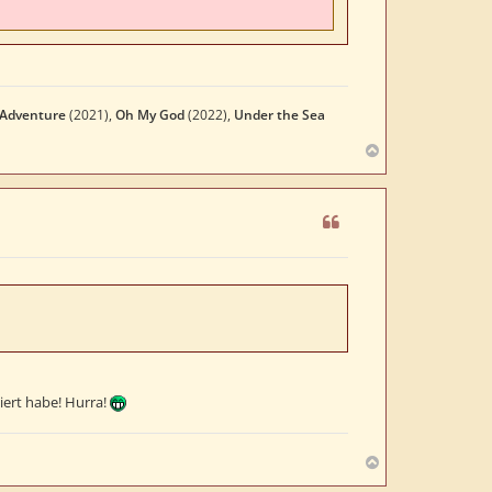
 Adventure
(2021),
Oh My God
(2022),
Under the Sea
N
a
c
h
o
b
e
n
ziert habe! Hurra!
N
a