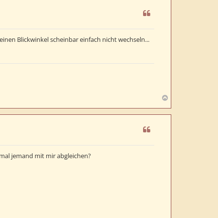
h
o
b
e
inen Blickwinkel scheinbar einfach nicht wechseln...
n
N
a
c
h
o
b
e
 mal jemand mit mir abgleichen?
n