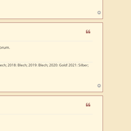
N
a
c
h
o
b
e
Forum.
n
lech; 2018: Blech; 2019: Blech; 2020: Gold! 2021: Silber;
N
a
c
h
o
b
e
n