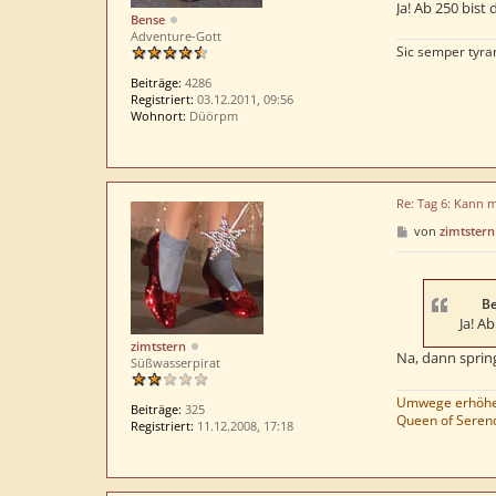
Ja! Ab 250 bist
g
Bense
Adventure-Gott
Sic semper tyra
Beiträge:
4286
Registriert:
03.12.2011, 09:56
Wohnort:
Düörpm
Re: Tag 6: Kann 
B
von
zimtstern
e
i
t
r
a
Be
g
Ja! A
zimtstern
Na, dann sprin
Süßwasserpirat
Umwege erhöhen
Beiträge:
325
Queen of Serend
Registriert:
11.12.2008, 17:18