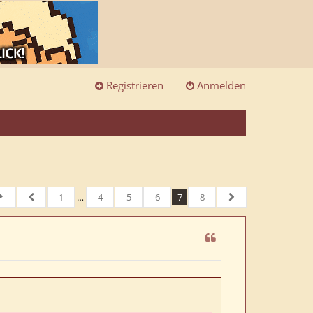
Registrieren
Anmelden
1
…
4
5
6
7
8
eite
7
von
Vorherige
8
Nächste