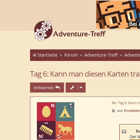
Startseite
Forum
Adventure-Treff
Advent
Tag 6: Kann man diesen Karten tr
Antworten
Re: Tag 6: Kann 
B
von
Einzelkä
e
i
t
r
a
Be
g
Der N