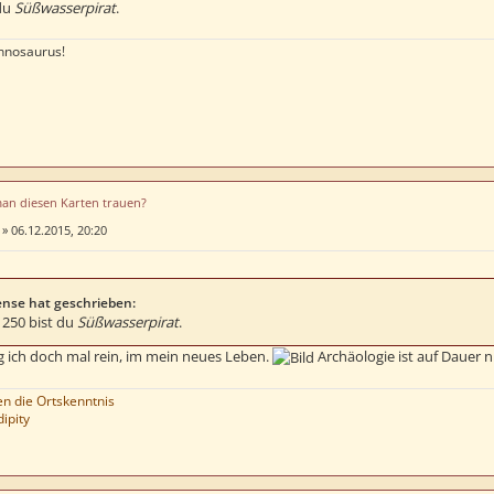
 du
Süßwasserpirat
.
nnosaurus!
man diesen Karten trauen?
»
06.12.2015, 20:20
nse hat geschrieben:
b 250 bist du
Süßwasserpirat
.
g ich doch mal rein, im mein neues Leben.
Archäologie ist auf Dauer n
 die Ortskenntnis
ipity