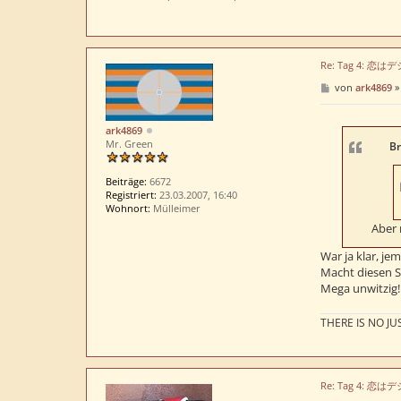
Re: Tag 4: 恋
B
von
ark4869
e
i
t
ark4869
r
Mr. Green
a
Br
g
Beiträge:
6672
Registriert:
23.03.2007, 16:40
Wohnort:
Mülleimer
Aber 
War ja klar, je
Macht diesen S
Mega unwitzig!
THERE IS NO JUS
Re: Tag 4: 恋