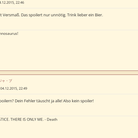
4.12.2015, 22:46
it Versmaß. Das spoilert nur unnötig. Trink lieber ein Bier.
nnosaurus!
はデジャ・ブ
»
04.12.2015, 22:49
lern? Dein Fehler täuscht ja alle! Also kein spoiler!
TICE. THERE IS ONLY ME. - Death