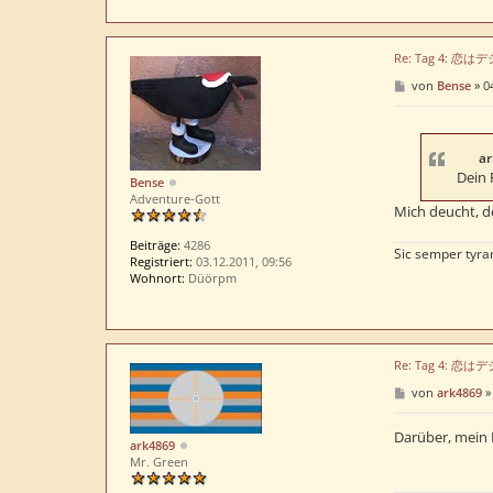
Re: Tag 4: 恋
B
von
Bense
»
0
e
i
t
r
a
ar
g
Dein 
Bense
Adventure-Gott
Mich deucht, de
Beiträge:
4286
Sic semper tyra
Registriert:
03.12.2011, 09:56
Wohnort:
Düörpm
Re: Tag 4: 恋
B
von
ark4869
e
i
t
Darüber, mein 
ark4869
r
Mr. Green
a
g