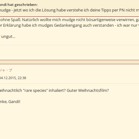
ndi hat geschrieben:
 "mudge - jetzt wo ich die Lösung habe verstehe ich deine Tipps per PN nicht me
ohne Spaß: Natürlich wollte mich mudge nicht bösartigerweise verwirren, ga
r Erklärung habe ich mudges Gedankengang auch verstanden - ich war nur 
r ungut...
はデジャ・ブ
04.12.2015, 22:38
ihnachtlich "rare species" inhaliert? Guter Weihnachtsfilm?
nke, Gandi!