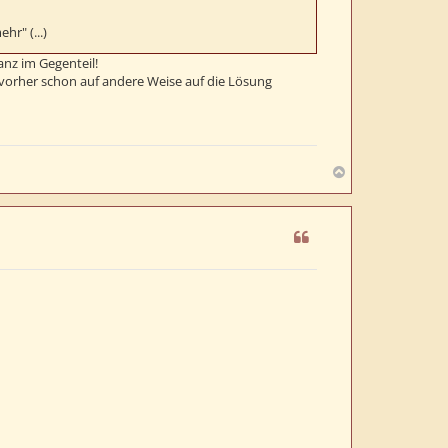
hr" (...)
nz im Gegenteil!
vorher schon auf andere Weise auf die Lösung
N
a
c
h
o
b
e
n