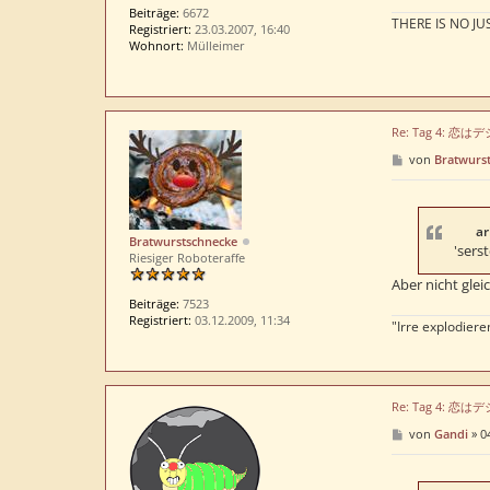
Beiträge:
6672
THERE IS NO JUS
Registriert:
23.03.2007, 16:40
Wohnort:
Mülleimer
Re: Tag 4: 恋
B
von
Bratwurs
e
i
t
r
a
ar
Bratwurstschnecke
g
'serst
Riesiger Roboteraffe
Aber nicht glei
Beiträge:
7523
Registriert:
03.12.2009, 11:34
"Irre explodieren
Re: Tag 4: 恋
B
von
Gandi
»
0
e
i
t
r