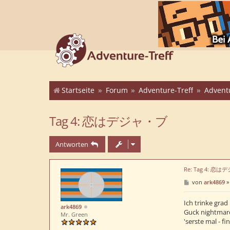
Startseite
Forum
Adventure-Treff
Advent
Tag 4: 恋はデジャ・ブ
Antworten
Re: Tag 4: 恋
B
von
ark4869
e
i
t
Ich trinke grad 
ark4869
r
Guck nightmare
Mr. Green
a
'serste mal - fi
g