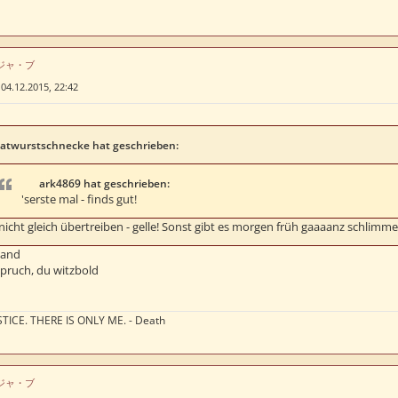
はデジャ・ブ
»
04.12.2015, 22:42
atwurstschnecke hat geschrieben:
ark4869 hat geschrieben:
'serste mal - finds gut!
nicht gleich übertreiben - gelle! Sonst gibt es morgen früh gaaaanz schlimm
mand
pruch, du witzbold
TICE. THERE IS ONLY ME. - Death
はデジャ・ブ