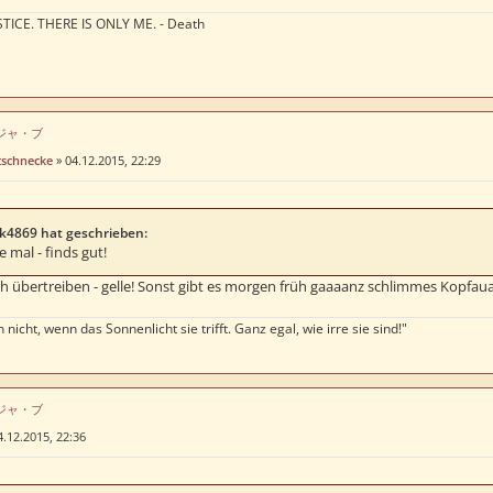
TICE. THERE IS ONLY ME. - Death
はデジャ・ブ
tschnecke
»
04.12.2015, 22:29
k4869 hat geschrieben:
e mal - finds gut!
ch übertreiben - gelle! Sonst gibt es morgen früh gaaaanz schlimmes Kopfau
 nicht, wenn das Sonnenlicht sie trifft. Ganz egal, wie irre sie sind!"
はデジャ・ブ
4.12.2015, 22:36