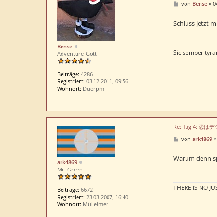
B
von
Bense
»
0
e
i
t
Schluss jetzt m
r
a
g
Bense
Sic semper tyra
Adventure-Gott
Beiträge:
4286
Registriert:
03.12.2011, 09:56
Wohnort:
Düörpm
Re: Tag 4: 恋
B
von
ark4869
e
i
t
Warum denn spoi
ark4869
r
Mr. Green
a
g
THERE IS NO JUS
Beiträge:
6672
Registriert:
23.03.2007, 16:40
Wohnort:
Mülleimer