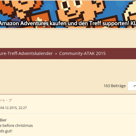
ure-Treff-Adventskalender
Community-ATAK 2015
163 Beiträge
S
はデジャ・ブ
»
04.12.2015, 22:27
Bier
 before christmas
nds gut!