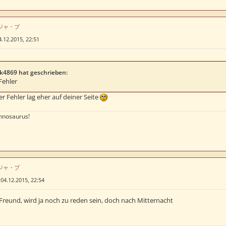
はデジャ・ブ
4.12.2015, 22:51
k4869 hat geschrieben:
Fehler
r Fehler lag eher auf deiner Seite
nnosaurus!
はデジャ・ブ
»
04.12.2015, 22:54
Freund, wird ja noch zu reden sein, doch nach Mitternacht