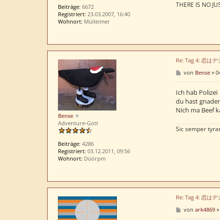
THERE IS NO JUS
Beiträge:
6672
Registriert:
23.03.2007, 16:40
Wohnort:
Mülleimer
Re: Tag 4: 恋
B
von
Bense
»
0
e
i
t
Ich hab Polizei
r
du hast gnaden
a
Nich ma Beef k
g
Bense
Adventure-Gott
Sic semper tyra
Beiträge:
4286
Registriert:
03.12.2011, 09:56
Wohnort:
Düörpm
Re: Tag 4: 恋
B
von
ark4869
e