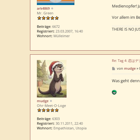
i
t
Medienopfer! J
ark4869
r
Mr. Green
a
Vor allem im B
g
Beiträge:
6672
THERE IS NO JUS
Registriert:
23.03.2007, 16:40
Wohnort:
Mülleimer
Re: Tag 4: 恋
B
von
mudge
»
e
i
t
Was geht denn 
r
a
g
mudge
Ohr-Meet-O-Loge
Beiträge:
6303
Registriert:
30.11.2011, 22:40
Wohnort:
Empathistan, Utopia