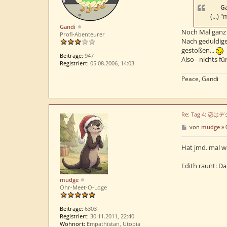
a
Ga
g
(...)
Gandi
Noch Mal ganz 
Profi-Abenteurer
Nach geduldige
gestoßen...
Beiträge:
947
Also - nichts fü
Registriert:
05.08.2006, 14:03
Peace, Gandi
Re: Tag 4: 恋
B
von
mudge
»
e
i
t
Hat jmd. mal we
r
a
Edith raunt: Da
g
mudge
Ohr-Meet-O-Loge
Beiträge:
6303
Registriert:
30.11.2011, 22:40
Wohnort:
Empathistan, Utopia