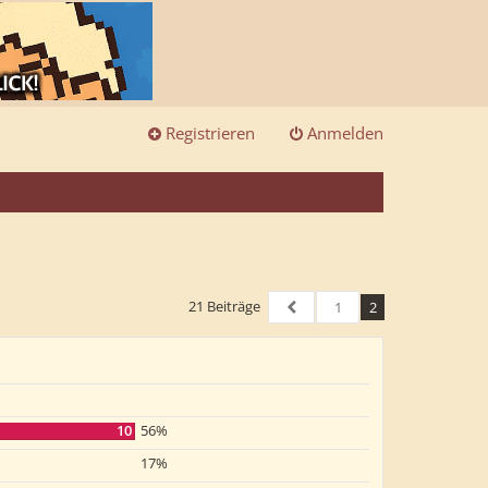
Registrieren
Anmelden
21 Beiträge
1
2
Vorherige
10
56%
17%