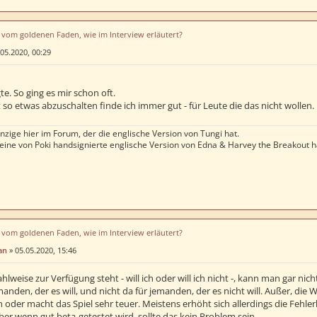
u vom goldenen Faden, wie im Interview erläutert?
05.2020, 00:29
te. So ging es mir schon oft.
 so etwas abzuschalten finde ich immer gut - für Leute die das nicht wollen.
nzige hier im Forum, der die englische Version von Tungi hat.
 eine von Poki handsignierte englische Version von Edna & Harvey the Breakout h
u vom goldenen Faden, wie im Interview erläutert?
an
»
05.05.2020, 15:46
weise zur Verfügung steht - will ich oder will ich nicht -, kann man gar nicht
manden, der es will, und nicht da für jemanden, der es nicht will. Außer, di
 oder macht das Spiel sehr teuer. Meistens erhöht sich allerdings die Fehle
er wenn gut beta-getestet wird, sollte das kein Problem sein.