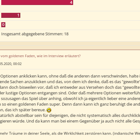
4
1
0
Insgesamt abgegebene Stimmen:
18
u vom goldenen Faden, wie im Interview erläutert?
05.2020, 00:02
Optionen anklicken kann, ohne daß die anderen dann verschwinden, halte ic
ende Sachen anzuklicken und das, von dem ich denke, daß es das "gewollte" 
dann doch bisweilen vor, daß ich entweder aus Versehen doch das "gewollte"
der lustige Optionen entgangen sind. Oder daß mehrere Optionen weiterführt
sozusagen das Spiel über anhing, obwohl ich ja eigentlich lieber eine andere
h so einen goldenen Faden super. Denn dann kann ich ganz beruhigt die and
n, das ich später bereue.
natürlich abstellbar sein für diejenigen, die nicht systematisch alles durchkli
gieren würde. Und da kann man bei einem Gegenüber ja auch nicht alle Ge
hr Träume in deiner Seele, als die Wirklichkeit zerstören kann. (indianische We