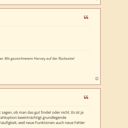
a
c
h
o
b
e
n
at. Mit gezeichnetem Harvey auf der Rückseite!
N
a
c
h
o
b
e
 sagen, ob man das gut findet oder nicht. Es ist ja
n
e Wahloption beeinträchtigt grundlegende
rhäufigkeit, weil neue Funktionen auch neue Fehler