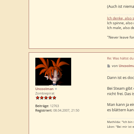
o
n
(Auch ist niem
t
a
Ich denke, also s
k
Ich spinne, also 
t
d
Ich male, also de
a
t
"Never leave for
e
n
v
o
Re: Was hältst d
n
L
B
von
Uncoolm
o
e
m
i
a
t
Dann ist es do
r
a
Bei Steam gibt 
Uncoolman
g
Zombiepirat
nicht frei. Das 
Man kann ja ei
Beiträge:
12763
es blättern kan
Registriert:
08.04.2007, 21:50
Mathilda: "Ich bin
Léon: "Bei mir ist