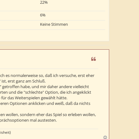
22%
6%
Keine Stimmen
h es normalerweise so, daß ich versuche, erst eher
ist, erst ganz am Schluß.
 getroffen habe, und mir daher andere vielleicht
en und die "schlechte" Option, die ich angeklickt
 für das Weiterspielen gewählt hätte.
eren Optionen anklicken und weiß, daß da nichts
cken wollen, sondern eher das Spiel so erleben wollen,
sprächsoptionen mal austesten.
isheit)
N