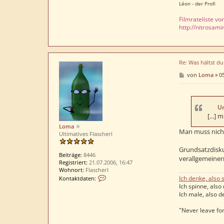
Léon - der Profi
Filmrateliste vo
http://nitrosami
Re: Was hältst d
B
von
Loma
»
05
e
i
t
r
a
U
g
[...]
Loma
Man muss nicht
Ultimatives Flascherl
Grundsatzdiskus
Beiträge:
8446
verallgemeiner
Registriert:
21.07.2006, 16:47
Wohnort:
Flascherl
K
Ich denke, also s
Kontaktdaten:
o
Ich spinne, also 
n
Ich male, also de
t
a
"Never leave for
k
t