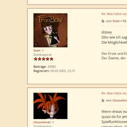
Re: Was hältst d
B
von
Sven
»
05.
e
i
t
@Joey
r
Dito wie ich sag
a
Die Möglichkeit
g
Sven
Der Erste und Ei
Zombiepirat
Der Zweite, der
Beiträge:
20982
Registriert:
09.05.2005, 23:37
Re: Was hältst d
B
von
Uncoolm
e
i
t
Wenn etwas wahl
r
quasi da für je
a
Spielfunktionen
Uncoolman
g
Zombiepirat
verursachen. Ab