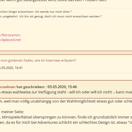
 schon längst erwachsen. Ich werde nur noch älter."
 es umgekehrt. Ich bin alt genug, doch ich muss noch erwachsen werden."
n Nitrosamin:
n.bplaced.net
u vom goldenen Faden, wie im Interview erläutert?
.05.2020, 16:41
ncoolman
hat geschrieben:
↑
05.05.2020, 15:46
etwas wahlweise zur Verfügung steht - will ich oder will ich nicht -, kann ma
, weil man völlig unabhängig von der Wahlmöglichkeit etwas gut oder schle
n meiner Seite:
, Minispiele/Rätsel überspringen zu können, finde ich grundsätzlich immer 
n, da es für mich bei Adventures schlicht ein schlechtes Design ist, etwas "