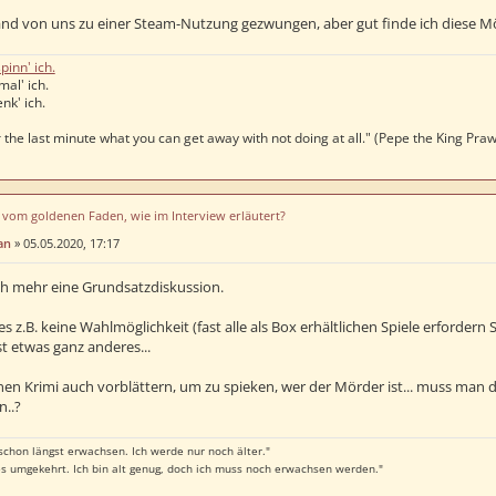
and von uns zu einer Steam-Nutzung gezwungen, aber gut finde ich diese Mög
pinn' ich.
mal' ich.
nk' ich.
 the last minute what you can get away with not doing at all." (Pepe the King Pra
u vom goldenen Faden, wie im Interview erläutert?
an
»
05.05.2020, 17:17
ch mehr eine Grundsatzdiskussion.
es z.B. keine Wahlmöglichkeit (fast alle als Box erhältlichen Spiele erfordern 
ist etwas ganz anderes...
nen Krimi auch vorblättern, um zu spieken, wer der Mörder ist... muss man
n..?
 schon längst erwachsen. Ich werde nur noch älter."
 es umgekehrt. Ich bin alt genug, doch ich muss noch erwachsen werden."