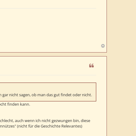
N
a
c
h
o
b
e
n
n gar nicht sagen, ob man das gut findet oder nicht.
cht finden kann.
schlecht, auch wenn ich nicht gezwungen bin, diese
Unnützes" (nicht für die Geschichte Relevantes)