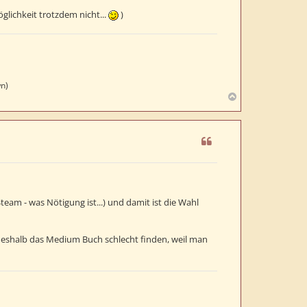
lichkeit trotzdem nicht...
)
wn)
N
a
c
h
o
b
e
n
Steam - was Nötigung ist...) und damit ist die Wahl
 deshalb das Medium Buch schlecht finden, weil man