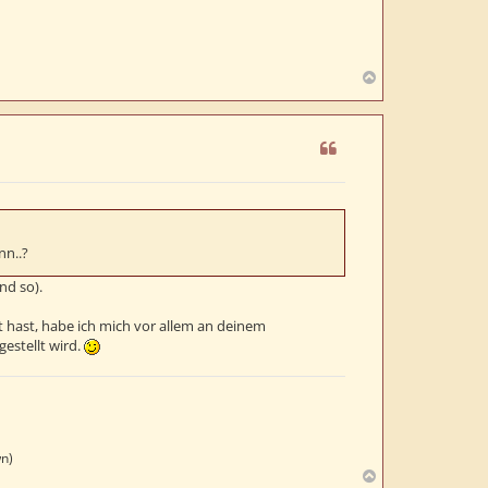
N
a
c
h
o
b
e
n
nn..?
nd so).
t hast, habe ich mich vor allem an deinem
estellt wird.
wn)
N