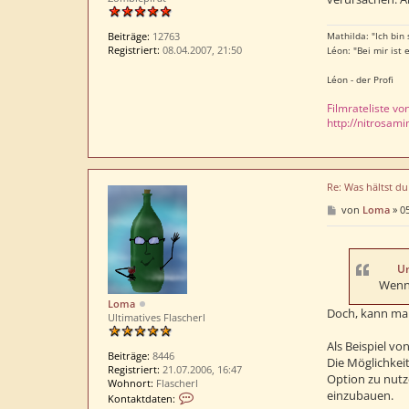
Mathilda: "Ich bin
Beiträge:
12763
Registriert:
08.04.2007, 21:50
Léon: "Bei mir ist
Léon - der Profi
Filmrateliste vo
http://nitrosami
Re: Was hältst d
B
von
Loma
»
05
e
i
t
r
a
U
g
Wenn 
Loma
Doch, kann man
Ultimatives Flascherl
Als Beispiel vo
Beiträge:
8446
Die Möglichkeit
Registriert:
21.07.2006, 16:47
Option zu nutze
Wohnort:
Flascherl
einzubauen.
K
Kontaktdaten: