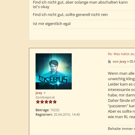
Find ich nicht gut, aber solange man abschalten kann
ist's okay
Find ich nicht gut, sollte generell nicht rein
Ist mir eigentlich egal
Re: Was hältst d
B
von
Joey
»
05.
e
i
t
Wenn man alle 
r
unwichtig kling
a
Leider kam es 
g
interessante o
Joey
habe, mir dann 
Zombiepirat
Daher fände ic
"passieren" kan
Beiträge:
10232
Aber es sollte 
Registriert:
20.04.2010, 14:40
wie man RL rea
Behalte immer me