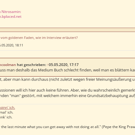
n Nitrosamin:
n.bplaced.net
u vom goldenen Faden, wie im Interview erläutert?
.05.2020, 18:11
ncoolman
hat geschrieben:
↑
05.05.2020, 17:17
 muss man deshalb das Medium Buch schlecht finden, weil man es blättern ka
, aber man kann durchaus (nicht zuletzt wegen freier Meinungsäußerung u
sionen will ich hier auch keine führen. Aber, wie du wahrscheinlich gemerk
nden "man" gestört, mit welchem immerhin eine Grundsatzbehauptung aufg
pinn' ich.
mal' ich.
nk' ich.
 the last minute what you can get away with not doing at all." (Pepe the King Pra