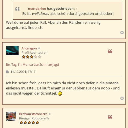
t
r
a
mandarino
hat geschrieben:
↑
g
Es ist
well done
, also schön durchgebraten und lecker!
Well done auf jeden Fall. Aber an den Rändern ein wenig
ausgefranst, finde ich.
N
a
c
h
Ancalagon
o
Profi-Abenteurer
b
e
Re: Tag 11: Monströse Schnitzeljagd
n
B
11.12.2024, 17:11
e
i
t
Ich bin schon froh, dass ich mich da nicht noch tiefer in die Materie
r
einlesen musste... Da läuft einem ja der Sabber aus dem Kopp - und
a
das nicht wegen der Schnitzel.
g
N
a
c
h
Bratwurstschnecke
o
Riesiger Roboteraffe
b
e