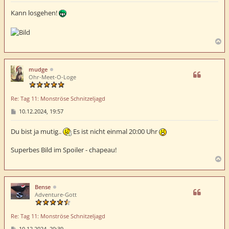
i
t
Kann losgehen!
r
a
g
N
a
c
h
mudge
o
Ohr-Meet-O-Loge
b
e
Re: Tag 11: Monströse Schnitzeljagd
n
B
10.12.2024, 19:57
e
i
t
Du bist ja mutig..
Es ist nicht einmal 20:00 Uhr
r
a
Superbes Bild im Spoiler - chapeau!
g
N
a
c
h
Bense
o
Adventure-Gott
b
e
Re: Tag 11: Monströse Schnitzeljagd
n
B
10.12.2024, 20:39