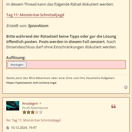
t
In diesem Thread kann das folgende Rätsel diskutiert werden:
r
a
Tag 11: Monströse Schnitzeljagd
g
Erstellt von:
SpionAtom
Bitte während der Rätselzeit keine Tipps oder gar die Lösung
öffentlich posten. Posts werden in diesem Fall zensiert.
Nach
Einsendeschluss darf ohne Einschränkungen diskutiert werden.
Auflösung:
Spiele jetzt das Mini-Adventure über eine Oma und ihre Haushalts-Aufgaben:
https://spionatom.itch.io/oma-inge
N
a
c
h
Ancalagon
o
Profi-Abenteurer
b
e
Re: Tag 11: Monströse Schnitzeljagd
n
B
10.12.2024, 19:47
e