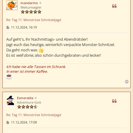
h
mandarino
o
Weltumsegler
b
e
Re: Tag 11: Monströse Schnitzeljagd
n
B
11.12.2024, 16:19
e
i
t
Auf geht's, ihr Nachmittags- und Abendrätsler!
r
Jagt euch das heutige, winterlich verpackte Monster-Schnitzel.
a
Da geht noch was
g
Es ist
well done
, also schön durchgebraten und lecker!
Ich habe nie alle Tassen im Schrank.
In einer ist immer Kaffee.
N
a
c
h
Esmeralda
o
Adventure-Gott
b
e
Re: Tag 11: Monströse Schnitzeljagd
n
B
11.12.2024, 17:09
e
i