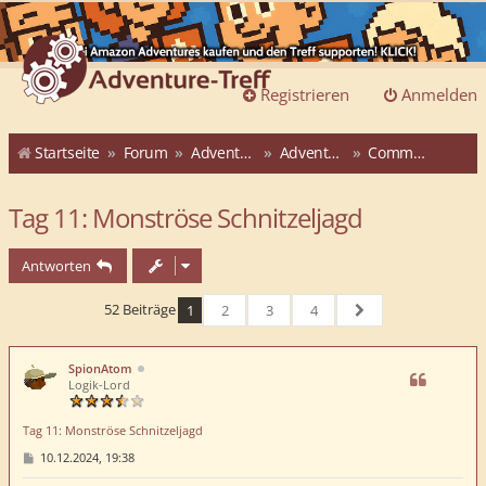
Registrieren
Anmelden
Startseite
Forum
Adventure-Treff
Adventure-Treff-Adventskalender
Community-ATAK 2024
Tag 11: Monströse Schnitzeljagd
Antworten
52 Beiträge
1
2
3
4
Nächste
SpionAtom
Logik-Lord
Tag 11: Monströse Schnitzeljagd
B
10.12.2024, 19:38
e
i