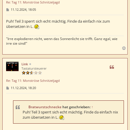
Re: Tag 11: Monströse Schnitzeljagd
n
B
11.12.2024, 18:05
e
i
t
Puh! Teil 3 sperrt sich echt mächtig. Finde da einfach nix zum
r
übersetzen in L.
a
g
"Irre explodieren nicht, wenn das Sonnenlicht sie trifft. Ganz egal, wie
irre sie sind!"
N
a
c
h
Link
o
Tastatursteuerer
b
e
Re: Tag 11: Monströse Schnitzeljagd
n
B
11.12.2024, 18:20
e
i
t
r
a
Bratwurstschnecke
hat geschrieben:
↑
g
Puh! Teil 3 sperrt sich echt mächtig. Finde da einfach nix
zum übersetzen in L.