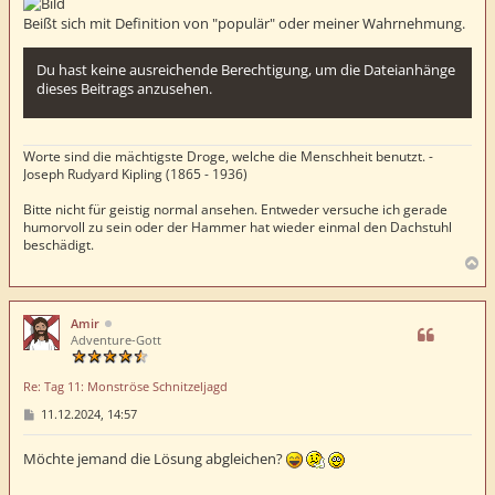
g
Beißt sich mit Definition von "populär" oder meiner Wahrnehmung.
Du hast keine ausreichende Berechtigung, um die Dateianhänge
dieses Beitrags anzusehen.
Worte sind die mächtigste Droge, welche die Menschheit benutzt. -
Joseph Rudyard Kipling (1865 - 1936)
Bitte nicht für geistig normal ansehen. Entweder versuche ich gerade
humorvoll zu sein oder der Hammer hat wieder einmal den Dachstuhl
beschädigt.
N
a
c
h
Amir
o
Adventure-Gott
b
e
Re: Tag 11: Monströse Schnitzeljagd
n
B
11.12.2024, 14:57
e
i
t
Möchte jemand die Lösung abgleichen?
r
a