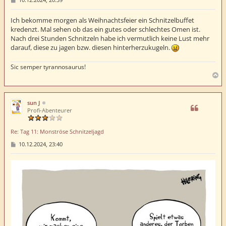
e
i
t
Ich bekomme morgen als Weihnachtsfeier ein Schnitzelbuffet
r
kredenzt. Mal sehen ob das ein gutes oder schlechtes Omen ist.
a
Nach drei Stunden Schnitzeln habe ich vermutlich keine Lust mehr
g
darauf, diese zu jagen bzw. diesen hinterherzukugeln.
Sic semper tyrannosaurus!
N
a
c
h
sun J
o
Profi-Abenteurer
b
e
Re: Tag 11: Monströse Schnitzeljagd
n
B
10.12.2024, 23:40
e
i
t
r
a
g