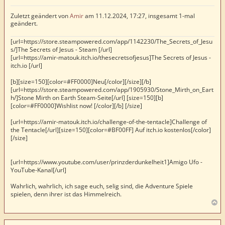
g
Zuletzt geändert von
Amir
am 11.12.2024, 17:27, insgesamt 1-mal
geändert.
[url=https://store.steampowered.com/app/1142230/The_Secrets_of_Jesu
s/]The Secrets of Jesus - Steam [/url]
[url=https://amir-matouk.itch.io/thesecretsofjesus]The Secrets of Jesus -
itch.io [/url]
[b][size=150][color=#FF0000]Neu[/color][/size][/b]
[url=https://store.steampowered.com/app/1905930/Stone_Mirth_on_Eart
h/]Stone Mirth on Earth Steam-Seite[/url] [size=150][b]
[color=#FF0000]Wishlist now! [/color][/b] [/size]
[url=https://amir-matouk.itch.io/challenge-of-the-tentacle]Challenge of
the Tentacle[/url][size=150][color=#BF00FF] Auf itch.io kostenlos[/color]
[/size]
[url=https://www.youtube.com/user/prinzderdunkelheit1]Amigo Ufo -
YouTube-Kanal[/url]
Wahrlich, wahrlich, ich sage euch, selig sind, die Adventure Spiele
spielen, denn ihrer ist das Himmelreich.
N
a
c