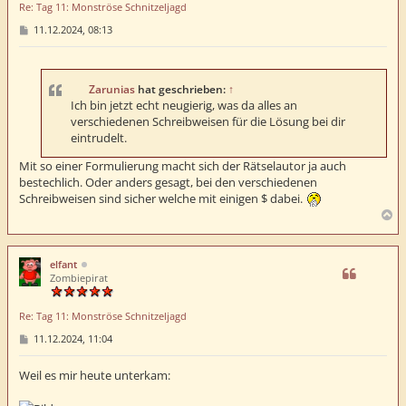
Re: Tag 11: Monströse Schnitzeljagd
n
B
11.12.2024, 08:13
e
i
t
r
a
Zarunias
hat geschrieben:
↑
g
Ich bin jetzt echt neugierig, was da alles an
verschiedenen Schreibweisen für die Lösung bei dir
eintrudelt.
Mit so einer Formulierung macht sich der Rätselautor ja auch
bestechlich. Oder anders gesagt, bei den verschiedenen
Schreibweisen sind sicher welche mit einigen $ dabei.
N
a
c
h
elfant
o
Zombiepirat
b
e
Re: Tag 11: Monströse Schnitzeljagd
n
B
11.12.2024, 11:04
e
i
t
Weil es mir heute unterkam:
r
a