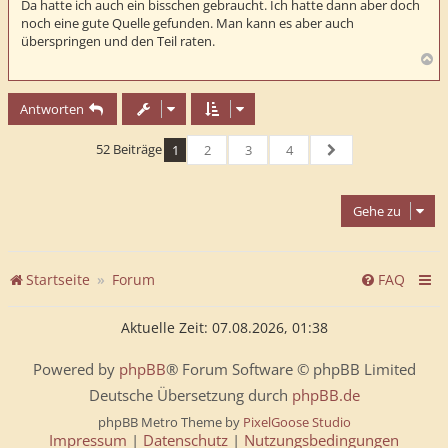
Da hatte ich auch ein bisschen gebraucht. Ich hatte dann aber doch
noch eine gute Quelle gefunden. Man kann es aber auch
überspringen und den Teil raten.
N
a
c
Antworten
h
o
b
52 Beiträge
1
2
3
4
e
Nächste
n
Gehe zu
Startseite
Forum
FAQ
Aktuelle Zeit: 07.08.2026, 01:38
Powered by
phpBB
® Forum Software © phpBB Limited
Deutsche Übersetzung durch
phpBB.de
phpBB Metro Theme by
PixelGoose Studio
Impressum
|
Datenschutz
|
Nutzungsbedingungen