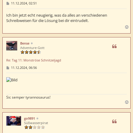
B
11.12.2024, 02:51
e
i
t
Ich bin jetzt echt neugierig, was da alles an verschiedenen
r
Schreibweisen für die Lösung bei dir eintrudelt.
a
g
N
a
c
h
Bense
o
Adventure-Gott
b
e
Re: Tag 11: Monströse Schnitzeljagd
n
B
11.12.2024, 06:56
e
i
t
r
a
g
Sic semper tyrannosaurus!
N
a
c
h
go9891
o
Süßwasserpirat
b
e