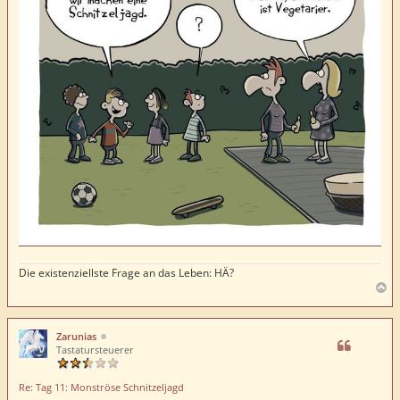
Die existenziellste Frage an das Leben: HÄ?
N
a
c
h
Zarunias
o
Tastatursteuerer
b
e
Re: Tag 11: Monströse Schnitzeljagd
n