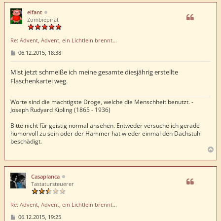
c
h
elfant
o
Zombiepirat
b
e
Re: Advent, Advent, ein Lichtlein brennt...
n
B
06.12.2015, 18:38
e
i
t
Mist jetzt schmeiße ich meine gesamte diesjährig erstellte
r
Flaschenkartei weg.
a
g
Worte sind die mächtigste Droge, welche die Menschheit benutzt. -
Joseph Rudyard Kipling (1865 - 1936)
Bitte nicht für geistig normal ansehen. Entweder versuche ich gerade
humorvoll zu sein oder der Hammer hat wieder einmal den Dachstuhl
beschädigt.
N
a
c
h
Casaplanca
o
Tastatursteuerer
b
e
Re: Advent, Advent, ein Lichtlein brennt...
n
B
06.12.2015, 19:25