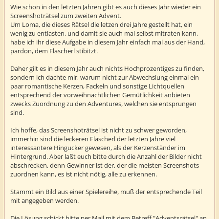
t
Wie schon in den letzten Jahren gibt es auch dieses Jahr wieder ein
r
Screenshoträtsel zum zweiten Advent.
a
Um Loma, die dieses Rätsel die letzen drei Jahre gestellt hat, ein
g
wenig zu entlasten, und damit sie auch mal selbst mitraten kann,
habe ich ihr diese Aufgabe in diesem Jahr einfach mal aus der Hand,
pardon, dem Flascherl stibitzt.
Daher gilt es in diesem Jahr auch nichts Hochprozentiges zu finden,
sondern ich dachte mir, warum nicht zur Abwechslung einmal ein
paar romantische Kerzen, Fackeln und sonstige Lichtquellen
entsprechend der vorweihnachtlichen Gemütlichkeit anbieten
zwecks Zuordnung zu den Adventures, welchen sie entsprungen
sind.
Ich hoffe, das Screenshoträtsel ist nicht zu schwer geworden,
immerhin sind die leckeren Flascherl der letzten Jahre viel
interessantere Hingucker gewesen, als der Kerzenständer im
Hintergrund. Aber laßt euch bitte durch die Anzahl der Bilder nicht
abschrecken, denn Gewinner ist der, der die meisten Screenshots
zuordnen kann, es ist nicht nötig, alle zu erkennen.
Stammt ein Bild aus einer Spielereihe, muß der entsprechende Teil
mit angegeben werden.
Die Lösung schickt bitte per Mail mit dem Betreff "Adventsrätsel" an