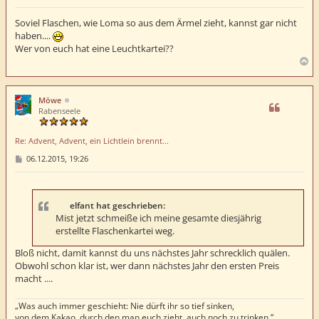
e
i
t
Soviel Flaschen, wie Loma so aus dem Ärmel zieht, kannst gar nicht
r
haben....
a
Wer von euch hat eine Leuchtkartei??
g
N
a
c
h
Möwe
o
Rabenseele
b
e
Re: Advent, Advent, ein Lichtlein brennt...
n
B
06.12.2015, 19:26
e
i
t
r
a
elfant hat geschrieben:
g
Mist jetzt schmeiße ich meine gesamte diesjährig
erstellte Flaschenkartei weg.
Bloß nicht, damit kannst du uns nächstes Jahr schrecklich quälen.
Obwohl schon klar ist, wer dann nächstes Jahr den ersten Preis
macht ....
„Was auch immer geschieht: Nie dürft ihr so tief sinken,
von dem Kakao, durch den man euch zieht, auch noch zu trinken.“