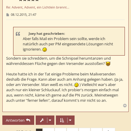
e
Re: Advent, Advent, ein Lichtlein brennt...
n
B
08.12.2015, 21:47
e
i
t
r
a
Joey hat geschrieben:
g
Aber falls Mail ein Problem sein sollte, werde ich
natürlich auch per PM eingesendete Lösungen nicht
ignorieren.
Sondern sie schreddern, um die Schnipsel herumtanzen und
währenddessen Flüche gegen den Versender ausstoßen?
Heute hatte ich in der Tat einige Probleme beim Mailversenden
deshalb die Frage. Kann aber auch am Anhang gelegen haben. (Ja ja,
oder am Versender. Man weiß es nicht.
) Vielleicht war's aber
auch nur ein kleiner Schluckauf. Ich probier's morgen einfach mal
aus, wenn nicht, käme ich gerne auf die PN zurück. Meinetwegen
auch unter "ferner liefen", darauf kommt's mir nicht so an.
N
a
c
Antworten
h
o
b