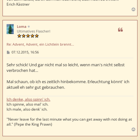
Erich Kästner
N
a
c
h
Loma
o
Ultimatives Flascherl
b
e
Re: Advent, Advent, ein Lichtlein brennt...
n
B
07.12.2015, 16:56
e
i
t
Sehr schick! Und gar nicht mal so leicht, wenn man's nicht selbst
r
verbrochen hat...
a
g
Mal schaun, ob ich es zeitlich hinbekomme. Erleuchtung könnt' ich
aktuell eh sehr gut gebrauchen.
Ich denke, also spinn' ich.
Ich spinne, also mal' ich.
Ich male, also denk' ich.
"Never leave for the last minute what you can get away with not doing at
all." (Pepe the King Prawn)
N
a
c