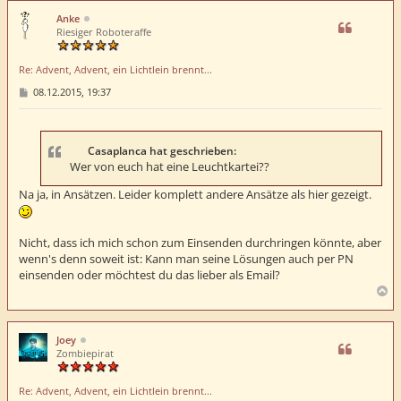
h
Anke
o
Riesiger Roboteraffe
b
e
Re: Advent, Advent, ein Lichtlein brennt...
n
B
08.12.2015, 19:37
e
i
t
r
a
Casaplanca hat geschrieben:
g
Wer von euch hat eine Leuchtkartei??
Na ja, in Ansätzen. Leider komplett andere Ansätze als hier gezeigt.
Nicht, dass ich mich schon zum Einsenden durchringen könnte, aber
wenn's denn soweit ist: Kann man seine Lösungen auch per PN
einsenden oder möchtest du das lieber als Email?
N
a
c
h
Joey
o
Zombiepirat
b
e
Re: Advent, Advent, ein Lichtlein brennt...
n