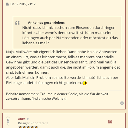
B
08.12.2015, 21:12
e
i
t
r
a
Anke hat geschrieben:
g
Nicht, dass ich mich schon zum Einsenden durchringen
könnte, aber wenn's denn soweit ist: Kann man seine
Lösungen auch per PN einsenden oder möchtest du das
lieber als Email?
Naja, Mail wäre mir eigentlich lieber. Dann habe ich alle Antworten
an einem Ort, was es leichter macht, falls es mehrere potentielle
Gewinner gibt und die Zeit des Einsendens zählt. Und Mail muß ja
angeboten werden, damit auch die, die nicht im Forum angemeldet
sind, teilnehmen können.
Aber falls Mail ein Problem sein sollte, werde ich natürlich auch per
PM eingesendete Lösungen nicht ignorieren.
Behalte immer mehr Träume in deiner Seele, als die Wirklichkeit
zerstören kann. (indianische Weisheit)
N
a
c
h
Anke
o
Riesiger Roboteraffe
b