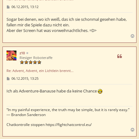
n
B
06.12.2015, 13:12
e
i
t
Sogar bei denen, wo ich weiß, das ich sie schonmal gesehen habe,
r
fallen mir die Spiele dazu nicht ein.
a
Aber der Screen hat was vorweihnachtliches. =D>
g
N
a
c
h
z10
o
Riesiger Roboteraffe
b
e
Re: Advent, Advent, ein Lichtlein brennt...
n
B
06.12.2015, 13:25
e
i
t
Ich als Adventure-Banause habe da keine Chance
r
a
g
“In my painful experience, the truth may be simple, but it is rarely easy.”
― Brandon Sanderson
Chatkontrolle stoppen https://fightchatcontrol.eu/
N
a