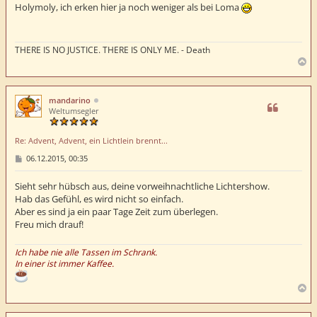
t
Holymoly, ich erken hier ja noch weniger als bei Loma
r
a
g
THERE IS NO JUSTICE. THERE IS ONLY ME. - Death
N
a
c
h
mandarino
o
Weltumsegler
b
e
Re: Advent, Advent, ein Lichtlein brennt...
n
B
06.12.2015, 00:35
e
i
t
Sieht sehr hübsch aus, deine vorweihnachtliche Lichtershow.
r
Hab das Gefühl, es wird nicht so einfach.
a
Aber es sind ja ein paar Tage Zeit zum überlegen.
g
Freu mich drauf!
Ich habe nie alle Tassen im Schrank.
In einer ist immer Kaffee.
N
a
c