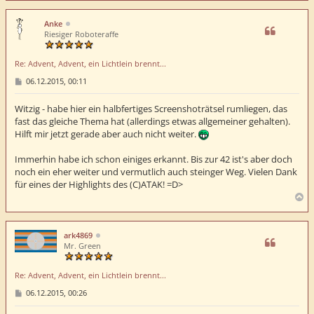
c
h
Anke
o
Riesiger Roboteraffe
b
e
Re: Advent, Advent, ein Lichtlein brennt...
n
B
06.12.2015, 00:11
e
i
t
Witzig - habe hier ein halbfertiges Screenshoträtsel rumliegen, das
r
fast das gleiche Thema hat (allerdings etwas allgemeiner gehalten).
a
Hilft mir jetzt gerade aber auch nicht weiter.
g
Immerhin habe ich schon einiges erkannt. Bis zur 42 ist's aber doch
noch ein eher weiter und vermutlich auch steinger Weg. Vielen Dank
für eines der Highlights des (C)ATAK! =D>
N
a
c
h
ark4869
o
Mr. Green
b
e
Re: Advent, Advent, ein Lichtlein brennt...
n
B
06.12.2015, 00:26
e
i