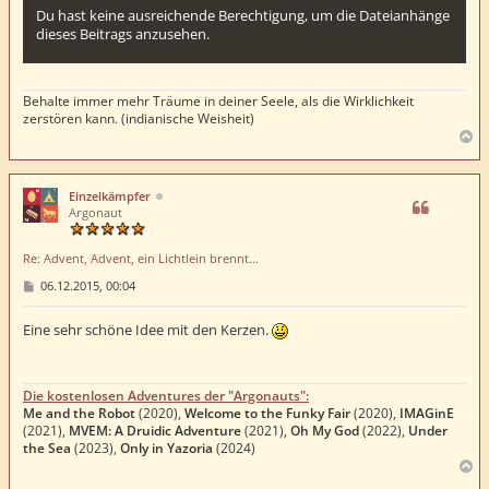
Du hast keine ausreichende Berechtigung, um die Dateianhänge
dieses Beitrags anzusehen.
Behalte immer mehr Träume in deiner Seele, als die Wirklichkeit
zerstören kann. (indianische Weisheit)
N
a
c
h
Einzelkämpfer
o
Argonaut
b
e
Re: Advent, Advent, ein Lichtlein brennt...
n
B
06.12.2015, 00:04
e
i
t
Eine sehr schöne Idee mit den Kerzen.
r
a
g
Die kostenlosen Adventures der "Argonauts":
Me and the Robot
(2020),
Welcome to the Funky Fair
(2020),
IMAGinE
(2021),
MVEM: A Druidic Adventure
(2021),
Oh My God
(2022),
Under
the Sea
(2023),
Only in Yazoria
(2024)
N
a