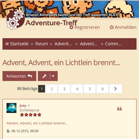
Registrieren
Anmelden
Startseite
Forum
Adventure-Treff
Adventure-Treff-Adventskalender
Community-ATAK 2015
Advent, Advent, ein Lichtlein brennt...
Antworten
88 Beiträge
1
2
3
4
5
6
Nächste
Joey
Zombiepirat
Advent, Advent, ein Lichtlein brennt...
B
06.12.2015, 00:00
e
i