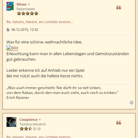
h
Möwe
o
Rabenseele
b
e
Re: Advent, Advent, ein Lichtlein brennt...
n
B
06.12.2015, 12:52
e
i
t
Was für eine schöne, weihnachtliche Idee.
r
a
g
Erleuchtung kann man in allen Lebenslagen und Gemütszuständen
gut gebrauchen.
Leider erkenne ich auf Anhieb nur ein Spiel.
Bei mir nützt auch die hellste Kerze nichts.
„Was auch immer geschieht: Nie dürft ihr so tief sinken,
von dem Kakao, durch den man euch zieht, auch noch zu trinken.“
Erich Kästner
N
a
c
h
Casaplanca
o
Tastatursteuerer
b
e
Re: Advent, Advent, ein Lichtlein brennt...