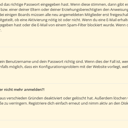
d das richtige Passwort eingegeben hast. Wenn diese stimmen, dann gibt e
 bzw. einer deiner Eltern oder deiner Erziehungsberechtigten den Anweisunge
. Bei einigen Boards müssen alle neu angemeldeten Mitglieder erst freigesch
itgeteilt, ob eine Aktivierung nötig ist oder nicht. Wenn du eine E-Mail erh
egeben hast oder die E-Mail von einem Spam-Filter blockiert wurde. Wenn du 
.
dein Benutzername und dein Passwort richtig sind. Wenn dies der Fall ist, 
nfalls möglich, dass ein Konfigurationsproblem mit der Website vorliegt, we
aber nicht mehr anmelden?!
aus verschieden Gründen deaktiviert oder gelöscht hat. Außerdem löschen vi
 zu verringern. Registriere dich einfach erneut und nimm aktiv an den Disk