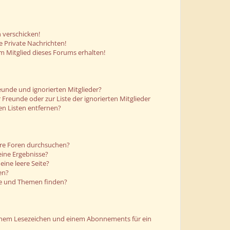
 verschicken!
 Private Nachrichten!
m Mitglied dieses Forums erhalten!
eunde und ignorierten Mitglieder?
r Freunde oder zur Liste der ignorierten Mitglieder
en Listen entfernen?
ere Foren durchsuchen?
eine Ergebnisse?
ine leere Seite?
en?
ge und Themen finden?
einem Lesezeichen und einem Abonnements für ein