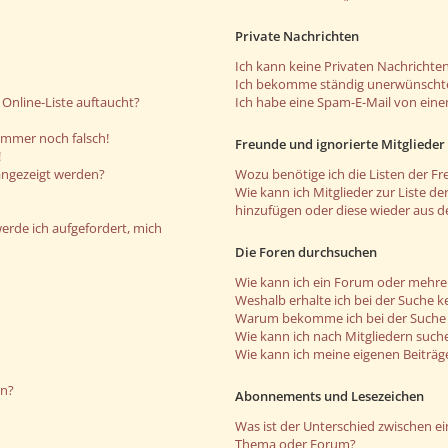
Private Nachrichten
Ich kann keine Privaten Nachrichten
Ich bekomme ständig unerwünschte
Online-Liste auftaucht?
Ich habe eine Spam-E-Mail von eine
 immer noch falsch!
Freunde und ignorierte Mitglieder
!
angezeigt werden?
Wozu benötige ich die Listen der Fr
Wie kann ich Mitglieder zur Liste de
hinzufügen oder diese wieder aus d
werde ich aufgefordert, mich
Die Foren durchsuchen
Wie kann ich ein Forum oder mehr
Weshalb erhalte ich bei der Suche k
Warum bekomme ich bei der Suche e
Wie kann ich nach Mitgliedern such
Wie kann ich meine eigenen Beiträ
en?
Abonnements und Lesezeichen
Was ist der Unterschied zwischen 
Thema oder Forum?