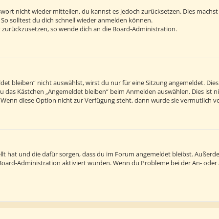
sswort nicht wieder mitteilen, du kannst es jedoch zurücksetzen. Dies machs
 So solltest du dich schnell wieder anmelden können.
rt zurückzusetzen, so wende dich an die Board-Administration.
 bleiben“ nicht auswählst, wirst du nur für eine Sitzung angemeldet. Die
du das Kästchen „Angemeldet bleiben“ beim Anmelden auswählen. Dies ist n
. Wenn diese Option nicht zur Verfügung steht, dann wurde sie vermutlich v
tellt hat und die dafür sorgen, dass du im Forum angemeldet bleibst. Außer
r Board-Administration aktiviert wurden. Wenn du Probleme bei der An- ode