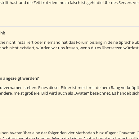
estellt hast und die Zeit trotzdem noch falsch ist, geht die Uhr des Servers v
hl!
e nicht installiert oder niemand hat das Forum bislang in deine Sprache übe
es noch nicht existiert, würden wir uns freuen, wenn du es übersetzen würde
en angezeigt werden?
utzernamen stehen. Eines dieser Bilder ist meist mit deinem Rang verknüpft:
ere, meist größere, Bild wird auch als „Avatar“ bezeichnet. Es handelt sich 
 einen Avatar über eine der folgenden vier Methoden hinzufügen: Gravatar, 
 Avatare benutzen können. Wenn du keinen Avatar benutzen kannst, solltes