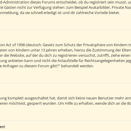
d-Administration dieses Forums entscheidet, ob du registriert sein musst, um 
 die Gästen nicht zur Verfügung stehen: zum Beispiel Avatarbilder, Private Na
eldung, da sie schnell erledigt ist und dir zahlreiche Vorteile bietet.
on Act of 1998 (deutsch: Gesetz zum Schutz der Privatsphäre von Kindern im
 Daten von Kindern unter 13 Jahren erheben, hierzu die Zustimmung der Elt
r die Website, auf der du dich zu registrieren versuchst, zutrifft, ziehe ein
ng anbieten kann und nicht die Anlaufstelle für Rechtsangelegenheiten jegli
sche Anfragen zu diesem Forum gibt?“ behandelt werden.
ierung komplett ausgeschaltet hat, damit sich keine neuen Benutzer mehr an
eren möchtest, gesperrt wurden. Um Hilfe zu erhalten, wende dich an die B
en!