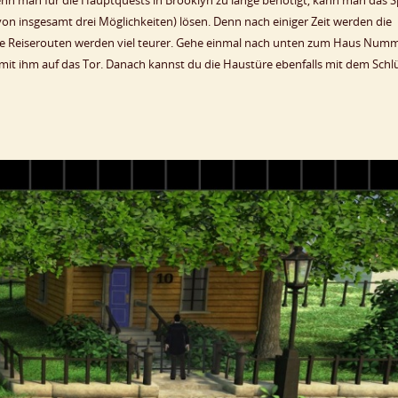
nn man für die Hauptquests in Brooklyn zu lange benötigt, kann man das S
on insgesamt drei Möglichkeiten) lösen. Denn nach einiger Zeit werden die
 die Reiserouten werden viel teurer. Gehe einmal nach unten zum Haus Num
 mit ihm auf das Tor. Danach kannst du die Haustüre ebenfalls mit dem Schl