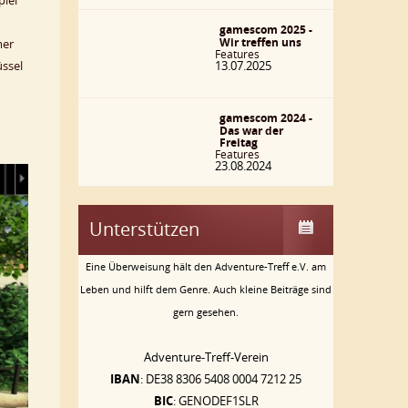
piel
gamescom 2025 -
Wir treffen uns
mer
Features
13.07.2025
üssel
gamescom 2024 -
Das war der
Freitag
Features
23.08.2024
Unterstützen
Eine Überweisung hält den Adventure-Treff e.V. am
Leben und hilft dem Genre. Auch kleine Beiträge sind
gern gesehen.
Adventure-Treff-Verein
IBAN
: DE38 8306 5408 0004 7212 25
BIC
: GENODEF1SLR