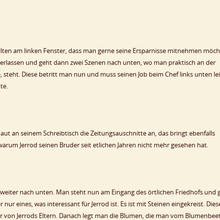
llten am linken Fenster, dass man gerne seine Ersparnisse mitnehmen möch
erlassen und geht dann zwei Szenen nach unten, wo man praktisch an der
 steht. Diese betritt man nun und muss seinen Job beim Chef links unten le
te.
ut an seinem Schreibtisch die Zeitungsauschnitte an, das bringt ebenfalls
rum Jerrod seinen Bruder seit etlichen Jahren nicht mehr gesehen hat.
weiter nach unten. Man steht nun am Eingang des örtlichen Friedhofs und 
nur eines, was interessant für Jerrod ist. Es ist mit Steinen eingekreist. Dies
er von Jerrods Eltern. Danach legt man die Blumen, die man vom Blumenbeet