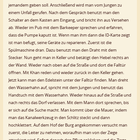
jemandem geben soll. Anschließend wird man vom Jungen zu
einem Unfall gerufen. Nach dem Gespräch benutzt man den
Schalter an dem Kasten am Eingang, und bricht ihn aus Versehen
ab. Wieder im Pub mit dem Barkeeper sprechen und erfahren,
dass die Pumpe kaputt ist. Wenn man ihm dann die ID-Karte zeigt
ist man befugt, seine Geräte zu reparieren. Zuerst ist die
Spülmaschine dran. Dazu benutzt man den Draht mit dem
Stecker. Nun geht man in Keller und betätigt den Hebel rechts an
der Wand. Wieder nach oben auf die Straße und dort die Falltür
öffnen. Mit Khan reden und wieder zurück in den Keller gehen.
Jetzt kann man den Edelstein unter der Falltür finden. Man dreht
den Wasserhahn auf, spricht mit dem Jungen und benutzt das
Handtuch mit dem Wasserhahn. Wieder hinaus auf die Straße und
nach rechts das Dorf verlassen. Mit dem Mann dort sprechen, bis
er sich auf die Suche macht. Man kommt über die Mauer, indem
man das Kanalwerkzeug in den Schlitz steckt und dann
hochklettert. Auf dem Hof der Burg angekommen versucht man
zuerst, die Leiter zu nehmen, woraufhin man von der Ziege
attackiert wird. Sofort danach den Pflug anklicken und die Ziege