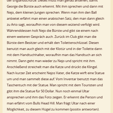
der Englandschürze. Dieses muss man genau ansehen, damit
George die Bürste auch erkennt. Mit ihm sprechen und dann mit
Nejo, dem kleinen Jungen sprechen. Wenn man ihm den Ball
anbietet erfährt man einen arabischen Satz, den man dann gleich
zu Arto sagt, woraufhin man von diesem wütend verfolgt wird.
Währenddessen holt Nejo die Bürste und gibt sie einem nach
einem weiteren Gespräch auch. Zurück im Club gibt man die
Bürste dem Besitzer und erhält den Toilettenschlüssel. Diesen
benutzt man auch gleich mit der Klotür und in der Toilette dann
mit dem Handtuchhalter, woraufhin man das Handtuch an sich
nimmt. Dann geht man wieder zu Nejo und spricht mit ihm.
Anschließend streichelt man die Katze und drückt die Klingel.
Nach kurzer Zeit erscheint Nejos Vater, die Katze wirft eine Statue
um und man sammelt diese auf. Vom Inventar benutzt man das
Taschentuch mit der Statue. Man spricht mit dem Touristen und
gibt ihm die Statue für 50 Dollar. Nun noch einmal Ultar
ansprechen und ihm das Foto zeigen. Er erkennt die Person und
man erfährt vom Bulls Head Hill. Man frägt Ultar nach einer
Möglichkeit, zu diesem Hügel zu kommen (positiv antworten).