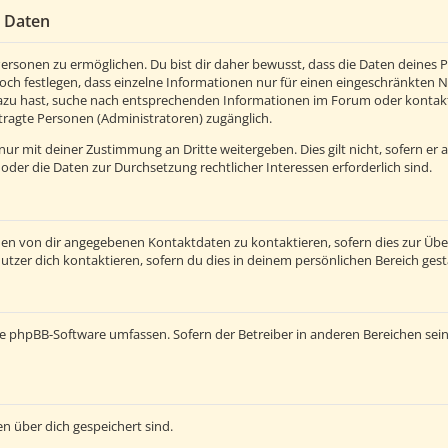
r Daten
rsonen zu ermöglichen. Du bist dir daher bewusst, dass die Daten deines Pro
och festlegen, dass einzelne Informationen nur für einen eingeschränkten Nut
azu hast, suche nach entsprechenden Informationen im Forum oder kontaktie
tragte Personen (Administratoren) zugänglich.
ur mit deiner Zustimmung an Dritte weitergeben. Dies gilt nicht, sofern er
 oder die Daten zur Durchsetzung rechtlicher Interessen erforderlich sind.
den von dir angegebenen Kontaktdaten zu kontaktieren, sofern dies zur Üb
utzer dich kontaktieren, sofern du dies in deinem persönlichen Bereich gest
e die phpBB-Software umfassen. Sofern der Betreiber in anderen Bereichen s
en über dich gespeichert sind.