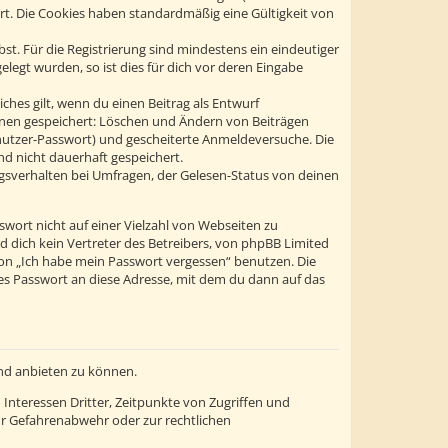
ert. Die Cookies haben standardmäßig eine Gültigkeit von
st. Für die Registrierung sind mindestens ein eindeutiger
egt wurden, so ist dies für dich vor deren Eingabe
ches gilt, wenn du einen Beitrag als Entwurf
tionen gespeichert: Löschen und Ändern von Beiträgen
enutzer-Passwort) und gescheiterte Anmeldeversuche. Die
d nicht dauerhaft gespeichert.
gsverhalten bei Umfragen, der Gelesen-Status von deinen
swort nicht auf einer Vielzahl von Webseiten zu
 dich kein Vertreter des Betreibers, von phpBB Limited
ion „Ich habe mein Passwort vergessen“ benutzen. Die
s Passwort an diese Adresse, mit dem du dann auf das
und anbieten zu können.
Interessen Dritter, Zeitpunkte von Zugriffen und
r Gefahrenabwehr oder zur rechtlichen