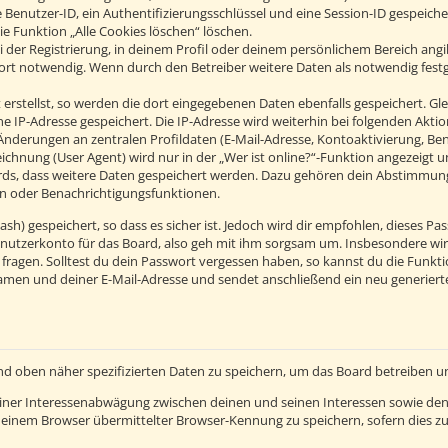
 Benutzer-ID, ein Authentifizierungsschlüssel und eine Session-ID gespeich
ie Funktion „Alle Cookies löschen“ löschen.
 der Registrierung, in deinem Profil oder deinem persönlichem Bereich angib
t notwendig. Wenn durch den Betreiber weitere Daten als notwendig festgel
erstellst, so werden die dort eingegebenen Daten ebenfalls gespeichert. Glei
ine IP-Adresse gespeichert. Die IP-Adresse wird weiterhin bei folgenden Ak
Änderungen an zentralen Profildaten (E-Mail-Adresse, Kontoaktivierung, B
hnung (User Agent) wird nur in der „Wer ist online?“-Funktion angezeigt un
ards, dass weitere Daten gespeichert werden. Dazu gehören dein Abstimmun
hen oder Benachrichtigungsfunktionen.
h) gespeichert, so dass es sicher ist. Jedoch wird dir empfohlen, dieses Pas
nutzerkonto für das Board, also geh mit ihm sorgsam um. Insbesondere wird
 fragen. Solltest du dein Passwort vergessen haben, so kannst du die Funkt
men und deiner E-Mail-Adresse und sendet anschließend ein neu generierte
nd oben näher spezifizierten Daten zu speichern, um das Board betreiben 
einer Interessenabwägung zwischen deinen und seinen Interessen sowie den 
einem Browser übermittelter Browser-Kennung zu speichern, sofern dies zu