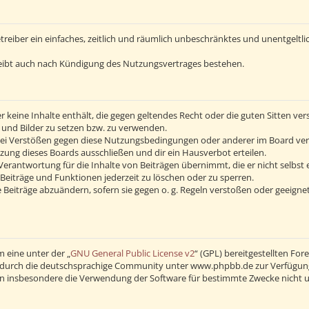
Betreiber ein einfaches, zeitlich und räumlich unbeschränktes und unentgelt
eibt auch nach Kündigung des Nutzungsvertrages bestehen.
 er keine Inhalte enthält, die gegen geltendes Recht oder die guten Sitten v
s und Bilder zu setzen bzw. zu verwenden.
Bei Verstößen gegen diese Nutzungsbedingungen oder anderer im Board verö
ng dieses Boards ausschließen und dir ein Hausverbot erteilen.
erantwortung für die Inhalte von Beiträgen übernimmt, die er nicht selbst 
Beiträge und Funktionen jederzeit zu löschen oder zu sperren.
 Beiträge abzuändern, sofern sie gegen o. g. Regeln verstoßen oder geeigne
 eine unter der „
GNU General Public License v2
“ (GPL) bereitgestellten F
durch die deutschsprachige Community unter www.phpbb.de zur Verfügung ge
en insbesondere die Verwendung der Software für bestimmte Zwecke nicht u