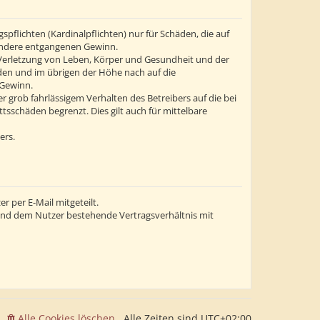
flichten (Kardinalpflichten) nur für Schäden, die auf
esondere entgangenen Gewinn.
 Verletzung von Leben, Körper und Gesundheit und der
äden und im übrigen der Höhe nach auf die
 Gewinn.
grob fahrlässigem Verhalten des Betreibers auf die bei
sschäden begrenzt. Dies gilt auch für mittelbare
ers.
 per E-Mail mitgeteilt.
 und dem Nutzer bestehende Vertragsverhältnis mit
Alle Cookies löschen
Alle Zeiten sind
UTC+02:00