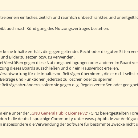
Betreiber ein einfaches, zeitlich und räumlich unbeschränktes und unentgelt
eibt auch nach Kündigung des Nutzungsvertrages bestehen.
 er keine Inhalte enthält, die gegen geltendes Recht oder die guten Sitten v
s und Bilder zu setzen bzw. zu verwenden.
Bei Verstößen gegen diese Nutzungsbedingungen oder anderer im Board verö
ng dieses Boards ausschließen und dir ein Hausverbot erteilen.
erantwortung für die Inhalte von Beiträgen übernimmt, die er nicht selbst 
Beiträge und Funktionen jederzeit zu löschen oder zu sperren.
 Beiträge abzuändern, sofern sie gegen o. g. Regeln verstoßen oder geeigne
 eine unter der „
GNU General Public License v2
“ (GPL) bereitgestellten F
durch die deutschsprachige Community unter www.phpbb.de zur Verfügung ge
en insbesondere die Verwendung der Software für bestimmte Zwecke nicht u