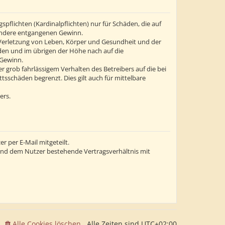
flichten (Kardinalpflichten) nur für Schäden, die auf
esondere entgangenen Gewinn.
 Verletzung von Leben, Körper und Gesundheit und der
äden und im übrigen der Höhe nach auf die
 Gewinn.
grob fahrlässigem Verhalten des Betreibers auf die bei
sschäden begrenzt. Dies gilt auch für mittelbare
ers.
 per E-Mail mitgeteilt.
 und dem Nutzer bestehende Vertragsverhältnis mit
Alle Cookies löschen
Alle Zeiten sind
UTC+02:00