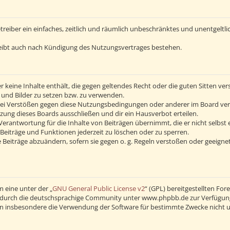
Betreiber ein einfaches, zeitlich und räumlich unbeschränktes und unentgelt
eibt auch nach Kündigung des Nutzungsvertrages bestehen.
 er keine Inhalte enthält, die gegen geltendes Recht oder die guten Sitten v
s und Bilder zu setzen bzw. zu verwenden.
Bei Verstößen gegen diese Nutzungsbedingungen oder anderer im Board verö
ng dieses Boards ausschließen und dir ein Hausverbot erteilen.
erantwortung für die Inhalte von Beiträgen übernimmt, die er nicht selbst 
Beiträge und Funktionen jederzeit zu löschen oder zu sperren.
 Beiträge abzuändern, sofern sie gegen o. g. Regeln verstoßen oder geeigne
 eine unter der „
GNU General Public License v2
“ (GPL) bereitgestellten F
durch die deutschsprachige Community unter www.phpbb.de zur Verfügung ge
en insbesondere die Verwendung der Software für bestimmte Zwecke nicht u