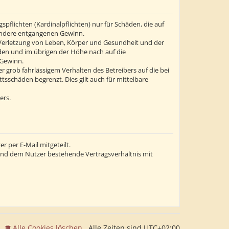
flichten (Kardinalpflichten) nur für Schäden, die auf
esondere entgangenen Gewinn.
 Verletzung von Leben, Körper und Gesundheit und der
äden und im übrigen der Höhe nach auf die
 Gewinn.
grob fahrlässigem Verhalten des Betreibers auf die bei
sschäden begrenzt. Dies gilt auch für mittelbare
ers.
 per E-Mail mitgeteilt.
 und dem Nutzer bestehende Vertragsverhältnis mit
Alle Cookies löschen
Alle Zeiten sind
UTC+02:00