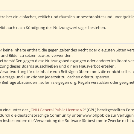
Betreiber ein einfaches, zeitlich und räumlich unbeschränktes und unentgelt
eibt auch nach Kündigung des Nutzungsvertrages bestehen.
 er keine Inhalte enthält, die gegen geltendes Recht oder die guten Sitten v
s und Bilder zu setzen bzw. zu verwenden.
Bei Verstößen gegen diese Nutzungsbedingungen oder anderer im Board verö
ng dieses Boards ausschließen und dir ein Hausverbot erteilen.
erantwortung für die Inhalte von Beiträgen übernimmt, die er nicht selbst 
Beiträge und Funktionen jederzeit zu löschen oder zu sperren.
 Beiträge abzuändern, sofern sie gegen o. g. Regeln verstoßen oder geeigne
 eine unter der „
GNU General Public License v2
“ (GPL) bereitgestellten F
durch die deutschsprachige Community unter www.phpbb.de zur Verfügung ge
en insbesondere die Verwendung der Software für bestimmte Zwecke nicht u