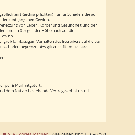
flichten (Kardinalpflichten) nur für Schäden, die auf
esondere entgangenen Gewinn.
 Verletzung von Leben, Körper und Gesundheit und der
äden und im übrigen der Höhe nach auf die
 Gewinn.
grob fahrlässigem Verhalten des Betreibers auf die bei
sschäden begrenzt. Dies gilt auch für mittelbare
ers.
 per E-Mail mitgeteilt.
 und dem Nutzer bestehende Vertragsverhältnis mit
Alle Cookies löschen
Alle Zeiten sind
UTC+02:00