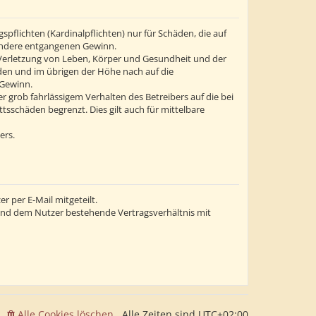
flichten (Kardinalpflichten) nur für Schäden, die auf
esondere entgangenen Gewinn.
 Verletzung von Leben, Körper und Gesundheit und der
äden und im übrigen der Höhe nach auf die
 Gewinn.
grob fahrlässigem Verhalten des Betreibers auf die bei
sschäden begrenzt. Dies gilt auch für mittelbare
ers.
 per E-Mail mitgeteilt.
 und dem Nutzer bestehende Vertragsverhältnis mit
Alle Cookies löschen
Alle Zeiten sind
UTC+02:00