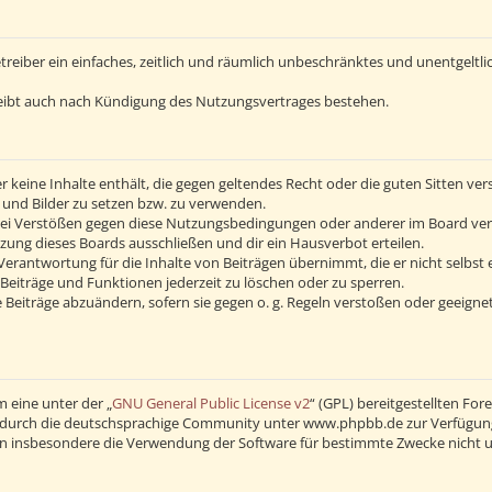
Betreiber ein einfaches, zeitlich und räumlich unbeschränktes und unentgelt
eibt auch nach Kündigung des Nutzungsvertrages bestehen.
 er keine Inhalte enthält, die gegen geltendes Recht oder die guten Sitten v
s und Bilder zu setzen bzw. zu verwenden.
Bei Verstößen gegen diese Nutzungsbedingungen oder anderer im Board verö
ng dieses Boards ausschließen und dir ein Hausverbot erteilen.
erantwortung für die Inhalte von Beiträgen übernimmt, die er nicht selbst 
Beiträge und Funktionen jederzeit zu löschen oder zu sperren.
 Beiträge abzuändern, sofern sie gegen o. g. Regeln verstoßen oder geeigne
 eine unter der „
GNU General Public License v2
“ (GPL) bereitgestellten F
durch die deutschsprachige Community unter www.phpbb.de zur Verfügung ge
en insbesondere die Verwendung der Software für bestimmte Zwecke nicht u